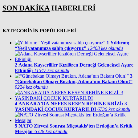
SON DAKİKA
HABERLERİ
KATEGORİNİN POPÜLERLERİ
1
Yıldırım;
“Yeşil vatanımıza sahip çıkıyoruz”
12408 kez okundu
2
Adana Kayserililer Kızılören Derneği Geleneksel Aşure
Etkinliği
11547 kez okundu
3
“Günebakan Olmayı Bırakın, Adana’nın Bakanı Olun!”
9224 kez okundu
4
ANKARA’DA NEFES KESEN REHİNE KRİZİ: 3
YAŞINDAKİ ÇOCUK KURTARILDI
6736 kez okundu
5
NATO Zirvesi Sonrası Miçotakis’ten Erdoğan’a Kritik
Mesajlar
6328 kez okundu