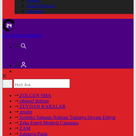
Hukuk
Kitap Dünyası
Mesajlar
Son dakika
haberleri
ZOLGEN SMA
zihinsel iletişim
ZEYDAN KARALAR
zerafet
Zenbilci Sahanın Nabzını Tutmaya Devam Ediyor
Zeka Enerji Merkezi Çalışması
ZAM
Zabıtaya Pasta