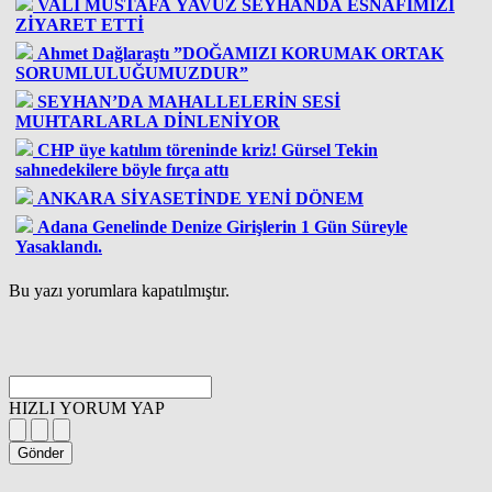
VALİ MUSTAFA YAVUZ SEYHANDA ESNAFIMIZI
ZİYARET ETTİ
Ahmet Dağlaraştı ”DOĞAMIZI KORUMAK ORTAK
SORUMLULUĞUMUZDUR”
SEYHAN’DA MAHALLELERİN SESİ
MUHTARLARLA DİNLENİYOR
CHP üye katılım töreninde kriz! Gürsel Tekin
sahnedekilere böyle fırça attı
ANKARA SİYASETİNDE YENİ DÖNEM
Adana Genelinde Denize Girişlerin 1 Gün Süreyle
Yasaklandı.
Bu yazı yorumlara kapatılmıştır.
HIZLI YORUM YAP
Gönder