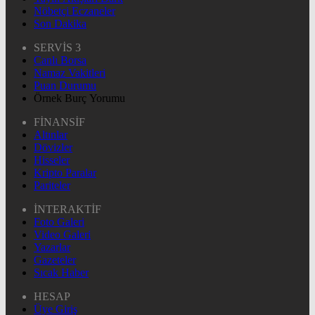
Nöbetçi Eczaneler
Son Dakika
SERVİS 3
Canlı Borsa
Namaz Vakitleri
Puan Durumu
Örnek Burç Yorumu
FİNANSİF
Altınlar
Dövizler
Hisseler
Kripto Paralar
Pariteler
İNTERAKTİF
Foto Galeri
Video Galeri
Yazarlar
Gazeteler
Sıcak Haber
HESAP
Üye Giriş