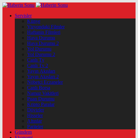
Servisler
Künye
Vizyondaki Filmler
Haftanin Filmleri
Hava Durumu
Hava Durumu 2
Yol Durumu
Yol Durumu 2
Canlı Tv
Canlı Tv 2
Yayın Akışları
Yayın Akışları 2
Nöbetçi Eczaneler
Canlı Borsa
Namaz Vakitleri
Puan Durumu
Kripto Paralar
Dövizler
Hisseler
Altınlar
Pariteler
Gündem
Ekonomi