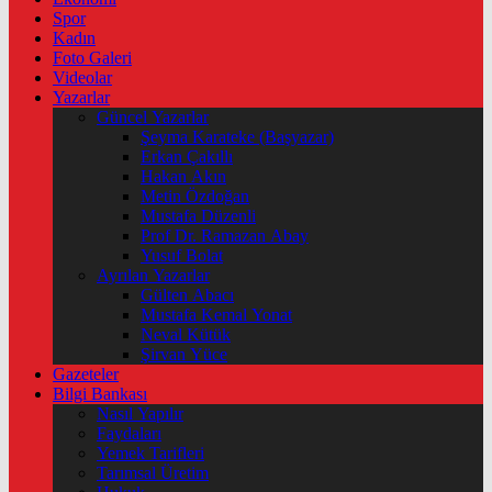
Spor
Kadın
Foto Galeri
Videolar
Yazarlar
Güncel Yazarlar
Şeyma Karateke (Başyazar)
Erkan Çakıllı
Hakan Akın
Metin Özdoğan
Mustafa Düzenli
Prof Dr. Ramazan Abay
Yusuf Bolat
Ayrılan Yazarlar
Gülten Abacı
Mustafa Kemal Yonat
Neval Kütük
Şirvan Yüce
Gazeteler
Bilgi Bankası
Nasıl Yapılır
Faydaları
Yemek Tarifleri
Tarımsal Üretim