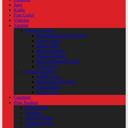
Spor
Kadın
Foto Galeri
Videolar
Yazarlar
Güncel Yazarlar
Şeyma Karateke (Başyazar)
Erkan Çakıllı
Hakan Akın
Metin Özdoğan
Mustafa Düzenli
Prof Dr. Ramazan Abay
Yusuf Bolat
Ayrılan Yazarlar
Gülten Abacı
Mustafa Kemal Yonat
Neval Kütük
Şirvan Yüce
Gazeteler
Bilgi Bankası
Nasıl Yapılır
Faydaları
Yemek Tarifleri
Tarımsal Üretim