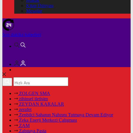
Hukuk
Kitap Dünyası
Mesajlar
Son dakika
haberleri
ZOLGEN SMA
zihinsel iletişim
ZEYDAN KARALAR
zerafet
Zenbilci Sahanın Nabzını Tutmaya Devam Ediyor
Zeka Enerji Merkezi Çalışması
ZAM
Zabıtaya Pasta