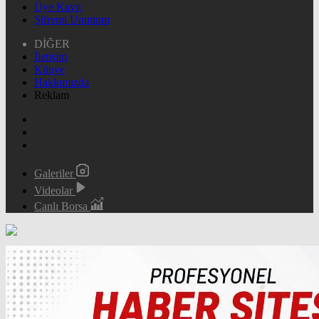
Üye Kayıt
Şifremi Unuttum
DİĞER
İletişim
Künye
Hakkımızda
Reklam
Galeriler
Videolar
Canlı Borsa