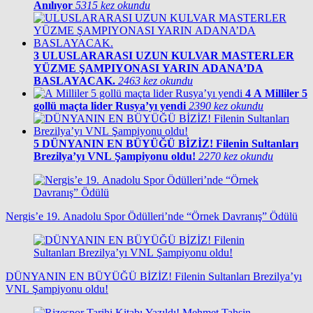
Anılıyor
5315 kez okundu
3
ULUSLARARASI UZUN KULVAR MASTERLER
YÜZME ŞAMPIYONASI YARIN ADANA’DA
BASLAYACAK.
2463 kez okundu
4
A Milliler 5
gollü maçta lider Rusya’yı yendi
2390 kez okundu
5
DÜNYANIN EN BÜYÜĞÜ BİZİZ! Filenin Sultanları
Brezilya’yı VNL Şampiyonu oldu!
2270 kez okundu
Nergis’e 19. Anadolu Spor Ödülleri’nde “Örnek Davranış” Ödülü
DÜNYANIN EN BÜYÜĞÜ BİZİZ! Filenin Sultanları Brezilya’yı
VNL Şampiyonu oldu!