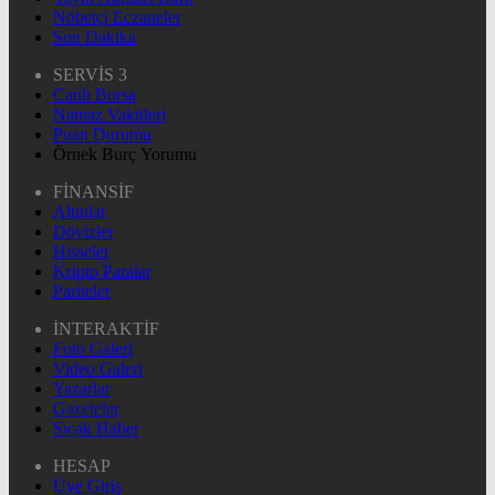
Nöbetçi Eczaneler
Son Dakika
SERVİS 3
Canlı Borsa
Namaz Vakitleri
Puan Durumu
Örnek Burç Yorumu
FİNANSİF
Altınlar
Dövizler
Hisseler
Kripto Paralar
Pariteler
İNTERAKTİF
Foto Galeri
Video Galeri
Yazarlar
Gazeteler
Sıcak Haber
HESAP
Üye Giriş