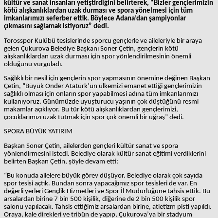
kültür ve sanat insanları yetiştirdiğini belirterek, “Bizler gençlerimizin
kötü alışkanlıklardan uzak durması ve spora yönelmesi için tüm
imkanlarımızı seferber ettik. Böylece Adana’dan şampiyonlar
çıkmasını sağlamak istiyoruz” dedi.
Torosspor Kulübü tesislerinde sporcu gençlerle ve aileleriyle bir araya
gelen Çukurova Belediye Başkanı Soner Çetin, gençlerin kötü
alışkanlıklardan uzak durması için spor yönlendirilmesinin önemli
olduğunu vurguladı.
Sağlıklı bir nesil için gençlerin spor yapmasının önemine değinen Başkan
Çetin, “Büyük Önder Atatürk’ün ülkemizi emanet ettiği gençlerimizin
sağlıklı olması için onların spor yapabilmesi adına tüm imkanlarımızı
kullanıyoruz. Günümüzde uyuşturucu yaşının çok düştüğünü resmi
makamlar açıklıyor. Bu tür kötü alışkanlıklardan gençlerimizi,
çocuklarımızı uzak tutmak için spor çok önemli bir uğraş” dedi.
SPORA BÜYÜK YATIRIM
Başkan Soner Çetin, ailelerden gençleri kültür sanat ve spora
yönlendirmesini istedi. Belediye olarak kültür sanat eğitimi verdiklerini
belirten Başkan Çetin, şöyle devam etti:
“Bu konuda ailelere büyük görev düşüyor. Belediye olarak çok sayıda
spor tesisi açtık. Bundan sonra yapacağımız spor tesisleri de var. En
değerli yerleri Gençlik Hizmetleri ve Spor İl Müdürlüğüne tahsis ettik. Bu
arsalardan birine 7 bin 500 kişilik, diğerine de 2 bin 500 kişilik spor
salonu yapılacak. Tahsis ettiğimiz arsalardan birine, atletizm pisti yapıldı.
Oraya, kale direkleri ve tribün de yapıp, Çukurova’ya bir stadyum