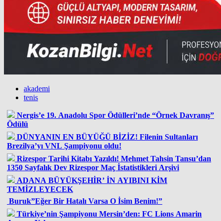
akademi
tenis
Nergis’e 19. Anadolu Spor Ödülleri’nde “Örnek Davranış”
Ödülü
DÜNYANIN EN BÜYÜĞÜ BİZİZ! Filenin Sultanları
Brezilya’yı VNL Şampiyonu oldu!
Rizespor Tarihi Kitabı Yazıldı! Mehmet Tahsin Tansu’dan
1350 Sayfalık Dev Rizespor Maç İstatistikleri Arşivi
ADANA BÜYÜKŞEHİR’ İN AYIBINI KİM
TEMİZLEYECEK
Buruk”Eğer Bir Hatalı Varsa O İsim Benim!”
Türkiye’nin Şampiyonu Mersin’den: FC Lions Amarin