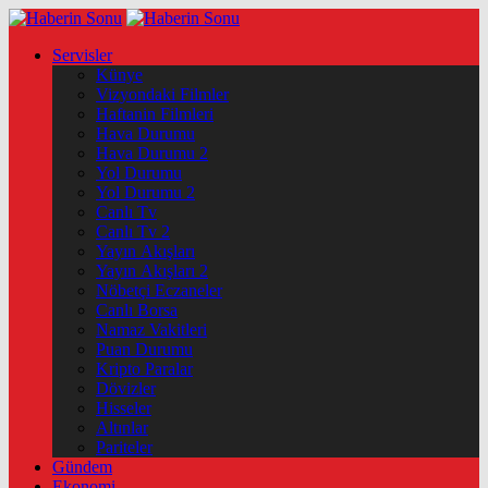
Servisler
Künye
Vizyondaki Filmler
Haftanin Filmleri
Hava Durumu
Hava Durumu 2
Yol Durumu
Yol Durumu 2
Canlı Tv
Canlı Tv 2
Yayın Akışları
Yayın Akışları 2
Nöbetçi Eczaneler
Canlı Borsa
Namaz Vakitleri
Puan Durumu
Kripto Paralar
Dövizler
Hisseler
Altınlar
Pariteler
Gündem
Ekonomi