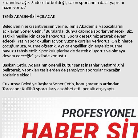
kazandıracağız. Sadece futbol değil, salon sporlarının da altyapısını
hazırlıyoruz.”
TENİS AKADEMİSİ AÇILACAK
Belediyenin eski şantiyesinin yerine, Tenis Akademisi yapacaklarını
açıklayan Soner Çetin, “Buralarda, dünya çapında sporlar yetişecek. Biz,
sağlıklı nesiller için çaba harcıyoruz. Spora desteğimiz artarak devam
edecek. Yazın spor okulları açıyor, yüzme kursları veriyoruz. On binlerce
çocuğumuza, yüzme öğrettik. Ayrıca engelliler için engelsiz yüzme
havuzu tahsis ettik. Spor kulüplerine de destek oluyoruz ve olmaya
devam edeceğiz” şeklinde konuştu.
Başkan Çetin, Adana’nın önemli kültür sanat insanları yetiştirdiğini
belirterek, yaptıkları tesislerden de şampiyon sporcular çıkacağını
sözlerine ekledi.
Çukurova Belediye Başkanı Soner Çetin, konuşmasının ardından
Torosspor Kulübü sporcularıyla sohbet etti, penaltı atışı yaptı.