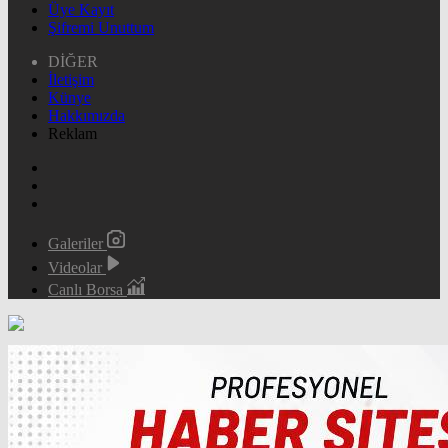
Üye Kayıt
Şifremi Unuttum
DİĞER
İletişim
Künye
Hakkımızda
Reklam
Galeriler
Videolar
Canlı Borsa