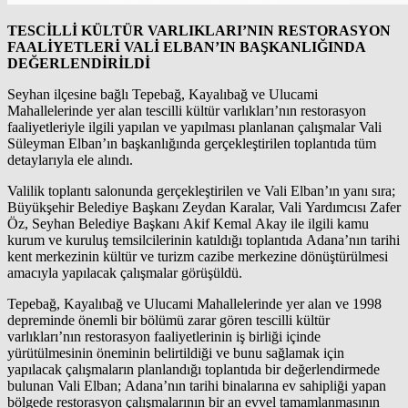
TESCİLLİ KÜLTÜR VARLIKLARI’NIN RESTORASYON
FAALİYETLERİ VALİ ELBAN’IN BAŞKANLIĞINDA
DEĞERLENDİRİLDİ
Seyhan ilçesine bağlı Tepebağ, Kayalıbağ ve Ulucami
Mahallelerinde yer alan tescilli kültür varlıkları’nın restorasyon
faaliyetleriyle ilgili yapılan ve yapılması planlanan çalışmalar Vali
Süleyman Elban’ın başkanlığında gerçekleştirilen toplantıda tüm
detaylarıyla ele alındı.
Valilik toplantı salonunda gerçekleştirilen ve Vali Elban’ın yanı sıra;
Büyükşehir Belediye Başkanı Zeydan Karalar, Vali Yardımcısı Zafer
Öz, Seyhan Belediye Başkanı Akif Kemal Akay ile ilgili kamu
kurum ve kuruluş temsilcilerinin katıldığı toplantıda Adana’nın tarihi
kent merkezinin kültür ve turizm cazibe merkezine dönüştürülmesi
amacıyla yapılacak çalışmalar görüşüldü.
Tepebağ, Kayalıbağ ve Ulucami Mahallelerinde yer alan ve 1998
depreminde önemli bir bölümü zarar gören tescilli kültür
varlıkları’nın restorasyon faaliyetlerinin iş birliği içinde
yürütülmesinin öneminin belirtildiği ve bunu sağlamak için
yapılacak çalışmaların planlandığı toplantıda bir değerlendirmede
bulunan Vali Elban; Adana’nın tarihi binalarına ev sahipliği yapan
bölgede restorasyon çalışmalarının bir an evvel tamamlanmasının