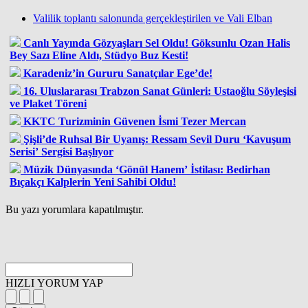
Valilik toplantı salonunda gerçekleştirilen ve Vali Elban
Canlı Yayında Gözyaşları Sel Oldu! Göksunlu Ozan Halis
Bey Sazı Eline Aldı, Stüdyo Buz Kesti!
Karadeniz’in Gururu Sanatçılar Ege’de!
16. Uluslararası Trabzon Sanat Günleri: Ustaoğlu Söyleşisi
ve Plaket Töreni
KKTC Turizminin Güvenen İsmi Tezer Mercan
Şişli’de Ruhsal Bir Uyanış: Ressam Sevil Duru ‘Kavuşum
Serisi’ Sergisi Başlıyor
Müzik Dünyasında ‘Gönül Hanem’ İstilası: Bedirhan
Bıçakçı Kalplerin Yeni Sahibi Oldu!
Bu yazı yorumlara kapatılmıştır.
HIZLI YORUM YAP