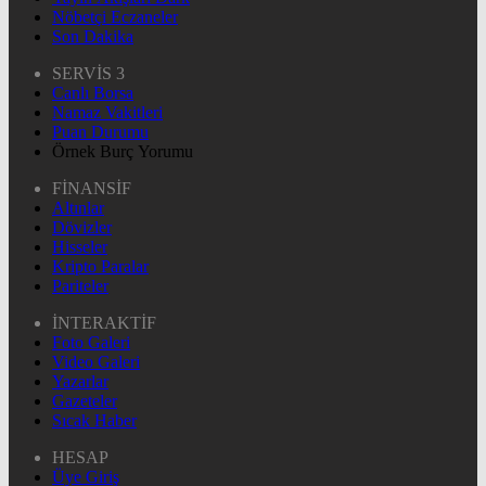
Nöbetçi Eczaneler
Son Dakika
SERVİS 3
Canlı Borsa
Namaz Vakitleri
Puan Durumu
Örnek Burç Yorumu
FİNANSİF
Altınlar
Dövizler
Hisseler
Kripto Paralar
Pariteler
İNTERAKTİF
Foto Galeri
Video Galeri
Yazarlar
Gazeteler
Sıcak Haber
HESAP
Üye Giriş