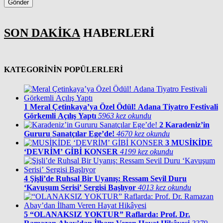
Gönder
SON DAKİKA
HABERLERİ
KATEGORİNİN POPÜLERLERİ
1
Meral Çetinkaya’ya Özel Ödül! Adana Tiyatro Festivali
Görkemli Açılış Yaptı
5963 kez okundu
2
Karadeniz’in
Gururu Sanatçılar Ege’de!
4670 kez okundu
3
MUSİKİDE
‘DEVRİM’ GİBİ KONSER
4199 kez okundu
4
Şişli’de Ruhsal Bir Uyanış: Ressam Sevil Duru
‘Kavuşum Serisi’ Sergisi Başlıyor
4013 kez okundu
5
“OLANAKSIZ YOKTUR” Raflarda: Prof. Dr.