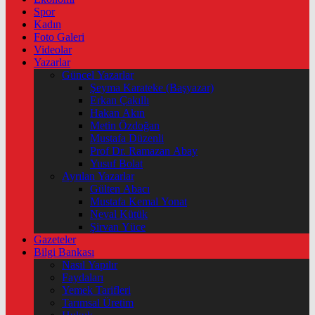
Spor
Kadın
Foto Galeri
Videolar
Yazarlar
Güncel Yazarlar
Şeyma Karateke (Başyazar)
Erkan Çakıllı
Hakan Akın
Metin Özdoğan
Mustafa Düzenli
Prof Dr. Ramazan Abay
Yusuf Bolat
Ayrılan Yazarlar
Gülten Abacı
Mustafa Kemal Yonat
Neval Kütük
Şirvan Yüce
Gazeteler
Bilgi Bankası
Nasıl Yapılır
Faydaları
Yemek Tarifleri
Tarımsal Üretim