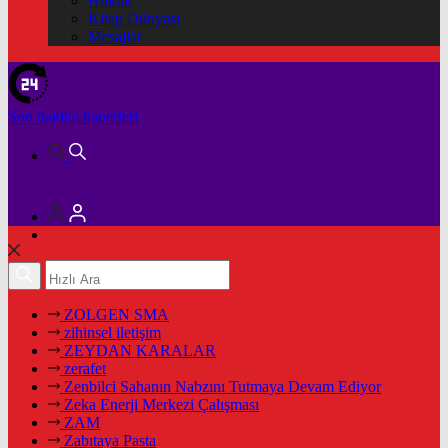
Hukuk
Kitap Dünyası
Mesajlar
Son dakika
haberleri
ZOLGEN SMA
zihinsel iletişim
ZEYDAN KARALAR
zerafet
Zenbilci Sahanın Nabzını Tutmaya Devam Ediyor
Zeka Enerji Merkezi Çalışması
ZAM
Zabıtaya Pasta