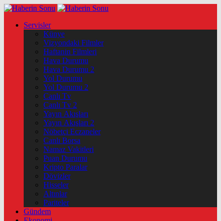
Servisler
Künye
Vizyondaki Filmler
Haftanin Filmleri
Hava Durumu
Hava Durumu 2
Yol Durumu
Yol Durumu 2
Canlı Tv
Canlı Tv 2
Yayın Akışları
Yayın Akışları 2
Nöbetçi Eczaneler
Canlı Borsa
Namaz Vakitleri
Puan Durumu
Kripto Paralar
Dövizler
Hisseler
Altınlar
Pariteler
Gündem
Ekonomi