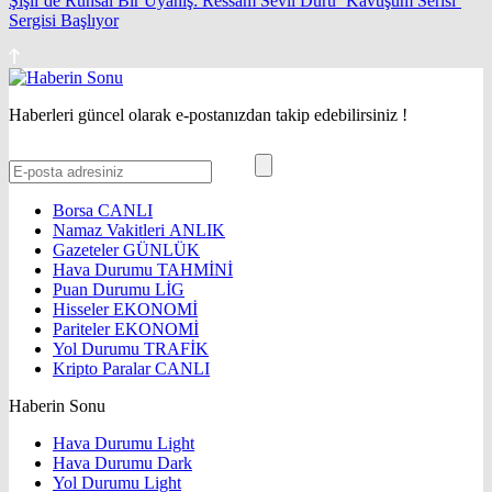
Şişli’de Ruhsal Bir Uyanış: Ressam Sevil Duru ‘Kavuşum Serisi’
Sergisi Başlıyor
Haberleri güncel olarak e-postanızdan takip edebilirsiniz !
Borsa
CANLI
Namaz Vakitleri
ANLIK
Gazeteler
GÜNLÜK
Hava Durumu
TAHMİNİ
Puan Durumu
LİG
Hisseler
EKONOMİ
Pariteler
EKONOMİ
Yol Durumu
TRAFİK
Kripto Paralar
CANLI
Haberin Sonu
Hava Durumu Light
Hava Durumu Dark
Yol Durumu Light