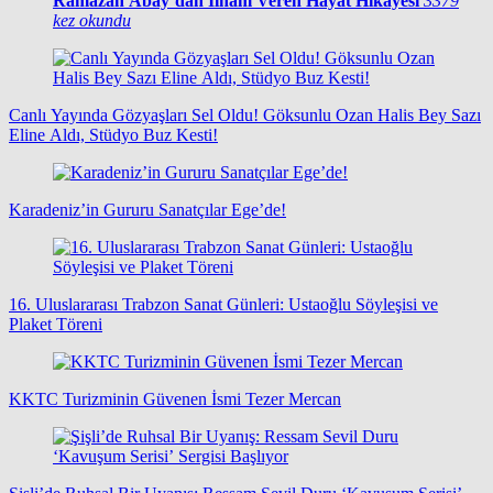
Ramazan Abay’dan İlham Veren Hayat Hikâyesi
3379
kez okundu
Canlı Yayında Gözyaşları Sel Oldu! Göksunlu Ozan Halis Bey Sazı
Eline Aldı, Stüdyo Buz Kesti!
Karadeniz’in Gururu Sanatçılar Ege’de!
16. Uluslararası Trabzon Sanat Günleri: Ustaoğlu Söyleşisi ve
Plaket Töreni
KKTC Turizminin Güvenen İsmi Tezer Mercan