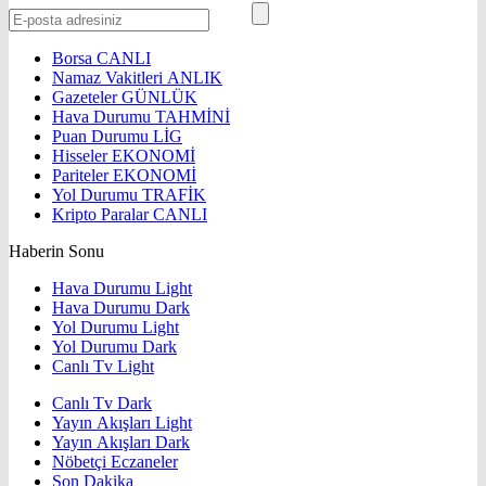
Borsa
CANLI
Namaz Vakitleri
ANLIK
Gazeteler
GÜNLÜK
Hava Durumu
TAHMİNİ
Puan Durumu
LİG
Hisseler
EKONOMİ
Pariteler
EKONOMİ
Yol Durumu
TRAFİK
Kripto Paralar
CANLI
Haberin Sonu
Hava Durumu Light
Hava Durumu Dark
Yol Durumu Light
Yol Durumu Dark
Canlı Tv Light
Canlı Tv Dark
Yayın Akışları Light
Yayın Akışları Dark
Nöbetçi Eczaneler
Son Dakika