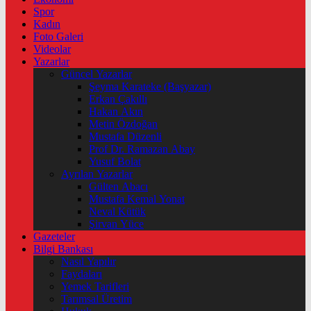
Spor
Kadın
Foto Galeri
Videolar
Yazarlar
Güncel Yazarlar
Şeyma Karateke (Başyazar)
Erkan Çakıllı
Hakan Akın
Metin Özdoğan
Mustafa Düzenli
Prof Dr. Ramazan Abay
Yusuf Bolat
Ayrılan Yazarlar
Gülten Abacı
Mustafa Kemal Yonat
Neval Kütük
Şirvan Yüce
Gazeteler
Bilgi Bankası
Nasıl Yapılır
Faydaları
Yemek Tarifleri
Tarımsal Üretim