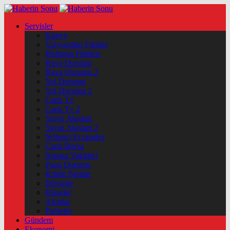
Servisler
Künye
Vizyondaki Filmler
Haftanin Filmleri
Hava Durumu
Hava Durumu 2
Yol Durumu
Yol Durumu 2
Canlı Tv
Canlı Tv 2
Yayın Akışları
Yayın Akışları 2
Nöbetçi Eczaneler
Canlı Borsa
Namaz Vakitleri
Puan Durumu
Kripto Paralar
Dövizler
Hisseler
Altınlar
Pariteler
Gündem
Ekonomi