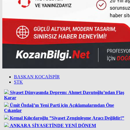
BAŞKAN KOCAİSPİR
STK
Siyaset Dünyasında Deprem: Ahmet Davutoğlu’ndan Flaş
Karar
Ümit Özdağ’ın Yeni Parti için Açıklamalarından Öne
Çıkanlar
Kemal Kılıçdaroğlu ”Siyaset Zenginleşme Aracı Değildir!”
ANKARA SİYASETİNDE YENİ DÖNEM