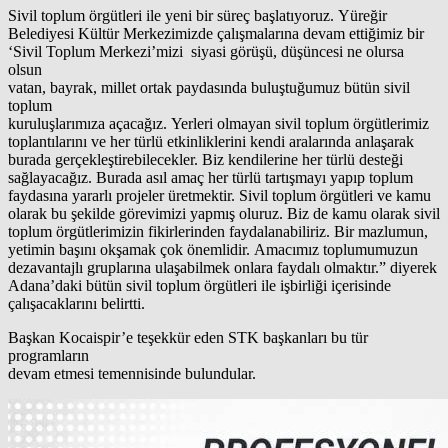
Sivil toplum örgütleri ile yeni bir süreç başlatıyoruz. Yüreğir
Belediyesi Kültür Merkezimizde çalışmalarına devam ettiğimiz bir
‘Sivil Toplum Merkezi’mizi siyasi görüşü, düşüncesi ne olursa
olsun
vatan, bayrak, millet ortak paydasında buluştuğumuz bütün sivil
toplum
kuruluşlarımıza açacağız. Yerleri olmayan sivil toplum örgütlerimiz
toplantılarını ve her türlü etkinliklerini kendi aralarında anlaşarak
burada gerçekleştirebilecekler. Biz kendilerine her türlü desteği
sağlayacağız. Burada asıl amaç her türlü tartışmayı yapıp toplum
faydasına yararlı projeler üretmektir. Sivil toplum örgütleri ve kamu
olarak bu şekilde görevimizi yapmış oluruz. Biz de kamu olarak sivil
toplum örgütlerimizin fikirlerinden faydalanabiliriz. Bir mazlumun,
yetimin başını okşamak çok önemlidir. Amacımız toplumumuzun
dezavantajlı gruplarına ulaşabilmek onlara faydalı olmaktır.” diyerek
Adana’daki bütün sivil toplum örgütleri ile işbirliği içerisinde
çalışacaklarını belirtti.
Başkan Kocaispir’e teşekkür eden STK başkanları bu tür
programların
devam etmesi temennisinde bulundular.