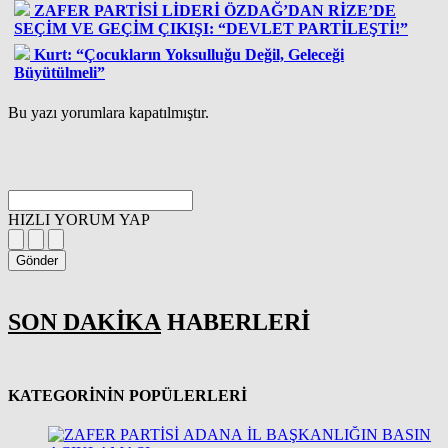
ZAFER PARTİSİ LİDERİ ÖZDAĞ’DAN RİZE’DE
SEÇİM VE GEÇİM ÇIKIŞI: “DEVLET PARTİLEŞTİ!”
Kurt: “Çocukların Yoksulluğu Değil, Geleceği
Büyütülmeli”
Bu yazı yorumlara kapatılmıştır.
HIZLI YORUM YAP
Gönder
SON DAKİKA
HABERLERİ
KATEGORİNİN POPÜLERLERİ