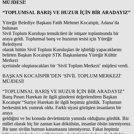
MÜJDESİ!
“TOPLUMSAL BARIŞ VE HUZUR İÇİN BİR ARADAYIZ”
Yüreğir Belediye Başkanı Fatih Mehmet Kocaispir, Adana’da
bulunan
Sivil Toplum Kuruluşu temsilcileri ile istişare toplantısında bir
araya geldi. Toplumsal barış ve huzurun tesisi için Yüreğir
Belediyesi
olarak bütün Sivil Toplum Kuruluşları ile işbirliği yapacaklarını
belirten Başkan Kocaispir STK Başkanlarına Yüreğir Kültür
Merkezi
içerisinde oluşturacakları bir ‘Sivil Toplum Merkezi’ müjdesi verdi.
BAŞKAN KOCAİSPİR’DEN ‘SİVİL TOPLUM MERKEZİ’
MÜJDESİ!
“TOPLUMSAL BARIŞ VE HUZUR İÇİN BİR ARADAYIZ”
Barış Pınarı Harekatı ile ilgili gündemi değerlendiren Başkan
Kocaispir “Suriye Harekatı ile ilgili hepimiz gördük. Toplumun
herkesimi tek yumruk oldu. Farklı siyasi görüşten insanların bir
araya
geldiğini ve bu konuda devletimizin yanında olduğunu gördük. Biz
millet olarak hiç bir zaman kan dökülsün, insanlar ölsün istemiyoruz.
Bir tane sivilin burnun kanamasını istemiyoruz. Fakat hepimiz