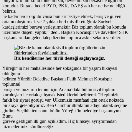
biliyoruz ki bu konu milletimizin, devletimizin bekası ile ilgili bir
konudur. Burada hedef PYD, PKK, DAEŞ adı her ne ise ne idiğü
belirsiz
ne kadar terör örgütü varsa bunları tasfiye etmek, barış ve güven
ortamı oluşturmak ve 7 yıldan beri misafir ettiğimiz Suriyeli
kardeşlerimizi buraya yerleştirmektir. Biz toplum olarak bu konuda
üzerimize düşeni yaptık.” dedi. Başkan Kocaispir ve davetliler STK
başkanlarından gelen talep üzerine topluca asker selamı verdiler.
Biz kendilerine her türlü desteği sağlayacağız.
Yüreğir’in her mahallesinde her sokağında bir yaşam hikayesi
olduğunu
belirten Yüreğir Belediye Başkanı Fatih Mehmet Kocaispir
toplumsal
barışın ve huzurun temini için Adana’daki bütün sivil toplum
kuruluşları ile ortak çalışmak istediklerini belirterek ”Hepimizin
farklı bir siyasi görüşü var. Ülkemizin menfaati için ortak noktada
bir araya gelebiliyoruz. Ben Cumhur ittifakının adayı olarak seçime
girdim. Seçildikten sonra bütün Yüreğir’in belediye başkanıyım.
Bunu
göreve geldiğim ilk gün açıkladım. Hiç kimseyi ayrıştırmadan
hizmetlerimizi sürdüreceğiz.