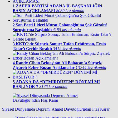
1
ZAFER PARTİSİ ADANA İL BAŞKANLIĞIN
BASIN AÇIKLAMASI
8030 kez okundu
2
Son Parti Lideri Murat Çobanoğlu’na Şok Gözaltı!
Soruşturma Başlatıldı
4195 kez okundu
3
KKTC’de Sürpriz Sonuç: Tufan Erhürman, Ersin
Tatar’ı Geride Bıraktı
3412 kez okundu
4
Randy Cihan Bektaş’tan Ali Babacan’a Sürpriz
Ziyaret: Ezber Bozan Açıklamalar !
3244 kez okundu
5
ADANA’DA “DEMİRDÜZEN” DÖNEMİ Mİ
BAŞLIYOR ?
3176 kez okundu
Siyaset Dünyasında Deprem: Ahmet Davutoğlu’ndan Flaş Karar