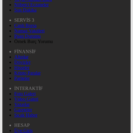
Nöbetçi Eczaneler
Son Dakika
SERVİS 3
Canlı Borsa
Namaz Vakitleri
Puan Durumu
Örnek Burç Yorumu
FİNANSİF
Altınlar
Dövizler
Hisseler
Kripto Paralar
Pariteler
İNTERAKTİF
Foto Galeri
Video Galeri
Yazarlar
Gazeteler
Sıcak Haber
HESAP
Üye Giriş