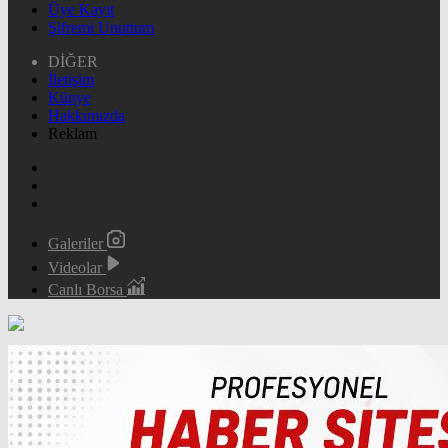
Üye Kayıt
Şifremi Unuttum
DİĞER
İletişim
Künye
Hakkımızda
Reklam
Galeriler
Videolar
Canlı Borsa