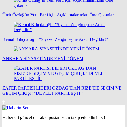
Ümit Özdağ’ın Yeni Parti için Açıklamalarından Öne Çıkanlar
Kemal Kılıçdaroğlu ”Siyaset Zenginleşme Aracı Değildir!”
ANKARA SİYASETİNDE YENİ DÖNEM
ZAFER PARTİSİ LİDERİ ÖZDAĞ’DAN RİZE’DE SEÇİM VE
GEÇİM ÇIKIŞI: “DEVLET PARTİLEŞTİ!”
Haberleri güncel olarak e-postanızdan takip edebilirsiniz !