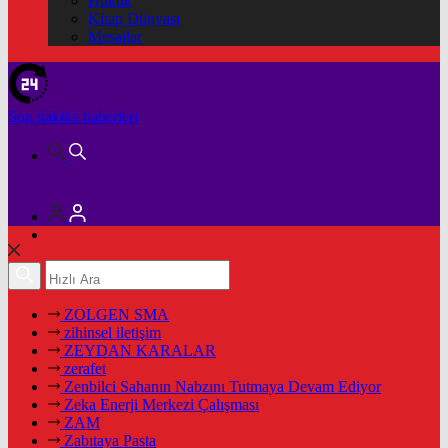
Hukuk
Kitap Dünyası
Mesajlar
Son dakika
haberleri
ZOLGEN SMA
zihinsel iletişim
ZEYDAN KARALAR
zerafet
Zenbilci Sahanın Nabzını Tutmaya Devam Ediyor
Zeka Enerji Merkezi Çalışması
ZAM
Zabıtaya Pasta