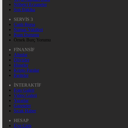
Nöbetçi Eczaneler
Son Dakika
SERVİS 3
Canlı Borsa
Namaz Vakitleri
Puan Durumu
Örnek Burç Yorumu
FİNANSİF
Altınlar
Dövizler
Hisseler
Kripto Paralar
Pariteler
İNTERAKTİF
Foto Galeri
Video Galeri
Yazarlar
Gazeteler
Sıcak Haber
HESAP
Üye Giriş