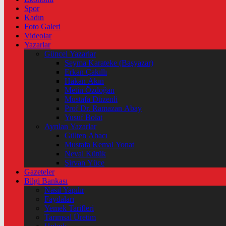
Spor
Kadın
Foto Galeri
Videolar
Yazarlar
Güncel Yazarlar
Şeyma Karateke (Başyazar)
Erkan Çakıllı
Hakan Akın
Metin Özdoğan
Mustafa Düzenli
Prof Dr. Ramazan Abay
Yusuf Bolat
Ayrılan Yazarlar
Gülten Abacı
Mustafa Kemal Yonat
Neval Kütük
Şirvan Yüce
Gazeteler
Bilgi Bankası
Nasıl Yapılır
Faydaları
Yemek Tarifleri
Tarımsal Üretim