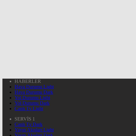
HABERLER
Hava Durumu Light
Hava Durumu Dark
Yol Durumu Light
Yol Durumu Dark
Canlı Tv Light
SERVİS 1
Canlı Tv Dark
Yayın Akışları Light
Yayın Akışları Dark