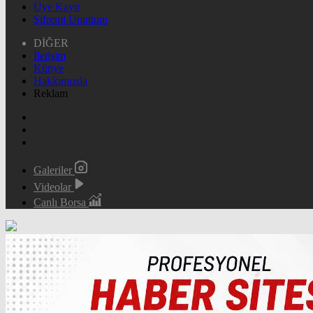
Üye Kayıt
Şifremi Unuttum
DİĞER
İletişim
Künye
Hakkımızda
Reklam
Galeriler
Videolar
Canlı Borsa