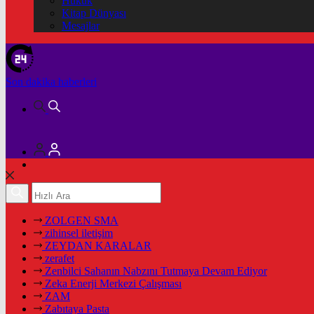
Hukuk
Kitap Dünyası
Mesajlar
Son dakika
haberleri
ZOLGEN SMA
zihinsel iletişim
ZEYDAN KARALAR
zerafet
Zenbilci Sahanın Nabzını Tutmaya Devam Ediyor
Zeka Enerji Merkezi Çalışması
ZAM
Zabıtaya Pasta