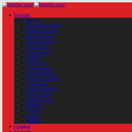
Servisler
Künye
Vizyondaki Filmler
Haftanin Filmleri
Hava Durumu
Hava Durumu 2
Yol Durumu
Yol Durumu 2
Canlı Tv
Canlı Tv 2
Yayın Akışları
Yayın Akışları 2
Nöbetçi Eczaneler
Canlı Borsa
Namaz Vakitleri
Puan Durumu
Kripto Paralar
Dövizler
Hisseler
Altınlar
Pariteler
Gündem
Ekonomi