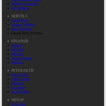
Nöbetçi Eczaneler
Son Dakika
SERVİS 3
Canlı Borsa
Namaz Vakitleri
Puan Durumu
Örnek Burç Yorumu
FİNANSİF
Altınlar
Dövizler
Hisseler
Kripto Paralar
Pariteler
İNTERAKTİF
Foto Galeri
Video Galeri
Yazarlar
Gazeteler
Sıcak Haber
HESAP
Üye Giriş