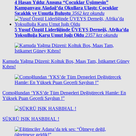
4
Hasan Yıldız Anısına “Çocuklar Üşümesin”
Kampanyası Aladağ’da Okullara Ulaştı: Çocuklar
Sıcaklık ve Umutla Buluştu
3562 kez okundu
5
Yusuf Özgül Liderliğinde ÜVEYS Derneği, Afrika’da
Yoksulluğa Karşı Umut Işığı Oldu
2357 kez okundu
Kamuda Yağma Düzeni: Koltuk Boş, Maaş Tam, İstikamet Güney
Kıbrıs!
Çomoğlundan ‘YKS’de Tüm Dengeleri Değiştirecek Hamle: En
Yüksek Puan Geçerli Sayılsın !”
ŞÜKRÜ IŞIK HASBIHAL !