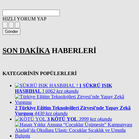
HIZLI YORUM YAP
Gönder
SON DAKİKA
HABERLERİ
KATEGORİNİN POPÜLERLERİ
1
ŞÜKRÜ IŞIK
HASBIHAL !
6062 kez okundu
2
Türkiye Eğitim Teknolojileri Zirvesi’nde Yapay Zekâ
Vurgusu
4430 kez okundu
3
KÖTÜ YOL
3999 kez okundu