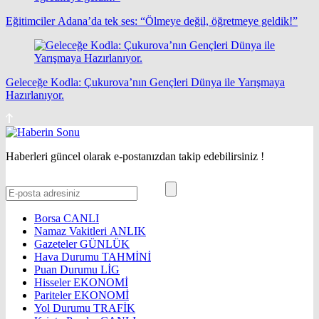
Eğitimciler Adana’da tek ses: “Ölmeye değil, öğretmeye geldik!”
Geleceğe Kodla: Çukurova’nın Gençleri Dünya ile Yarışmaya
Hazırlanıyor.
Haberleri güncel olarak e-postanızdan takip edebilirsiniz !
Borsa
CANLI
Namaz Vakitleri
ANLIK
Gazeteler
GÜNLÜK
Hava Durumu
TAHMİNİ
Puan Durumu
LİG
Hisseler
EKONOMİ
Pariteler
EKONOMİ
Yol Durumu
TRAFİK