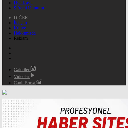
Üye Kayıt
Şifremi Unuttum
DİĞER
İletişim
Künye
Hakkımızda
Reklam
Galeriler
Videolar
Canlı Borsa