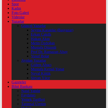
Spor
Kadın
Foto Galeri
Videolar
Yazarlar
Güncel Yazarlar
Şeyma Karateke (Başyazar)
Erkan Çakıllı
Hakan Akın
Metin Özdoğan
Mustafa Düzenli
Prof Dr. Ramazan Abay
Yusuf Bolat
Ayrılan Yazarlar
Gülten Abacı
Mustafa Kemal Yonat
Neval Kütük
Şirvan Yüce
Gazeteler
Bilgi Bankası
Nasıl Yapılır
Faydaları
Yemek Tarifleri
Tarımsal Üretim