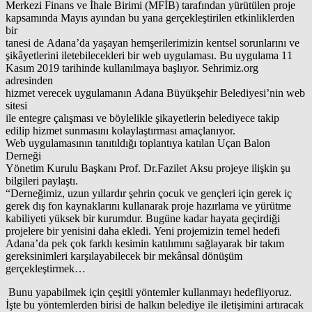
Merkezi Finans ve İhale Birimi (MFİB) tarafından yürütülen proje
kapsamında Mayıs ayından bu yana gerçekleştirilen etkinliklerden
bir
tanesi de Adana’da yaşayan hemşerilerimizin kentsel sorunlarını ve
şikâyetlerini iletebilecekleri bir web uygulaması. Bu uygulama 11
Kasım 2019 tarihinde kullanılmaya başlıyor. Sehrimiz.org
adresinden
hizmet verecek uygulamanın Adana Büyükşehir Belediyesi’nin web
sitesi
ile entegre çalışması ve böylelikle şikayetlerin belediyece takip
edilip hizmet sunmasını kolaylaştırması amaçlanıyor.
Web uygulamasının tanıtıldığı toplantıya katılan Uçan Balon
Derneği
Yönetim Kurulu Başkanı Prof. Dr.Fazilet Aksu projeye ilişkin şu
bilgileri paylaştı.
“Derneğimiz, uzun yıllardır şehrin çocuk ve gençleri için gerek iç
gerek dış fon kaynaklarını kullanarak proje hazırlama ve yürütme
kabiliyeti yüksek bir kurumdur. Bugüne kadar hayata geçirdiği
projelere bir yenisini daha ekledi. Yeni projemizin temel hedefi
Adana’da pek çok farklı kesimin katılımını sağlayarak bir takım
gereksinimleri karşılayabilecek bir mekânsal dönüşüm
gerçekleştirmek…
Bunu yapabilmek için çeşitli yöntemler kullanmayı hedefliyoruz.
İşte bu yöntemlerden birisi de halkın belediye ile iletişimini artıracak