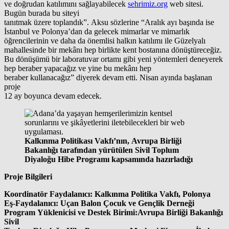
ve doğrudan katılımını sağlayabilecek
sehrimiz.org
web sitesi.
Bugün burada bu siteyi
tanıtmak üzere toplandık”. Aksu sözlerine “Aralık ayı başında ise
İstanbul ve Polonya’dan da gelecek mimarlar ve mimarlık
öğrencilerinin ve daha da önemlisi halkın katılımı ile Güzelyalı
mahallesinde bir mekânı hep birlikte kent bostanına dönüştüreceğiz.
Bu dönüşümü bir laboratuvar ortamı gibi yeni yöntemleri deneyerek
hep beraber yapacağız ve yine bu mekânı hep
beraber kullanacağız” diyerek devam etti. Nisan ayında başlanan
proje
12 ay boyunca devam edecek.
Kalkınma Politikası Vakfı’nın, Avrupa Birliği
Bakanlığı tarafından yürütülen Sivil Toplum
Diyaloğu Hibe Programı kapsamında hazırladığı
Proje Bilgileri
Koordinatör Faydalanıcı: Kalkınma Politika Vakfı, Polonya
Eş-Faydalanıcı: Uçan Balon Çocuk ve Gençlik Derneği
Program Yüklenicisi ve Destek Birimi:Avrupa Birliği Bakanlığı
Sivil