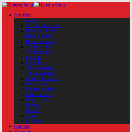
Servisler
Künye
Vizyondaki Filmler
Haftanin Filmleri
Hava Durumu
Hava Durumu 2
Yol Durumu
Yol Durumu 2
Canlı Tv
Canlı Tv 2
Yayın Akışları
Yayın Akışları 2
Nöbetçi Eczaneler
Canlı Borsa
Namaz Vakitleri
Puan Durumu
Kripto Paralar
Dövizler
Hisseler
Altınlar
Pariteler
Gündem
Ekonomi