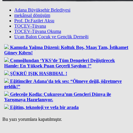
Adana Büyükşehir Belediyesi
mekânsal dönüşüm
Prof. Dr.Fazilet Aksu
TOÇEV-Tüvana
TOÇEV-Tüvana Okuma
Uçan Balon Çocuk ve Gençlik Derneği
Kamuda Yağma Düzeni: Koltuk Boş, Maaş Tam, İstikamet
Güney Kıbrıs!
Çomoğlundan ‘YKS’de Tüm Dengeleri Değiştirecek
Hamle: En Yüksek Puan Geçerli Sayılsın !”
ŞÜKRÜ IŞIK HASBIHAL !
Eğitimciler Adana’da tek ses: “Ölmeye değil, öğretmeye
geldik!”
Geleceğe Kodla: Çukurova’nın Gençleri Dünya ile
Yarışmaya Hazırlanıyor.
Eğitim, teknoloji ve vefa bir arada
Bu yazı yorumlara kapatılmıştır.