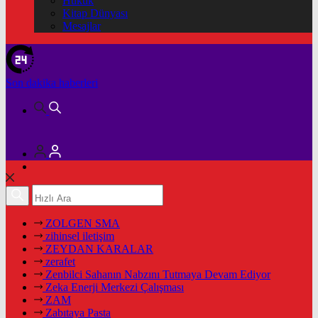
Hukuk
Kitap Dünyası
Mesajlar
Son dakika
haberleri
ZOLGEN SMA
zihinsel iletişim
ZEYDAN KARALAR
zerafet
Zenbilci Sahanın Nabzını Tutmaya Devam Ediyor
Zeka Enerji Merkezi Çalışması
ZAM
Zabıtaya Pasta