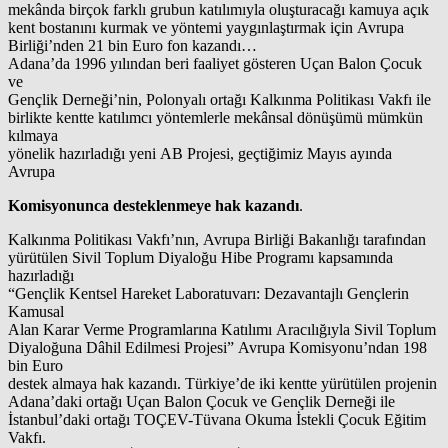
mekânda birçok farklı grubun katılımıyla oluşturacağı kamuya açık
kent bostanını kurmak ve yöntemi yaygınlaştırmak için Avrupa
Birliği’nden 21 bin Euro fon kazandı…
Adana’da 1996 yılından beri faaliyet gösteren Uçan Balon Çocuk
ve
Gençlik Derneği’nin, Polonyalı ortağı Kalkınma Politikası Vakfı ile
birlikte kentte katılımcı yöntemlerle mekânsal dönüşümü mümkün
kılmaya
yönelik hazırladığı yeni AB Projesi, geçtiğimiz Mayıs ayında
Avrupa
Komisyonunca desteklenmeye hak kazandı
.
Kalkınma Politikası Vakfı’nın, Avrupa Birliği Bakanlığı tarafından
yürütülen Sivil Toplum Diyaloğu Hibe Programı kapsamında
hazırladığı
“Gençlik Kentsel Hareket Laboratuvarı: Dezavantajlı Gençlerin
Kamusal
Alan Karar Verme Programlarına Katılımı Aracılığıyla Sivil Toplum
Diyaloğuna Dâhil Edilmesi Projesi” Avrupa Komisyonu’ndan 198
bin Euro
destek almaya hak kazandı. Türkiye’de iki kentte yürütülen projenin
Adana’daki ortağı Uçan Balon Çocuk ve Gençlik Derneği ile
İstanbul’daki ortağı TOÇEV-Tüvana Okuma İstekli Çocuk Eğitim
Vakfı.