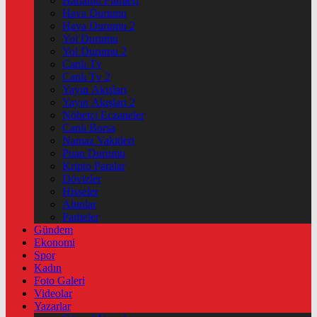
Haftanin Filmleri
Hava Durumu
Hava Durumu 2
Yol Durumu
Yol Durumu 2
Canlı Tv
Canlı Tv 2
Yayın Akışları
Yayın Akışları 2
Nöbetçi Eczaneler
Canlı Borsa
Namaz Vakitleri
Puan Durumu
Kripto Paralar
Dövizler
Hisseler
Altınlar
Pariteler
Gündem
Ekonomi
Spor
Kadın
Foto Galeri
Videolar
Yazarlar