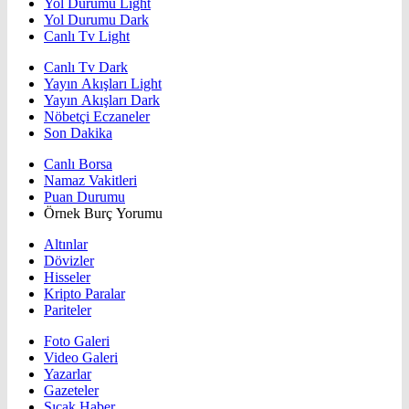
Yol Durumu Light
Yol Durumu Dark
Canlı Tv Light
Canlı Tv Dark
Yayın Akışları Light
Yayın Akışları Dark
Nöbetçi Eczaneler
Son Dakika
Canlı Borsa
Namaz Vakitleri
Puan Durumu
Örnek Burç Yorumu
Altınlar
Dövizler
Hisseler
Kripto Paralar
Pariteler
Foto Galeri
Video Galeri
Yazarlar
Gazeteler
Sıcak Haber