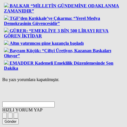
BALKAR “MİLLETİN GÜNDEMİNE ODAKLANMA
ZAMANIDIR”
TGF’den Kırıkkale’ye Çıkarma: “Yerel Medya
Demokrasinin Güvencesidir”
GÜRER: “EMEKLİYE 3 BİN 500 LİRAYI REVA
GÖREN İKTİDAR
Altın yatırımcısı güne kazançla başladı
Bayram Küçük: “Çiftçi Üretiyor, Kazanan Başkaları
Oluyor”
EMADDER Kademeli Emeklilik Düzenlemesinde Son
Dakika
Bu yazı yorumlara kapatılmıştır.
HIZLI YORUM YAP
Gönder