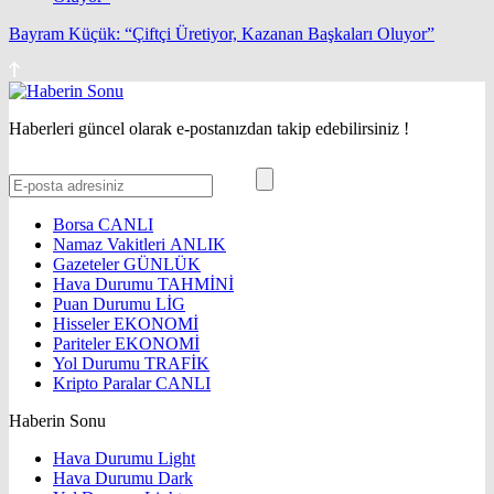
Bayram Küçük: “Çiftçi Üretiyor, Kazanan Başkaları Oluyor”
Haberleri güncel olarak e-postanızdan takip edebilirsiniz !
Borsa
CANLI
Namaz Vakitleri
ANLIK
Gazeteler
GÜNLÜK
Hava Durumu
TAHMİNİ
Puan Durumu
LİG
Hisseler
EKONOMİ
Pariteler
EKONOMİ
Yol Durumu
TRAFİK
Kripto Paralar
CANLI
Haberin Sonu
Hava Durumu Light
Hava Durumu Dark