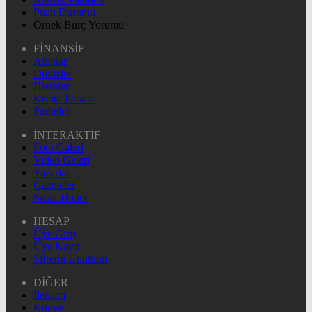
Puan Durumu
Örnek Burç Yorumu
FİNANSİF
Altınlar
Dövizler
Hisseler
Kripto Paralar
Pariteler
İNTERAKTİF
Foto Galeri
Video Galeri
Yazarlar
Gazeteler
Sıcak Haber
HESAP
Üye Giriş
Üye Kayıt
Şifremi Unuttum
DİĞER
İletişim
Künye