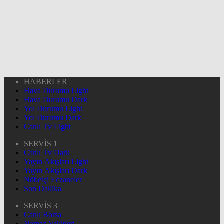
HABERLER
Hava Durumu Light
Hava Durumu Dark
Yol Durumu Light
Yol Durumu Dark
Canlı Tv Light
SERVİS 1
Canlı Tv Dark
Yayın Akışları Light
Yayın Akışları Dark
Nöbetçi Eczaneler
Son Dakika
SERVİS 3
Canlı Borsa
Namaz Vakitleri