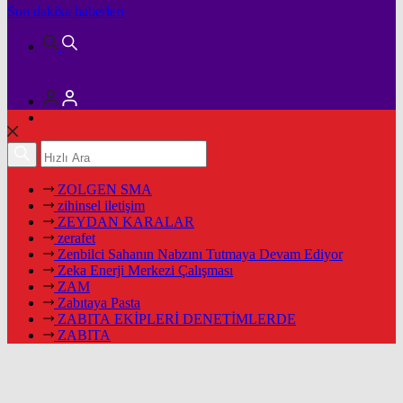
Son dakika
haberleri
ZOLGEN SMA
zihinsel iletişim
ZEYDAN KARALAR
zerafet
Zenbilci Sahanın Nabzını Tutmaya Devam Ediyor
Zeka Enerji Merkezi Çalışması
ZAM
Zabıtaya Pasta
ZABITA EKİPLERİ DENETİMLERDE
ZABITA