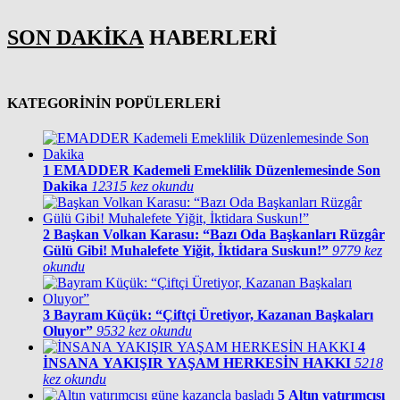
SON DAKİKA
HABERLERİ
KATEGORİNİN POPÜLERLERİ
1
EMADDER Kademeli Emeklilik Düzenlemesinde Son
Dakika
12315 kez okundu
2
Başkan Volkan Karasu: “Bazı Oda Başkanları Rüzgâr
Gülü Gibi! Muhalefete Yiğit, İktidara Suskun!”
9779 kez
okundu
3
Bayram Küçük: “Çiftçi Üretiyor, Kazanan Başkaları
Oluyor”
9532 kez okundu
4
İNSANA YAKIŞIR YAŞAM HERKESİN HAKKI
5218
kez okundu
5
Altın yatırımcısı