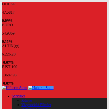
DOLAR
47,5817
0.09%
EURO
54,9369
0.11%
ALTIN(gr)
6.226,20
-0,07%
BİST 100
13687.93
-0,07%
Servisler
Künye
Vizyondaki Filmler