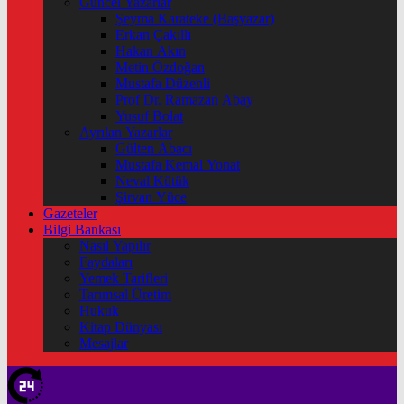
Güncel Yazarlar
Şeyma Karateke (Başyazar)
Erkan Çakıllı
Hakan Akın
Metin Özdoğan
Mustafa Düzenli
Prof Dr. Ramazan Abay
Yusuf Bolat
Ayrılan Yazarlar
Gülten Abacı
Mustafa Kemal Yonat
Neval Kütük
Şirvan Yüce
Gazeteler
Bilgi Bankası
Nasıl Yapılır
Faydaları
Yemek Tarifleri
Tarımsal Üretim
Hukuk
Kitap Dünyası
Mesajlar