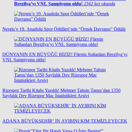
Brezilya’yı VNL Şampiyonu oldu!
2342 kez okundu
Nergis’e 19. Anadolu Spor Ödülleri’nde “Örnek Davranış” Ödülü
DÜNYANIN EN BÜYÜĞÜ BİZİZ! Filenin Sultanları Brezilya’yı
VNL Şampiyonu oldu!
Rizespor Tarihi Kitabı Yazıldı! Mehmet Tahsin Tansu’dan 1350
Sayfalık Dev Rizespor Maç İstatistikleri Arşivi
ADANA BÜYÜKŞEHİR’ İN AYIBINI KİM TEMİZLEYECEK