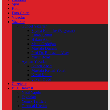
Spor
Kadın
Foto Galeri
Videolar
Yazarlar
Güncel Yazarlar
Şeyma Karateke (Başyazar)
Erkan Çakıllı
Hakan Akın
Metin Özdoğan
Mustafa Düzenli
Prof Dr. Ramazan Abay
Yusuf Bolat
Ayrılan Yazarlar
Gülten Abacı
Mustafa Kemal Yonat
Neval Kütük
Şirvan Yüce
Gazeteler
Bilgi Bankası
Nasıl Yapılır
Faydaları
Yemek Tarifleri
Tarımsal Üretim