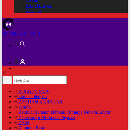
Hukuk
Kitap Dünyası
Mesajlar
Son dakika
haberleri
ZOLGEN SMA
zihinsel iletişim
ZEYDAN KARALAR
zerafet
Zenbilci Sahanın Nabzını Tutmaya Devam Ediyor
Zeka Enerji Merkezi Çalışması
ZAM
Zabıtaya Pasta