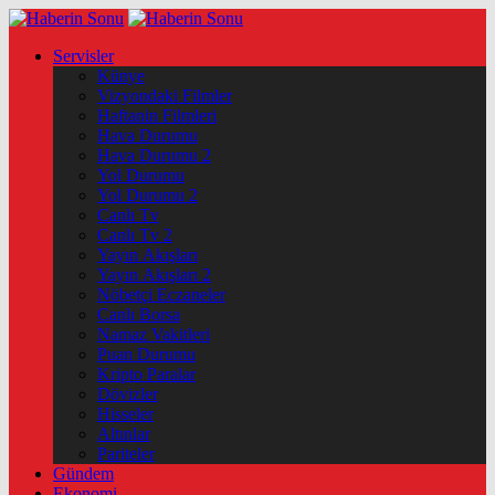
Servisler
Künye
Vizyondaki Filmler
Haftanin Filmleri
Hava Durumu
Hava Durumu 2
Yol Durumu
Yol Durumu 2
Canlı Tv
Canlı Tv 2
Yayın Akışları
Yayın Akışları 2
Nöbetçi Eczaneler
Canlı Borsa
Namaz Vakitleri
Puan Durumu
Kripto Paralar
Dövizler
Hisseler
Altınlar
Pariteler
Gündem
Ekonomi