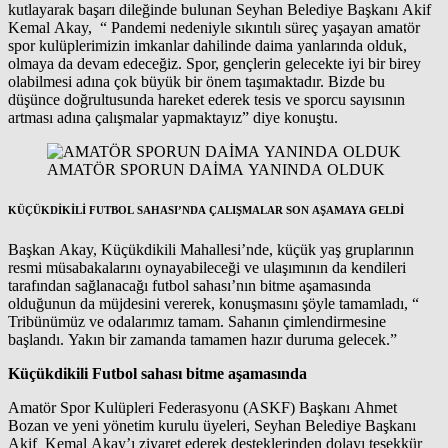
kutlayarak başarı dileğinde bulunan Seyhan Belediye Başkanı Akif
Kemal Akay, “ Pandemi nedeniyle sıkıntılı süreç yaşayan amatör
spor kulüplerimizin imkanlar dahilinde daima yanlarında olduk,
olmaya da devam edeceğiz. Spor, gençlerin gelecekte iyi bir birey
olabilmesi adına çok büyük bir önem taşımaktadır. Bizde bu
düşünce doğrultusunda hareket ederek tesis ve sporcu sayısının
artması adına çalışmalar yapmaktayız” diye konuştu.
AMATÖR SPORUN DAİMA YANINDA OLDUK
KÜÇÜKDİKİLİ FUTBOL SAHASI’NDA
ÇALIŞMALAR SON AŞAMAYA GELDİ
Başkan Akay, Küçükdikili Mahallesi’nde, küçük yaş gruplarının
resmi müsabakalarını oynayabileceği ve ulaşımının da kendileri
tarafından sağlanacağı futbol sahası’nın bitme aşamasında
olduğunun da müjdesini vererek, konuşmasını şöyle tamamladı, “
Tribünümüz ve odalarımız tamam. Sahanın çimlendirmesine
başlandı. Yakın bir zamanda tamamen hazır duruma gelecek.”
Küçükdikili Futbol sahası bitme aşamasında
Amatör Spor Kulüpleri Federasyonu (ASKF) Başkanı Ahmet
Bozan ve yeni yönetim kurulu üyeleri, Seyhan Belediye Başkanı
Akif Kemal Akay’ı ziyaret ederek desteklerinden dolayı teşekkür