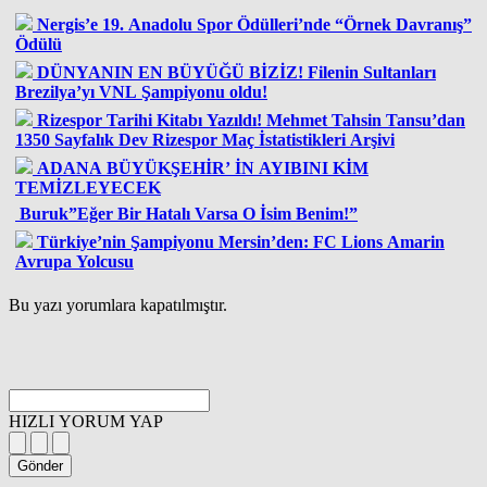
Nergis’e 19. Anadolu Spor Ödülleri’nde “Örnek Davranış”
Ödülü
DÜNYANIN EN BÜYÜĞÜ BİZİZ! Filenin Sultanları
Brezilya’yı VNL Şampiyonu oldu!
Rizespor Tarihi Kitabı Yazıldı! Mehmet Tahsin Tansu’dan
1350 Sayfalık Dev Rizespor Maç İstatistikleri Arşivi
ADANA BÜYÜKŞEHİR’ İN AYIBINI KİM
TEMİZLEYECEK
Buruk”Eğer Bir Hatalı Varsa O İsim Benim!”
Türkiye’nin Şampiyonu Mersin’den: FC Lions Amarin
Avrupa Yolcusu
Bu yazı yorumlara kapatılmıştır.
HIZLI YORUM YAP
Gönder