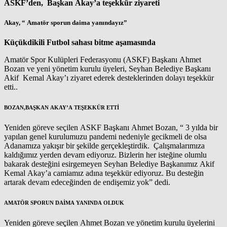
ASKF’den, Başkan Akay’a teşekkür ziyareti
Akay, “ Amatör sporun daima yanındayız”
Küçükdikili Futbol sahası bitme aşamasında
Amatör Spor Kulüpleri Federasyonu (ASKF) Başkanı Ahmet
Bozan ve yeni yönetim kurulu üyeleri, Seyhan Belediye Başkanı
Akif Kemal Akay’ı ziyaret ederek desteklerinden dolayı teşekkür
etti..
BOZAN,BAŞKAN AKAY’A TEŞEKKÜR ETTİ
Yeniden göreve seçilen ASKF Başkanı Ahmet Bozan, “ 3 yılda bir
yapılan genel kurulumuzu pandemi nedeniyle gecikmeli de olsa
Adanamıza yakışır bir şekilde gerçekleştirdik. Çalışmalarımıza
kaldığımız yerden devam ediyoruz. Bizlerin her isteğine olumlu
bakarak desteğini esirgemeyen Seyhan Belediye Başkanımız Akif
Kemal Akay’a camiamız adına teşekkür ediyoruz. Bu desteğin
artarak devam edeceğinden de endişemiz yok” dedi.
AMATÖR SPORUN DAİMA YANINDA OLDUK
Yeniden göreve seçilen Ahmet Bozan ve yönetim kurulu üyelerini