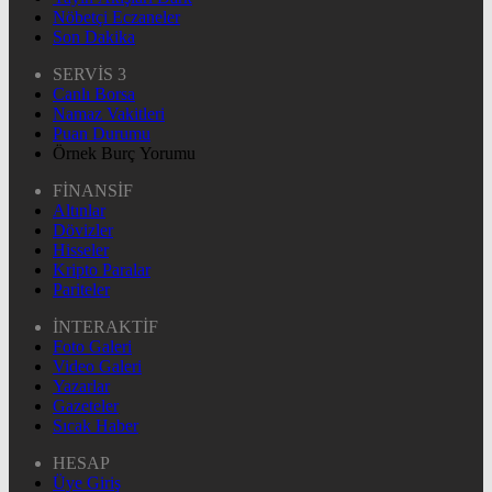
Nöbetçi Eczaneler
Son Dakika
SERVİS 3
Canlı Borsa
Namaz Vakitleri
Puan Durumu
Örnek Burç Yorumu
FİNANSİF
Altınlar
Dövizler
Hisseler
Kripto Paralar
Pariteler
İNTERAKTİF
Foto Galeri
Video Galeri
Yazarlar
Gazeteler
Sıcak Haber
HESAP
Üye Giriş