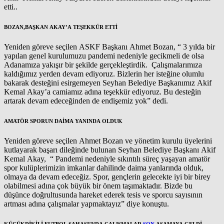
etti..
BOZAN,BAŞKAN AKAY’A TEŞEKKÜR ETTİ
Yeniden göreve seçilen ASKF Başkanı Ahmet Bozan, “ 3 yılda bir
yapılan genel kurulumuzu pandemi nedeniyle gecikmeli de olsa
Adanamıza yakışır bir şekilde gerçekleştirdik. Çalışmalarımıza
kaldığımız yerden devam ediyoruz. Bizlerin her isteğine olumlu
bakarak desteğini esirgemeyen Seyhan Belediye Başkanımız Akif
Kemal Akay’a camiamız adına teşekkür ediyoruz. Bu desteğin
artarak devam edeceğinden de endişemiz yok” dedi.
AMATÖR SPORUN DAİMA YANINDA OLDUK
Yeniden göreve seçilen Ahmet Bozan ve yönetim kurulu üyelerini
kutlayarak başarı dileğinde bulunan Seyhan Belediye Başkanı Akif
Kemal Akay, “ Pandemi nedeniyle sıkıntılı süreç yaşayan amatör
spor kulüplerimizin imkanlar dahilinde daima yanlarında olduk,
olmaya da devam edeceğiz. Spor, gençlerin gelecekte iyi bir birey
olabilmesi adına çok büyük bir önem taşımaktadır. Bizde bu
düşünce doğrultusunda hareket ederek tesis ve sporcu sayısının
artması adına çalışmalar yapmaktayız” diye konuştu.
KÜÇÜKDİKİLİ FUTBOL SAHASI’NDA
ÇALIŞMALAR
SON
AŞAMAYA GELDİ