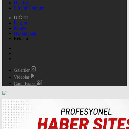
Üye Kayıt
Şifremi Unuttum
DİĞER
İletişim
Künye
Hakkımızda
Reklam
Galeriler
Videolar
Canlı Borsa