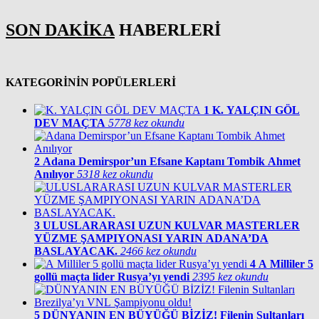
SON DAKİKA
HABERLERİ
KATEGORİNİN POPÜLERLERİ
1
K. YALÇIN GÖL
DEV MAÇTA
5778 kez okundu
2
Adana Demirspor’un Efsane Kaptanı Tombik Ahmet
Anılıyor
5318 kez okundu
3
ULUSLARARASI UZUN KULVAR MASTERLER
YÜZME ŞAMPIYONASI YARIN ADANA’DA
BASLAYACAK.
2466 kez okundu
4
A Milliler 5
gollü maçta lider Rusya’yı yendi
2395 kez okundu
5
DÜNYANIN EN BÜYÜĞÜ BİZİZ! Filenin Sultanları