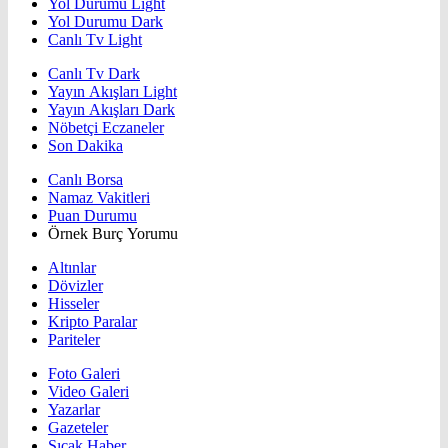
Yol Durumu Light
Yol Durumu Dark
Canlı Tv Light
Canlı Tv Dark
Yayın Akışları Light
Yayın Akışları Dark
Nöbetçi Eczaneler
Son Dakika
Canlı Borsa
Namaz Vakitleri
Puan Durumu
Örnek Burç Yorumu
Altınlar
Dövizler
Hisseler
Kripto Paralar
Pariteler
Foto Galeri
Video Galeri
Yazarlar
Gazeteler
Sıcak Haber