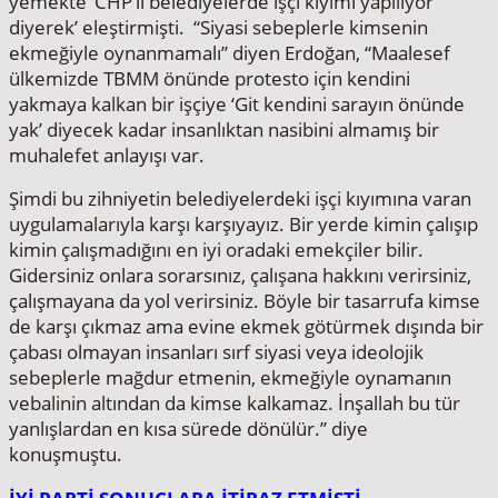
yemekte ‘CHP’li belediyelerde işçi kıyımı yapılıyor
diyerek’ eleştirmişti. “Siyasi sebeplerle kimsenin
ekmeğiyle oynanmamalı” diyen Erdoğan, “Maalesef
ülkemizde TBMM önünde protesto için kendini
yakmaya kalkan bir işçiye ‘Git kendini sarayın önünde
yak’ diyecek kadar insanlıktan nasibini almamış bir
muhalefet anlayışı var.
Şimdi bu zihniyetin belediyelerdeki işçi kıyımına varan
uygulamalarıyla karşı karşıyayız. Bir yerde kimin çalışıp
kimin çalışmadığını en iyi oradaki emekçiler bilir.
Gidersiniz onlara sorarsınız, çalışana hakkını verirsiniz,
çalışmayana da yol verirsiniz. Böyle bir tasarrufa kimse
de karşı çıkmaz ama evine ekmek götürmek dışında bir
çabası olmayan insanları sırf siyasi veya ideolojik
sebeplerle mağdur etmenin, ekmeğiyle oynamanın
vebalinin altından da kimse kalkamaz. İnşallah bu tür
yanlışlardan en kısa sürede dönülür.” diye
konuşmuştu.