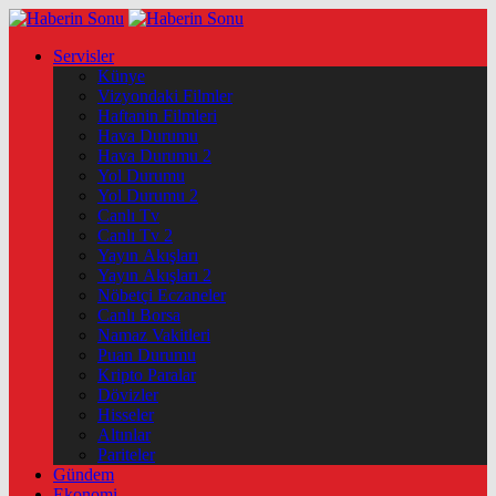
Servisler
Künye
Vizyondaki Filmler
Haftanin Filmleri
Hava Durumu
Hava Durumu 2
Yol Durumu
Yol Durumu 2
Canlı Tv
Canlı Tv 2
Yayın Akışları
Yayın Akışları 2
Nöbetçi Eczaneler
Canlı Borsa
Namaz Vakitleri
Puan Durumu
Kripto Paralar
Dövizler
Hisseler
Altınlar
Pariteler
Gündem
Ekonomi