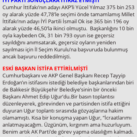
İYİ PARTİ SONUÇLARA İTİRAZ ETMİŞTİ
Cumhur İttifakı’nın adayı AKP’li Yücel Yılmaz 375 bin 253
oy alarak yüzde 47,78’le seçimi önde tamamlamış Millet
İttifakı’nın adayı İYİ Partili İsmail Ok ise 365 bin 196 oy
alarak yüzde 46,50’la ikinci olmuştu. Başkanlığını 10 bin
oyla kaybeden Ok, 31 bin 793 oyun ise geçersiz
sayıldığını anımsatarak, geçersiz oyların yeniden
sayılması için İl Seçim Kurulu’na başvuruda bulunmuş
ancak başvuru reddedilmişti.
ESKİ BAŞKAN İSTİFA ETTİRİLMİŞTİ
Cumhurbaşkanı ve AKP Genel Başkanı Recep Tayyip
Erdoğan’ın istifasını istediği belediye başkanlarından biri
de Balıkesir Büyükşehir Belediye’sinin bir önceki
Başkanı Ahmet Edip Uğur’du.Bir basın toplantısı
düzenleyerek, görevinden ve partisinden istifa ettiğini
duyuran Uğur toplantı sırasında gözyaşlarına hakim
olamamıştı. Kısa bir konuşma yapan Uğur, “İcraatlarımı
anlatmayacağım. Üzgünüm, kırgınım ama huzurluyum.
Benim artık AK Parti’de görev yapma olasılığım kalmadı.