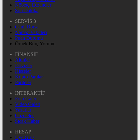
Nöbetçi Eczaneler
Son Dakika
SERVİS 3
Canlı Borsa
Namaz Vakitleri
Puan Durumu
Örnek Burç Yorumu
FİNANSİF
Altınlar
Dövizler
Hisseler
Kripto Paralar
Pariteler
İNTERAKTİF
Foto Galeri
Video Galeri
Yazarlar
Gazeteler
Sıcak Haber
HESAP
Üye Giriş