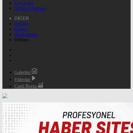
Üye Kayıt
Şifremi Unuttum
DİĞER
İletişim
Künye
Hakkımızda
Reklam
Galeriler
Videolar
Canlı Borsa