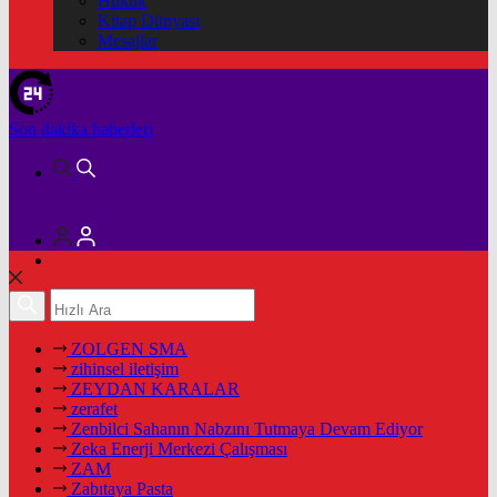
Hukuk
Kitap Dünyası
Mesajlar
Son dakika
haberleri
ZOLGEN SMA
zihinsel iletişim
ZEYDAN KARALAR
zerafet
Zenbilci Sahanın Nabzını Tutmaya Devam Ediyor
Zeka Enerji Merkezi Çalışması
ZAM
Zabıtaya Pasta