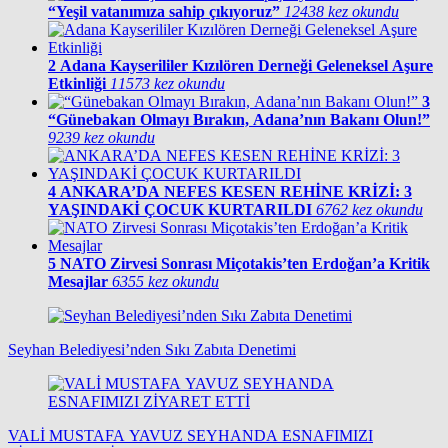
“Yeşil vatanımıza sahip çıkıyoruz”
12438 kez okundu
2
Adana Kayserililer Kızılören Derneği Geleneksel Aşure
Etkinliği
11573 kez okundu
3
“Günebakan Olmayı Bırakın, Adana’nın Bakanı Olun!”
9239 kez okundu
4
ANKARA’DA NEFES KESEN REHİNE KRİZİ: 3
YAŞINDAKİ ÇOCUK KURTARILDI
6762 kez okundu
5
NATO Zirvesi Sonrası Miçotakis’ten Erdoğan’a Kritik
Mesajlar
6355 kez okundu
Seyhan Belediyesi’nden Sıkı Zabıta Denetimi
VALİ MUSTAFA YAVUZ SEYHANDA ESNAFIMIZI