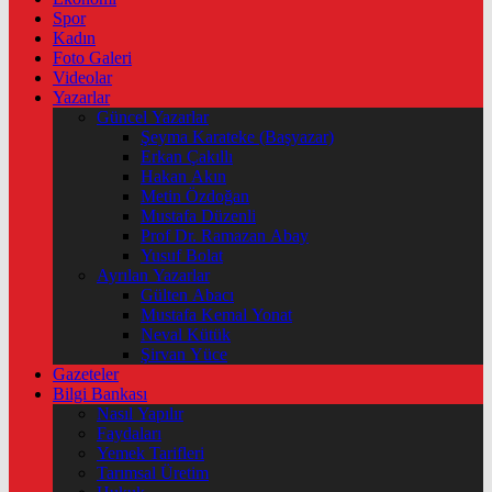
Spor
Kadın
Foto Galeri
Videolar
Yazarlar
Güncel Yazarlar
Şeyma Karateke (Başyazar)
Erkan Çakıllı
Hakan Akın
Metin Özdoğan
Mustafa Düzenli
Prof Dr. Ramazan Abay
Yusuf Bolat
Ayrılan Yazarlar
Gülten Abacı
Mustafa Kemal Yonat
Neval Kütük
Şirvan Yüce
Gazeteler
Bilgi Bankası
Nasıl Yapılır
Faydaları
Yemek Tarifleri
Tarımsal Üretim