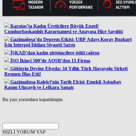
Karataş’ta Kadın Üreticilere Büyük Engel!
Cumhurbaşkanlığı Kararnamesi ve Anayasa Hiçe Sayıldı!
Gazimağosa’da Deprem Etkisi: UBP Adayı Koray Bozkurt
İçin Interpol İddiası Siyaseti Sarstı
İŞKAD’dan kadın girişimcilere ödül çağrısı
İSO İkinci 500’de AOSB’den 15 Firma
Göklerin Devine Elveda: 34 Yıllık Türk Havayolu Şirketi
Resmen İflas Etti!
Gazimağusa Kaleiçi’nin Tarih Elçisi: Emekli Astsubay
Kasım Uluçaylı ve Lefkara Sanatı
Bu yazı yorumlara kapatılmıştır.
HIZLI YORUM YAP