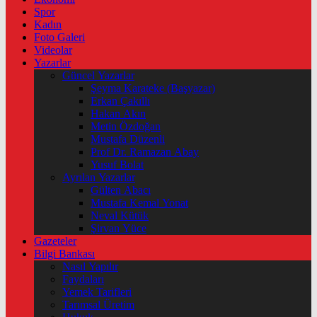
Spor
Kadın
Foto Galeri
Videolar
Yazarlar
Güncel Yazarlar
Şeyma Karateke (Başyazar)
Erkan Çakıllı
Hakan Akın
Metin Özdoğan
Mustafa Düzenli
Prof Dr. Ramazan Abay
Yusuf Bolat
Ayrılan Yazarlar
Gülten Abacı
Mustafa Kemal Yonat
Neval Kütük
Şirvan Yüce
Gazeteler
Bilgi Bankası
Nasıl Yapılır
Faydaları
Yemek Tarifleri
Tarımsal Üretim