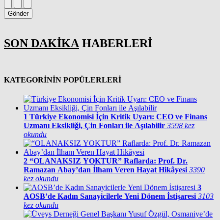
Gönder
SON DAKİKA
HABERLERİ
KATEGORİNİN POPÜLERLERİ
1
Türkiye Ekonomisi İçin Kritik Uyarı: CEO ve Finans
Uzmanı Eksikliği, Çin Fonları ile Aşılabilir
3598 kez
okundu
2
“OLANAKSIZ YOKTUR” Raflarda: Prof. Dr.
Ramazan Abay’dan İlham Veren Hayat Hikâyesi
3390
kez okundu
3
AOSB’de Kadın Sanayicilerle Yeni Dönem İstişaresi
3103
kez okundu