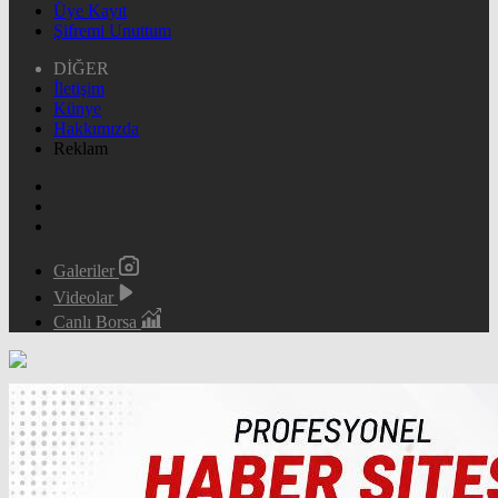
Üye Kayıt
Şifremi Unuttum
DİĞER
İletişim
Künye
Hakkımızda
Reklam
Galeriler
Videolar
Canlı Borsa