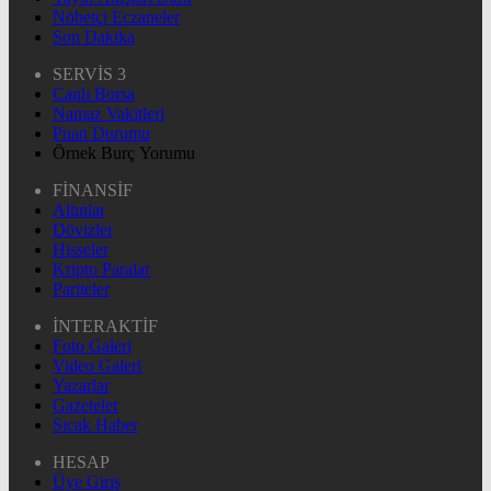
Nöbetçi Eczaneler
Son Dakika
SERVİS 3
Canlı Borsa
Namaz Vakitleri
Puan Durumu
Örnek Burç Yorumu
FİNANSİF
Altınlar
Dövizler
Hisseler
Kripto Paralar
Pariteler
İNTERAKTİF
Foto Galeri
Video Galeri
Yazarlar
Gazeteler
Sıcak Haber
HESAP
Üye Giriş