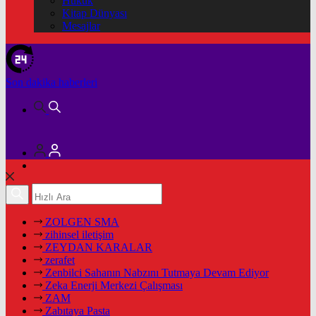
Hukuk
Kitap Dünyası
Mesajlar
Son dakika
haberleri
ZOLGEN SMA
zihinsel iletişim
ZEYDAN KARALAR
zerafet
Zenbilci Sahanın Nabzını Tutmaya Devam Ediyor
Zeka Enerji Merkezi Çalışması
ZAM
Zabıtaya Pasta