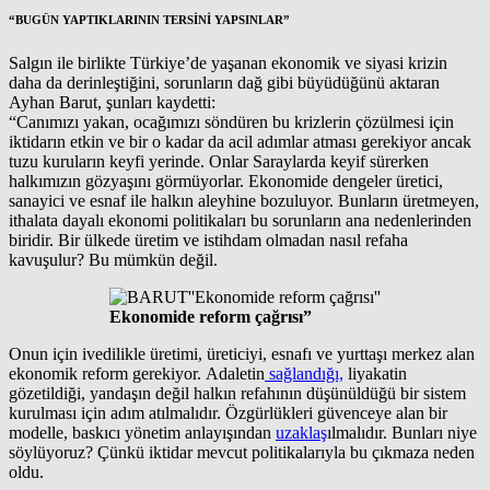
“BUGÜN YAPTIKLARININ TERSİNİ YAPSINLAR”
Salgın ile birlikte Türkiye’de yaşanan ekonomik ve siyasi krizin
daha da derinleştiğini, sorunların dağ gibi büyüdüğünü aktaran
Ayhan Barut, şunları kaydetti:
“Canımızı yakan, ocağımızı söndüren bu krizlerin çözülmesi için
iktidarın etkin ve bir o kadar da acil adımlar atması gerekiyor ancak
tuzu kuruların keyfi yerinde. Onlar Saraylarda keyif sürerken
halkımızın gözyaşını görmüyorlar. Ekonomide dengeler üretici,
sanayici ve esnaf ile halkın aleyhine bozuluyor. Bunların üretmeyen,
ithalata dayalı ekonomi politikaları bu sorunların ana nedenlerinden
biridir. Bir ülkede üretim ve istihdam olmadan nasıl refaha
kavuşulur? Bu mümkün değil.
Ekonomide reform çağrısı”
Onun için ivedilikle üretimi, üreticiyi, esnafı ve yurttaşı merkez alan
ekonomik reform gerekiyor. Adaletin
sağlandığı,
liyakatin
gözetildiği, yandaşın değil halkın refahının düşünüldüğü bir sistem
kurulması için adım atılmalıdır. Özgürlükleri güvenceye alan bir
modelle, baskıcı yönetim anlayışından
uzaklaş
ılmalıdır. Bunları niye
söylüyoruz? Çünkü iktidar mevcut politikalarıyla bu çıkmaza neden
oldu.