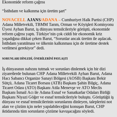
Ekonomide reform çağrısı
“İstihdam ve kalkınma için üretim şart”
NOVACELL
AJANS
/ADANA –
Cumhuriyet Halk Partisi (CHP)
Adana Milletvekili, TBMM Tarım, Orman ve Köyişleri Komisyonu
Üyesi Ayhan Barut, iş dünyası temsilcileriyle görüştü, ekonomide
reform çağrısı yaptı. Türkiye’nin çok ciddi bir ekonomik kriz
yaşadığına dikkat çeken Barut, “Sorunlar ancak üretim ile aşılacak.
İstihdam yaratılması ve ülkenin kalkınması için de üretime destek
verilmesi gerekiyor” dedi.
SORUNLARI DİNLEDİ, ÖNERİLERİNİ PAYLAŞTI
İş dünyasının nabzını tutmak ve sorunları dinlemek için bir dizi
ziyaretlerde bulunan CHP Adana Milletvekili Ayhan Barut, Adana
Hacı Sabancı Organize Sanayi Bölgesi (AOSB) Başkanı Bekir
Sütçü, Adana Ticaret Borsası (ATB) Başkanı Şahin Bilgiç, Adana
Ticaret Odası (ATO) Başkanı Atila Menevşe ve ATO Meclis
Başkanı İsmail Acı ile Adana Esnaf ve Sanatkarlar Odaları Birliği
Başkanı Niyazi Göğer ve esnaf temsilcileriyle buluştu. Görüştüğü iş
dünyası ve esnaf temsilcilerinin sorunlarını dinleyen, taleplerini not
alan ve çözüm için neler yapılabileceğini konuşan Barut, CHP
iktidarında tüm sorunların çözüme kavuşacağını söyledi.