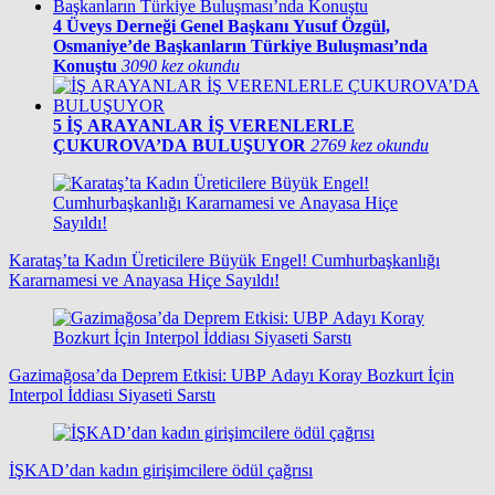
4
Üveys Derneği Genel Başkanı Yusuf Özgül,
Osmaniye’de Başkanların Türkiye Buluşması’nda
Konuştu
3090 kez okundu
5
İŞ ARAYANLAR İŞ VERENLERLE
ÇUKUROVA’DA BULUŞUYOR
2769 kez okundu
Karataş’ta Kadın Üreticilere Büyük Engel! Cumhurbaşkanlığı
Kararnamesi ve Anayasa Hiçe Sayıldı!
Gazimağosa’da Deprem Etkisi: UBP Adayı Koray Bozkurt İçin
Interpol İddiası Siyaseti Sarstı
İŞKAD’dan kadın girişimcilere ödül çağrısı