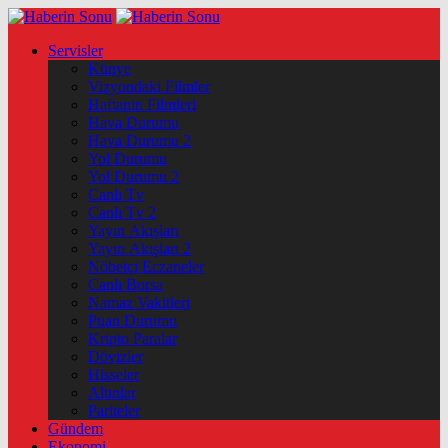
Servisler
Künye
Vizyondaki Filmler
Haftanin Filmleri
Hava Durumu
Hava Durumu 2
Yol Durumu
Yol Durumu 2
Canlı Tv
Canlı Tv 2
Yayın Akışları
Yayın Akışları 2
Nöbetçi Eczaneler
Canlı Borsa
Namaz Vakitleri
Puan Durumu
Kripto Paralar
Dövizler
Hisseler
Altınlar
Pariteler
Gündem
Ekonomi