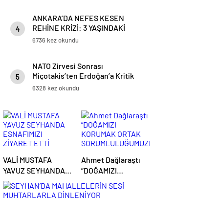
ANKARA’DA NEFES KESEN
REHİNE KRİZİ: 3 YAŞINDAKİ
4
ÇOCUK KURTARILDI
6736 kez okundu
NATO Zirvesi Sonrası
Miçotakis’ten Erdoğan’a Kritik
5
Mesajlar
6328 kez okundu
VALİ MUSTAFA
Ahmet Dağlaraştı
YAVUZ SEYHANDA
”DOĞAMIZI
ESNAFIMIZI
KORUMAK ORTAK
ZİYARET ETTİ
SORUMLULUĞUMUZDUR”