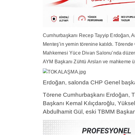
Cumhurbaşkanı Recep Tayyip Erdoğan, A
Menteş’in yemin törenine katıldı. Törende
Mahkemesi Yüce Divan Salonu’nda düzenl
AYM Başkanı Zühtü Arslan ve mahkeme üy
Erdoğan, salonda CHP Genel başkanı
Törene Cumhurbaşkanı Erdoğan, 
Başkanı Kemal Kılıçdaroğlu, Yüksek
Abdulhamit Gül, eski TBMM Başkanı B