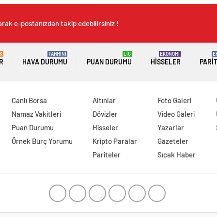
rak e-postanızdan takip edebilirsiniz !
K
TAHMİNİ
LİG
EKONOMİ
E
R
HAVA DURUMU
PUAN DURUMU
HISSELER
PARI
Canlı Borsa
Altınlar
Foto Galeri
Namaz Vakitleri
Dövizler
Video Galeri
Puan Durumu
Hisseler
Yazarlar
Örnek Burç Yorumu
Kripto Paralar
Gazeteler
Pariteler
Sıcak Haber