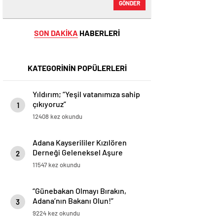
GÖNDER
SON DAKİKA
HABERLERİ
KATEGORİNİN POPÜLERLERİ
Yıldırım; “Yeşil vatanımıza sahip
çıkıyoruz”
1
12408 kez okundu
Adana Kayserililer Kızılören
Derneği Geleneksel Aşure
2
Etkinliği
11547 kez okundu
“Günebakan Olmayı Bırakın,
Adana’nın Bakanı Olun!”
3
9224 kez okundu