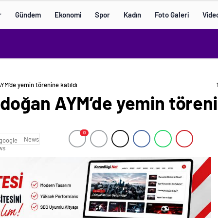
r
Gündem
Ekonomi
Spor
Kadın
Foto Galeri
Vide
M’de yemin törenine katıldı
oğan AYM’de yemin törenin
0
News