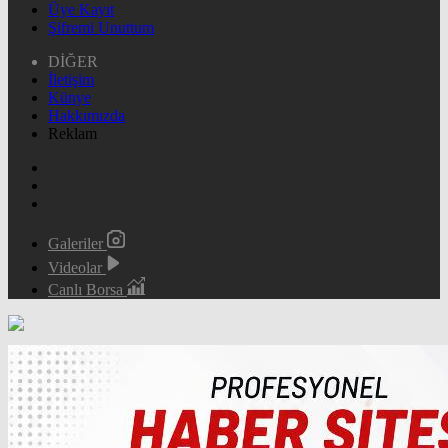
Üye Kayıt
Şifremi Unuttum
DİĞER
İletişim
Künye
Hakkımızda
Reklam
Galeriler
Videolar
Canlı Borsa