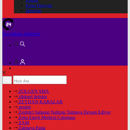
Hukuk
Kitap Dünyası
Mesajlar
Son dakika
haberleri
ZOLGEN SMA
zihinsel iletişim
ZEYDAN KARALAR
zerafet
Zenbilci Sahanın Nabzını Tutmaya Devam Ediyor
Zeka Enerji Merkezi Çalışması
ZAM
Zabıtaya Pasta