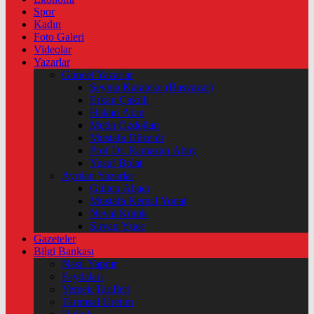
Spor
Kadın
Foto Galeri
Videolar
Yazarlar
Güncel Yazarlar
Şeyma Karateke (Başyazar)
Erkan Çakıllı
Hakan Akın
Metin Özdoğan
Mustafa Düzenli
Prof Dr. Ramazan Abay
Yusuf Bolat
Ayrılan Yazarlar
Gülten Abacı
Mustafa Kemal Yonat
Neval Kütük
Şirvan Yüce
Gazeteler
Bilgi Bankası
Nasıl Yapılır
Faydaları
Yemek Tarifleri
Tarımsal Üretim