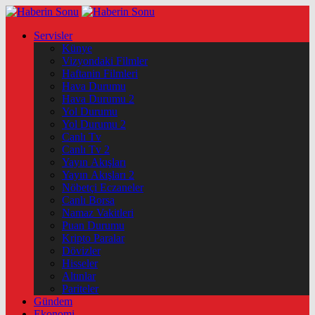
Servisler
Künye
Vizyondaki Filmler
Haftanin Filmleri
Hava Durumu
Hava Durumu 2
Yol Durumu
Yol Durumu 2
Canlı Tv
Canlı Tv 2
Yayın Akışları
Yayın Akışları 2
Nöbetçi Eczaneler
Canlı Borsa
Namaz Vakitleri
Puan Durumu
Kripto Paralar
Dövizler
Hisseler
Altınlar
Pariteler
Gündem
Ekonomi