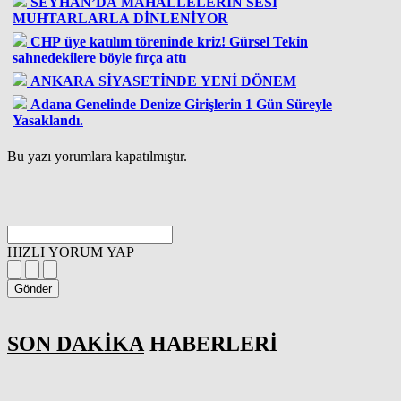
SEYHAN’DA MAHALLELERİN SESİ
MUHTARLARLA DİNLENİYOR
CHP üye katılım töreninde kriz! Gürsel Tekin
sahnedekilere böyle fırça attı
ANKARA SİYASETİNDE YENİ DÖNEM
Adana Genelinde Denize Girişlerin 1 Gün Süreyle
Yasaklandı.
Bu yazı yorumlara kapatılmıştır.
HIZLI YORUM YAP
Gönder
SON DAKİKA
HABERLERİ