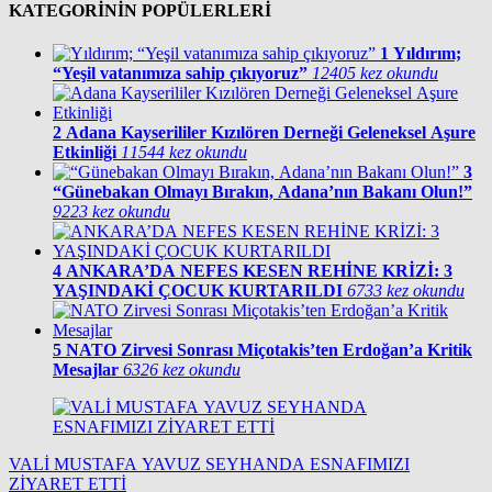
KATEGORİNİN POPÜLERLERİ
1
Yıldırım;
“Yeşil vatanımıza sahip çıkıyoruz”
12405 kez okundu
2
Adana Kayserililer Kızılören Derneği Geleneksel Aşure
Etkinliği
11544 kez okundu
3
“Günebakan Olmayı Bırakın, Adana’nın Bakanı Olun!”
9223 kez okundu
4
ANKARA’DA NEFES KESEN REHİNE KRİZİ: 3
YAŞINDAKİ ÇOCUK KURTARILDI
6733 kez okundu
5
NATO Zirvesi Sonrası Miçotakis’ten Erdoğan’a Kritik
Mesajlar
6326 kez okundu
VALİ MUSTAFA YAVUZ SEYHANDA ESNAFIMIZI
ZİYARET ETTİ