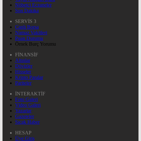
Nöbetçi Eczaneler
Son Dakika
SERVİS 3
Canlı Borsa
Namaz Vakitleri
Puan Durumu
Örnek Burç Yorumu
FİNANSİF
Altınlar
Dövizler
Hisseler
Kripto Paralar
Pariteler
İNTERAKTİF
Foto Galeri
Video Galeri
Yazarlar
Gazeteler
Sıcak Haber
HESAP
Üye Giriş