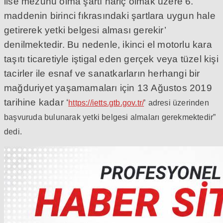
lise mezunu olma şartı hariç olmak üzere 6.
maddenin birinci fıkrasındaki şartlara uygun hale
getirerek yetki belgesi alması gerekir’
denilmektedir. Bu nedenle, ikinci el motorlu kara
taşıtı ticaretiyle iştigal eden gerçek veya tüzel kişi
tacirler ile esnaf ve sanatkarların herhangi bir
mağduriyet yaşamamaları için 13 Ağustos 2019
tarihine kadar ‘
https://ietts.gtb.gov.tr/
’ adresi üzerinden
başvuruda bulunarak yetki belgesi almaları gerekmektedir”
dedi.