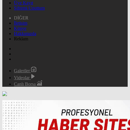
Üye Kayıt
Şifremi Unuttum
DİĞER
İletişim
Künye
Hakkımızda
Reklam
Galeriler
Videolar
Canlı Borsa