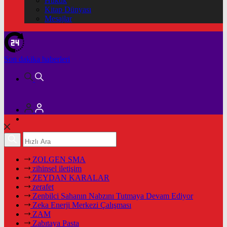
Hukuk
Kitap Dünyası
Mesajlar
Son dakika
haberleri
ZOLGEN SMA
zihinsel iletişim
ZEYDAN KARALAR
zerafet
Zenbilci Sahanın Nabzını Tutmaya Devam Ediyor
Zeka Enerji Merkezi Çalışması
ZAM
Zabıtaya Pasta