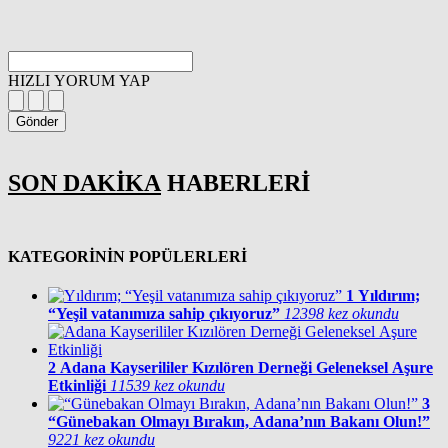
HIZLI YORUM YAP
Gönder
SON DAKİKA
HABERLERİ
KATEGORİNİN POPÜLERLERİ
1
Yıldırım;
“Yeşil vatanımıza sahip çıkıyoruz”
12398 kez okundu
2
Adana Kayserililer Kızılören Derneği Geleneksel Aşure
Etkinliği
11539 kez okundu
3
“Günebakan Olmayı Bırakın, Adana’nın Bakanı Olun!”
9221 kez okundu