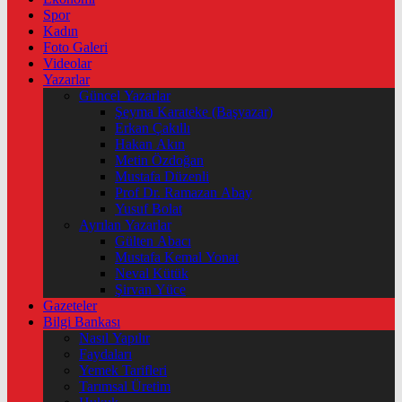
Spor
Kadın
Foto Galeri
Videolar
Yazarlar
Güncel Yazarlar
Şeyma Karateke (Başyazar)
Erkan Çakıllı
Hakan Akın
Metin Özdoğan
Mustafa Düzenli
Prof Dr. Ramazan Abay
Yusuf Bolat
Ayrılan Yazarlar
Gülten Abacı
Mustafa Kemal Yonat
Neval Kütük
Şirvan Yüce
Gazeteler
Bilgi Bankası
Nasıl Yapılır
Faydaları
Yemek Tarifleri
Tarımsal Üretim