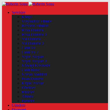
Servisler
Künye
Vizyondaki Filmler
Haftanin Filmleri
Hava Durumu
Hava Durumu 2
Yol Durumu
Yol Durumu 2
Canlı Tv
Canlı Tv 2
Yayın Akışları
Yayın Akışları 2
Nöbetçi Eczaneler
Canlı Borsa
Namaz Vakitleri
Puan Durumu
Kripto Paralar
Dövizler
Hisseler
Altınlar
Pariteler
Gündem
Ekonomi