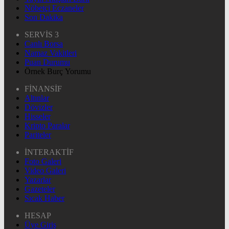
Nöbetçi Eczaneler
Son Dakika
SERVİS 3
Canlı Borsa
Namaz Vakitleri
Puan Durumu
Örnek Burç Yorumu
FİNANSİF
Altınlar
Dövizler
Hisseler
Kripto Paralar
Pariteler
İNTERAKTİF
Foto Galeri
Video Galeri
Yazarlar
Gazeteler
Sıcak Haber
HESAP
Üye Giriş