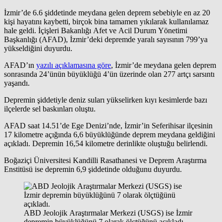
İzmir’de 6.6 şiddetinde meydana gelen deprem sebebiyle en az 20
kişi hayatını kaybetti, birçok bina tamamen yıkılarak kullanılamaz
hale geldi. İçişleri Bakanlığı Afet ve Acil Durum Yönetimi
Başkanlığı (AFAD), İzmir’deki depremde yaralı sayısının 799’ya
yükseldiğini duyurdu.
AFAD’ın
yazılı açıklamasına göre
, İzmir’de meydana gelen deprem
sonrasında 24’ünün büyüklüğü 4’ün üzerinde olan 277 artçı sarsıntı
yaşandı.
Depremin şiddetiyle deniz suları yükselirken kıyı kesimlerde bazı
ilçelerde sel baskınları oluştu.
AFAD saat 14.51’de Ege Denizi’nde, İzmir’in Seferihisar ilçesinin
17 kilometre açığında 6,6 büyüklüğünde deprem meydana geldiğini
açıkladı. Depremin 16,54 kilometre derinlikte oluştuğu belirlendi.
Boğaziçi Üniversitesi Kandilli Rasathanesi ve Deprem Araştırma
Enstitüsü ise depremin 6,9 şiddetinde olduğunu duyurdu.
ABD Jeolojik Araştırmalar Merkezi (USGS) ise İzmir
depremin büyüklüğünü 7 olarak ölçtüğünü açıkladı.