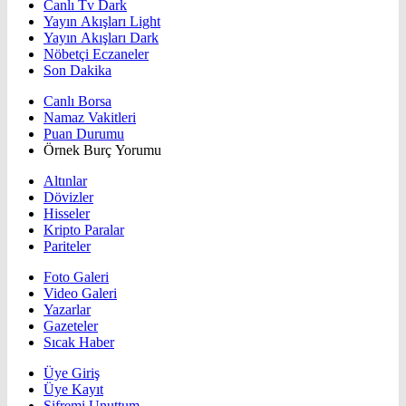
Canlı Tv Dark
Yayın Akışları Light
Yayın Akışları Dark
Nöbetçi Eczaneler
Son Dakika
Canlı Borsa
Namaz Vakitleri
Puan Durumu
Örnek Burç Yorumu
Altınlar
Dövizler
Hisseler
Kripto Paralar
Pariteler
Foto Galeri
Video Galeri
Yazarlar
Gazeteler
Sıcak Haber
Üye Giriş
Üye Kayıt
Şifremi Unuttum