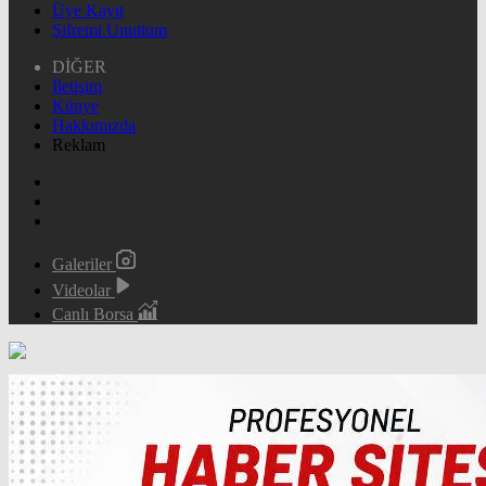
Üye Kayıt
Şifremi Unuttum
DİĞER
İletişim
Künye
Hakkımızda
Reklam
Galeriler
Videolar
Canlı Borsa