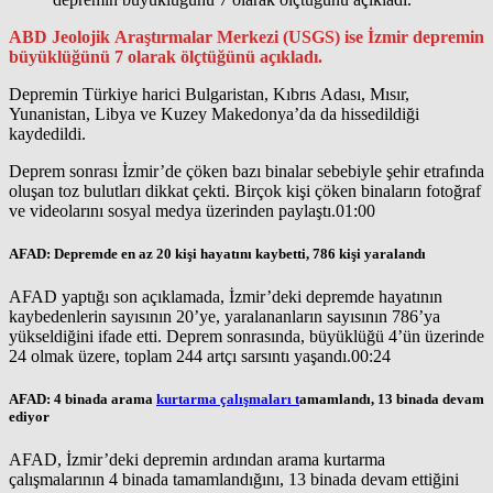
ABD Jeolojik Araştırmalar Merkezi (USGS) ise İzmir depremin
büyüklüğünü 7 olarak ölçtüğünü açıkladı.
Depremin Türkiye harici Bulgaristan, Kıbrıs Adası, Mısır,
Yunanistan, Libya ve Kuzey Makedonya’da da hissedildiği
kaydedildi.
Deprem sonrası İzmir’de çöken bazı binalar sebebiyle şehir etrafında
oluşan toz bulutları dikkat çekti. Birçok kişi çöken binaların fotoğraf
ve videolarını sosyal medya üzerinden paylaştı.01:00
AFAD: Depremde en az 20 kişi hayatını kaybetti, 786 kişi yaralandı
AFAD yaptığı son açıklamada, İzmir’deki depremde hayatının
kaybedenlerin sayısının 20’ye, yaralananların sayısının 786’ya
yükseldiğini ifade etti. Deprem sonrasında, büyüklüğü 4’ün üzerinde
24 olmak üzere, toplam 244 artçı sarsıntı yaşandı.00:24
AFAD: 4 binada arama
kurtarma çalışmaları t
amamlandı, 13 binada devam
ediyor
AFAD, İzmir’deki depremin ardından arama kurtarma
çalışmalarının 4 binada tamamlandığını, 13 binada devam ettiğini