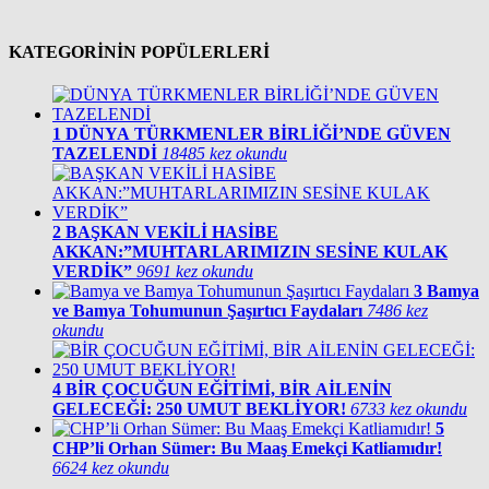
KATEGORİNİN POPÜLERLERİ
1
DÜNYA TÜRKMENLER BİRLİĞİ’NDE GÜVEN
TAZELENDİ
18485 kez okundu
2
BAŞKAN VEKİLİ HASİBE
AKKAN:”MUHTARLARIMIZIN SESİNE KULAK
VERDİK”
9691 kez okundu
3
Bamya
ve Bamya Tohumunun Şaşırtıcı Faydaları
7486 kez
okundu
4
BİR ÇOCUĞUN EĞİTİMİ, BİR AİLENİN
GELECEĞİ: 250 UMUT BEKLİYOR!
6733 kez okundu
5
CHP’li Orhan Sümer: Bu Maaş Emekçi Katliamıdır!
6624 kez okundu