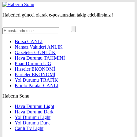
Haberleri güncel olarak e-postanızdan takip edebilirsiniz !
Borsa
CANLI
Namaz Vakitleri
ANLIK
Gazeteler
GÜNLÜK
Hava Durumu
TAHMİNİ
Puan Durumu
LİG
Hisseler
EKONOMİ
Pariteler
EKONOMİ
Yol Durumu
TRAFİK
Kripto Paralar
CANLI
Haberin Sonu
Hava Durumu Light
Hava Durumu Dark
Yol Durumu Light
Yol Durumu Dark
Canlı Tv Light