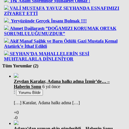
Tek Adam Sisteminde Muhalefet Olmaz !
VALİ MUSTAFA YAVUZ SEYHANDA ESNAFIMIZI
ZİYARET ETTİ
Yeryüzünde Gerçek İnsanı Bulmak !!!!
Ahmet Dağlaraştı ”DOĞAMIZI KORUMAK ORTAK
SORUMLULUĞUMUZDUR”
Akif Manaf Sağlık ve Barış Ödülü Gazi Mustafa Kemal
Atatürk’e İthaf Edildi
SEYHAN’DA MAHALLELERİN SESİ
MUHTARLARLA DİNLENİYOR
Tüm Yorumlar (2)
Zeydan Karalar, Adana halkı adına İzmir’de… –
Haberin Sonu
6 yıl önce
Yorumu Bildir
[…] Karalar, Adana halkı adına […]
+0
-0
Adana’dan uzman ekip gönderildi – Haberin Sonu