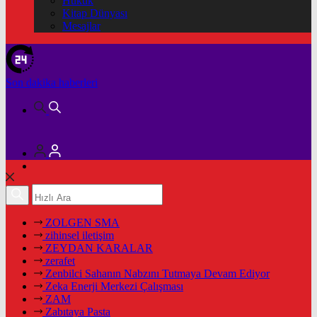
Hukuk
Kitap Dünyası
Mesajlar
Son dakika
haberleri
ZOLGEN SMA
zihinsel iletişim
ZEYDAN KARALAR
zerafet
Zenbilci Sahanın Nabzını Tutmaya Devam Ediyor
Zeka Enerji Merkezi Çalışması
ZAM
Zabıtaya Pasta