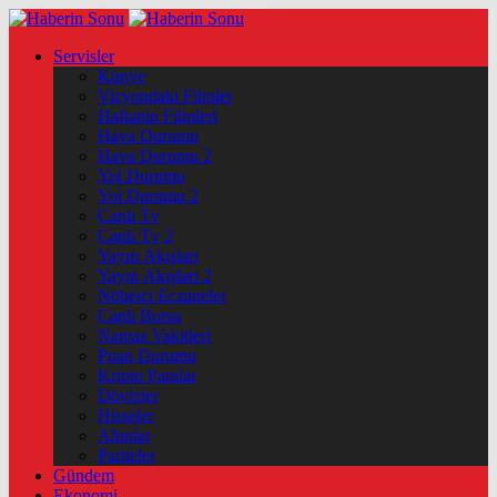
Servisler
Künye
Vizyondaki Filmler
Haftanin Filmleri
Hava Durumu
Hava Durumu 2
Yol Durumu
Yol Durumu 2
Canlı Tv
Canlı Tv 2
Yayın Akışları
Yayın Akışları 2
Nöbetçi Eczaneler
Canlı Borsa
Namaz Vakitleri
Puan Durumu
Kripto Paralar
Dövizler
Hisseler
Altınlar
Pariteler
Gündem
Ekonomi