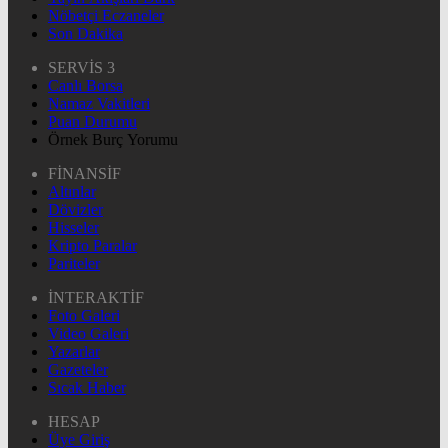
Nöbetçi Eczaneler
Son Dakika
SERVİS 3
Canlı Borsa
Namaz Vakitleri
Puan Durumu
Örnek Burç Yorumu
FİNANSİF
Altınlar
Dövizler
Hisseler
Kripto Paralar
Pariteler
İNTERAKTİF
Foto Galeri
Video Galeri
Yazarlar
Gazeteler
Sıcak Haber
HESAP
Üye Giriş