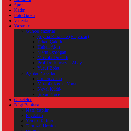
Spor
Kadın
Foto Galeri
Videolar
Yazarlar
Güncel Yazarlar
Şeyma Karateke (Başyazar)
Erkan Çakıllı
Hakan Akın
Metin Özdoğan
Mustafa Düzenli
Prof Dr. Ramazan Abay
Yusuf Bolat
Ayrılan Yazarlar
Gülten Abacı
Mustafa Kemal Yonat
Neval Kütük
Şirvan Yüce
Gazeteler
Bilgi Bankası
Nasıl Yapılır
Faydaları
Yemek Tarifleri
Tarımsal Üretim