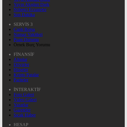
Yayın Akışları Dark
Nöbetçi Eczaneler
Son Dakika
SERVİS 3
Canlı Borsa
Namaz Vakitleri
Puan Durumu
Örnek Burç Yorumu
FİNANSİF
Altınlar
Dövizler
Hisseler
Kripto Paralar
Pariteler
İNTERAKTİF
Foto Galeri
Video Galeri
Yazarlar
Gazeteler
Sıcak Haber
HESAP