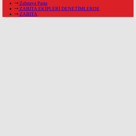
Zabıtaya Pasta
ZABITA EKİPLERİ DENETİMLERDE
ZABITA