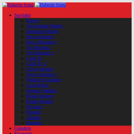
Servisler
Künye
Vizyondaki Filmler
Haftanin Filmleri
Hava Durumu
Hava Durumu 2
Yol Durumu
Yol Durumu 2
Canlı Tv
Canlı Tv 2
Yayın Akışları
Yayın Akışları 2
Nöbetçi Eczaneler
Canlı Borsa
Namaz Vakitleri
Puan Durumu
Kripto Paralar
Dövizler
Hisseler
Altınlar
Pariteler
Gündem
Ekonomi