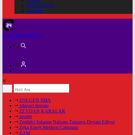
Hukuk
Kitap Dünyası
Mesajlar
Son dakika
haberleri
ZOLGEN SMA
zihinsel iletişim
ZEYDAN KARALAR
zerafet
Zenbilci Sahanın Nabzını Tutmaya Devam Ediyor
Zeka Enerji Merkezi Çalışması
ZAM