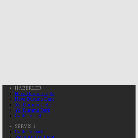
HABERLER
Hava Durumu Light
Hava Durumu Dark
Yol Durumu Light
Yol Durumu Dark
Canlı Tv Light
SERVİS 1
Canlı Tv Dark
Yayın Akışları Light