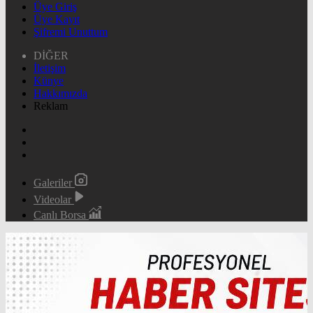
Üye Giriş
Üye Kayıt
Şifremi Unuttum
DİĞER
İletişim
Künye
Hakkımızda
Reklam
Galeriler
Videolar
Canlı Borsa