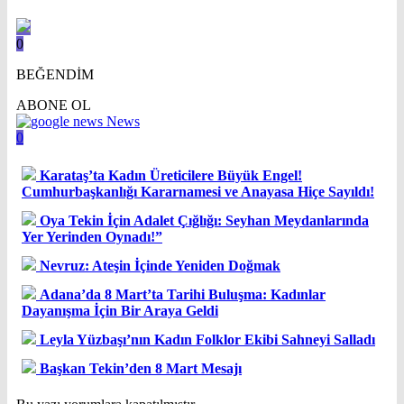
0
BEĞENDİM
ABONE OL
News
0
Karataş’ta Kadın Üreticilere Büyük Engel!
Cumhurbaşkanlığı Kararnamesi ve Anayasa Hiçe Sayıldı!
Oya Tekin İçin Adalet Çığlığı: Seyhan Meydanlarında
Yer Yerinden Oynadı!”
Nevruz: Ateşin İçinde Yeniden Doğmak
Adana’da 8 Mart’ta Tarihi Buluşma: Kadınlar
Dayanışma İçin Bir Araya Geldi
Leyla Yüzbaşı’nın Kadın Folklor Ekibi Sahneyi Salladı
Başkan Tekin’den 8 Mart Mesajı