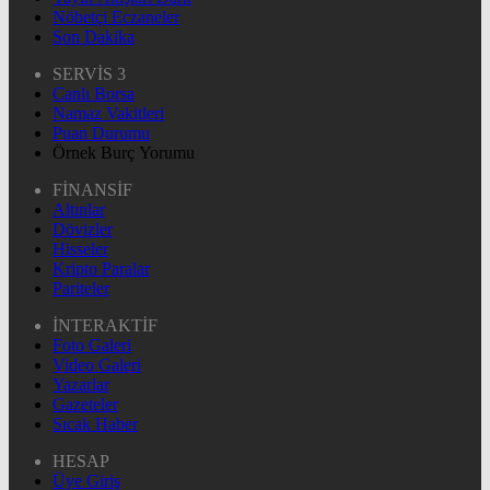
Nöbetçi Eczaneler
Son Dakika
SERVİS 3
Canlı Borsa
Namaz Vakitleri
Puan Durumu
Örnek Burç Yorumu
FİNANSİF
Altınlar
Dövizler
Hisseler
Kripto Paralar
Pariteler
İNTERAKTİF
Foto Galeri
Video Galeri
Yazarlar
Gazeteler
Sıcak Haber
HESAP
Üye Giriş