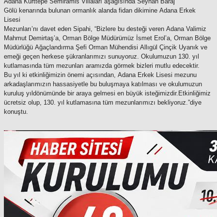
Adana Kurttepe Semiramis Villaları aşağısında Seyhan Baraj
Gölü kenarında bulunan ormanlık alanda fidan dikimine Adana Erkek
Lisesi
Mezunları’nı davet eden Sipahi, “Bizlere bu desteği veren Adana Valimiz
Mahmut Demirtaş’a, Orman Bölge Müdürümüz İsmet Erol’a, Orman Bölge
Müdürlüğü Ağaçlandırma Şefi Orman Mühendisi Allıgül Çinçik Uyanık ve
emeği geçen herkese şükranlarımızı sunuyoruz. Okulumuzun 130. yıl
kutlamasında tüm mezunları aramızda görmek bizleri mutlu edecektir.
Bu yıl ki etkinliğimizin önemi açısından, Adana Erkek Lisesi mezunu
arkadaşlarımızın hassasiyetle bu buluşmaya katılması ve okulumuzun
kuruluş yıldönümünde bir araya gelmesi en büyük isteğimizdir.Etkinliğimiz
ücretsiz olup, 130. yıl kutlamasına tüm mezunlarımızı bekliyoruz.”diye
konuştu.