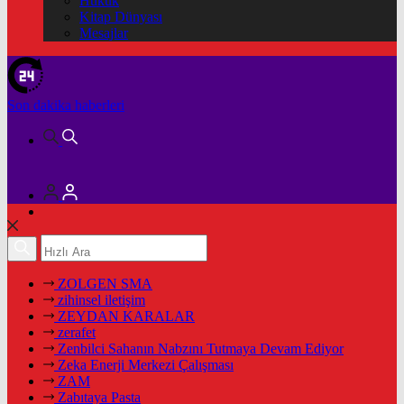
Hukuk
Kitap Dünyası
Mesajlar
Son dakika
haberleri
ZOLGEN SMA
zihinsel iletişim
ZEYDAN KARALAR
zerafet
Zenbilci Sahanın Nabzını Tutmaya Devam Ediyor
Zeka Enerji Merkezi Çalışması
ZAM
Zabıtaya Pasta