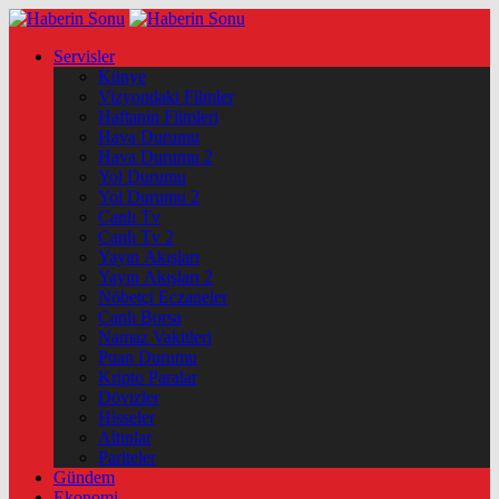
Servisler
Künye
Vizyondaki Filmler
Haftanin Filmleri
Hava Durumu
Hava Durumu 2
Yol Durumu
Yol Durumu 2
Canlı Tv
Canlı Tv 2
Yayın Akışları
Yayın Akışları 2
Nöbetçi Eczaneler
Canlı Borsa
Namaz Vakitleri
Puan Durumu
Kripto Paralar
Dövizler
Hisseler
Altınlar
Pariteler
Gündem
Ekonomi