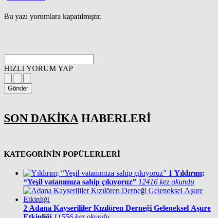
Bu yazı yorumlara kapatılmıştır.
HIZLI YORUM YAP
Gönder
SON DAKİKA
HABERLERİ
KATEGORİNİN POPÜLERLERİ
1
Yıldırım;
“Yeşil vatanımıza sahip çıkıyoruz”
12416 kez okundu
2
Adana Kayserililer Kızılören Derneği Geleneksel Aşure
Etkinliği
11556 kez okundu