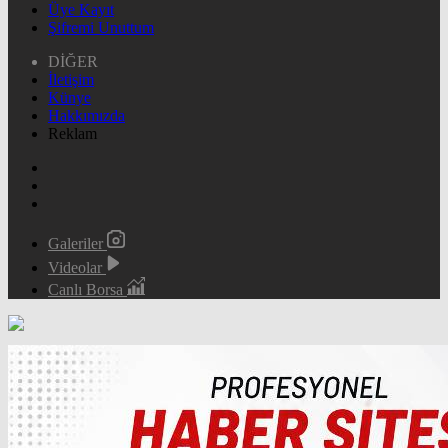
Üye Kayıt
Şifremi Unuttum
DİĞER
İletişim
Künye
Hakkımızda
Reklam
Galeriler
Videolar
Canlı Borsa