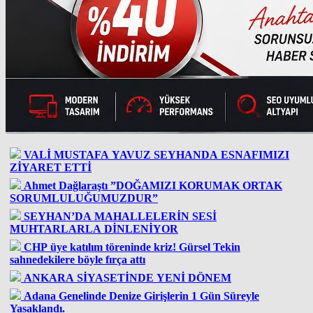
VALİ MUSTAFA YAVUZ SEYHANDA ESNAFIMIZI
ZİYARET ETTİ
Ahmet Dağlaraştı ”DOĞAMIZI KORUMAK ORTAK
SORUMLULUĞUMUZDUR”
SEYHAN’DA MAHALLELERİN SESİ
MUHTARLARLA DİNLENİYOR
CHP üye katılım töreninde kriz! Gürsel Tekin
sahnedekilere böyle fırça attı
ANKARA SİYASETİNDE YENİ DÖNEM
Adana Genelinde Denize Girişlerin 1 Gün Süreyle
Yasaklandı.