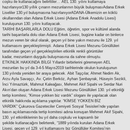
coşku ile kutlanacağını belirttiler… AEL 130. yılını kutlamaya
hazırlanıyor130 yıllık çınarın mezunlarının büyük buluşmasıAdana Erkek
Liseliler 130.yıl buluşmasına hazırlanıyorADANA-Ülkemizin en köklü
okullarından olan Adana Erkek Lisesi (Adana Erkek Anadolu Lisesi)
kuruluşunun 130. yılını kutlayacak.
TARİHİ BAŞARILARLA DOLU Eğitim, öğretim, spor ve kültürel alanda
tarihi başarılarla dolu olan Adana Erkek Lisesi, bugüne kadar on binlerce
mezun veren bir okul olarak, geçen yıl bine yakın mezunu ile 129. yıl
kutlamasını gerçekleştirmişti. Adana Erkek Lisesi Mezunu Gönüllüleri
tarafından geçen yıl gerçekleştirilen etkinlik renkli görüntüler
kadar, mezunların duygulu buluşmasına da sahne olmuştu.
ETKİNLİK HAKKINDA BİLGİ Yıllardır birbirlerini göremeyen AEL
mezunları bu yıl da 3-4-5 Mayıs2019 tarihlerinde okulun kuruluşunun
130.yılında yeniden bir araya gelecek. Abit Taşçılar, Ahmet Nedim Ak,
Arzu Ayla Savaşçı, Av. Çetin Berköz, Ayhan Şenbayrak, Hüseyin Sezikli,
İnci Yılmaztürk, Mahmut Kaleağası, Mehmet Akif Sipahi ve Serdar Nuri
Akın’dan oluşan Adana Erkek Lisesi Mezunu Gönüllüleri 130. yıl etkinliği
tertip komitesi, “Kimse yokken biz vardık” sloganı ile yapılacak olan
etkinlik hakkında açıklama yaptılar. “KİMSE YOKKEN BİZ
VARDIK” Çukurova Gazeteciler Cemiyeti Sosyal Tesisleri’nde yapılan
basın açıklamasında tertip komitesi adına konuşan Mehmet Akif Sipahi,
130. yıl etkinliklerinin bu yıl daha coşkulu ve kapsamlı bir
şekilde kutlanacağını belirterek, “1889 yılında kurulan Adana Erkek
Lisesi, geçen yıl 129. yıl kutlamasını biz Gönüllüler Komitesi’nin