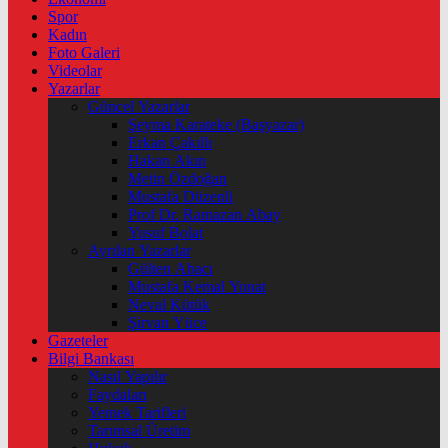
Spor
Kadın
Foto Galeri
Videolar
Yazarlar
Güncel Yazarlar
Şeyma Karateke (Başyazar)
Erkan Çakıllı
Hakan Akın
Metin Özdoğan
Mustafa Düzenli
Prof Dr. Ramazan Abay
Yusuf Bolat
Ayrılan Yazarlar
Gülten Abacı
Mustafa Kemal Yonat
Neval Kütük
Şirvan Yüce
Gazeteler
Bilgi Bankası
Nasıl Yapılır
Faydaları
Yemek Tarifleri
Tarımsal Üretim