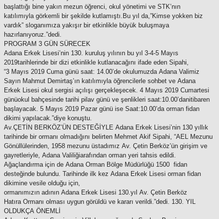
başlattığı bine yakın mezun öğrenci, okul yönetimi ve STK’nın
katılımıyla görkemli bir şekilde kutlamıştı.Bu yıl da,”Kimse yokken biz
vardık” sloganımıza yakışır bir etkinlikle büyük buluşmaya
hazırlanıyoruz.”dedi.
PROGRAM 3 GÜN SÜRECEK
Adana Erkek Lisesi’nin 130. kuruluş yılının bu yıl 3-4-5 Mayıs
2019tarihlerinde bir dizi etkinlikle kutlanacağını ifade eden Sipahi,
“3 Mayıs 2019 Cuma günü saat: 14.00’de okulumuzda Adana Valimiz
Sayın Mahmut Demirtaş’ın katılımıyla öğrencilerle sohbet ve Adana
Erkek Lisesi okul sergisi açılışı gerçekleşecek. 4 Mayıs 2019 Cumartesi
günüokul bahçesinde tarihi pilav günü ve şenlikleri saat:10.00’danitibaren
başlayacak. 5 Mayıs 2019 Pazar günü ise Saat:10.00’da orman fidan
dikimi yapılacak.”diye konuştu.
Av.ÇETİN BERKÖZ’ÜN DESTEĞİYLE Adana Erkek Lisesi’nin 130 yıllık
tarihinde bir ormanı olmadığını belirten Mehmet Akif Sipahi, “AEL Mezunu
Gönüllülerinden, 1958 mezunu üstadımız Av. Çetin Berköz’ün girişim ve
gayretleriyle, Adana Valiliğiarafından orman yeri tahsis edildi.
Ağaçlandırma için de Adana Orman Bölge Müdürlüğü 1500 fidan
desteğinde bulundu. Tarihinde ilk kez Adana Erkek Lisesi orman fidan
dikimine vesile olduğu için,
ormanımızın adının Adana Erkek Lisesi 130.yıl Av. Çetin Berköz
Hatıra Ormanı olması uygun görüldü ve kararı verildi.”dedi. 130. YIL
OLDUKÇA ÖNEMLİ