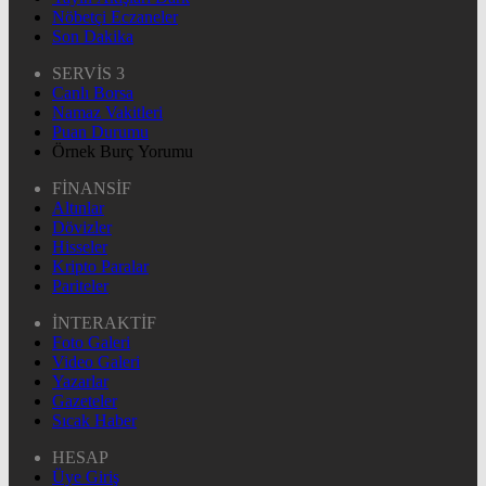
Nöbetçi Eczaneler
Son Dakika
SERVİS 3
Canlı Borsa
Namaz Vakitleri
Puan Durumu
Örnek Burç Yorumu
FİNANSİF
Altınlar
Dövizler
Hisseler
Kripto Paralar
Pariteler
İNTERAKTİF
Foto Galeri
Video Galeri
Yazarlar
Gazeteler
Sıcak Haber
HESAP
Üye Giriş