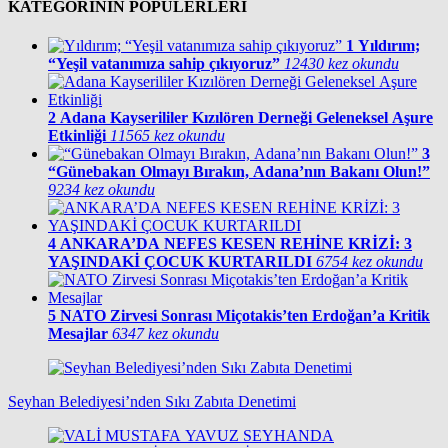
KATEGORİNİN POPÜLERLERİ
1
Yıldırım;
“Yeşil vatanımıza sahip çıkıyoruz”
12430 kez okundu
2
Adana Kayserililer Kızılören Derneği Geleneksel Aşure
Etkinliği
11565 kez okundu
3
“Günebakan Olmayı Bırakın, Adana’nın Bakanı Olun!”
9234 kez okundu
4
ANKARA’DA NEFES KESEN REHİNE KRİZİ: 3
YAŞINDAKİ ÇOCUK KURTARILDI
6754 kez okundu
5
NATO Zirvesi Sonrası Miçotakis’ten Erdoğan’a Kritik
Mesajlar
6347 kez okundu
Seyhan Belediyesi’nden Sıkı Zabıta Denetimi