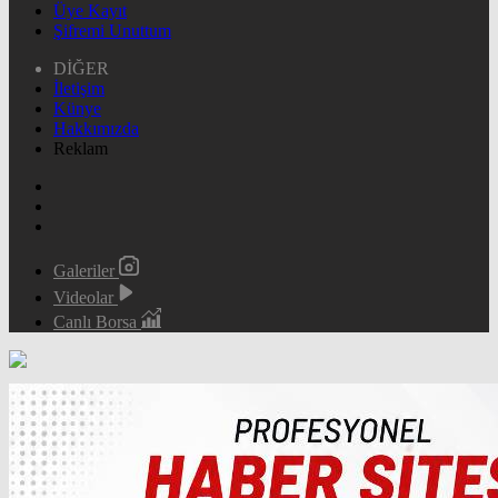
Üye Kayıt
Şifremi Unuttum
DİĞER
İletişim
Künye
Hakkımızda
Reklam
Galeriler
Videolar
Canlı Borsa