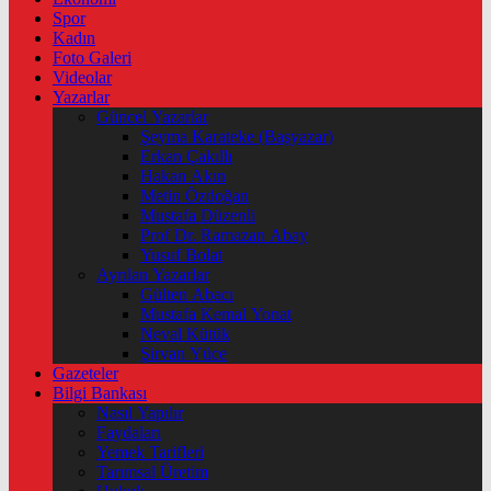
Spor
Kadın
Foto Galeri
Videolar
Yazarlar
Güncel Yazarlar
Şeyma Karateke (Başyazar)
Erkan Çakıllı
Hakan Akın
Metin Özdoğan
Mustafa Düzenli
Prof Dr. Ramazan Abay
Yusuf Bolat
Ayrılan Yazarlar
Gülten Abacı
Mustafa Kemal Yonat
Neval Kütük
Şirvan Yüce
Gazeteler
Bilgi Bankası
Nasıl Yapılır
Faydaları
Yemek Tarifleri
Tarımsal Üretim