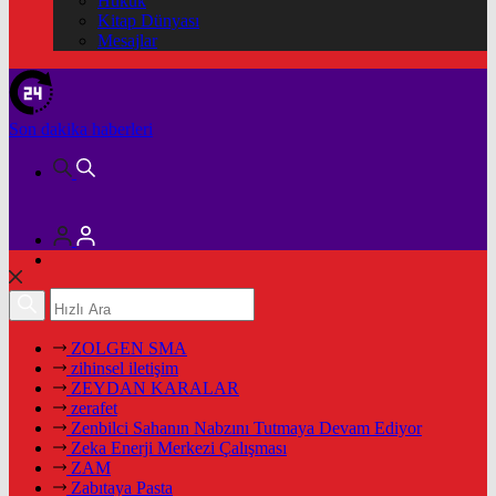
Hukuk
Kitap Dünyası
Mesajlar
Son dakika
haberleri
ZOLGEN SMA
zihinsel iletişim
ZEYDAN KARALAR
zerafet
Zenbilci Sahanın Nabzını Tutmaya Devam Ediyor
Zeka Enerji Merkezi Çalışması
ZAM
Zabıtaya Pasta