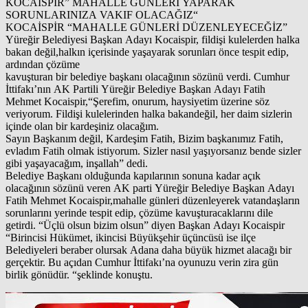
KOCAİSPİR” MAHALLE GÜNLERİ YAPARAK
SORUNLARINIZA VAKIF OLACAĞIZ“
KOCAİSPİR “MAHALLE GÜNLERİ DÜZENLEYECEĞİZ”
Yüreğir Belediyesi Başkan Adayı Kocaispir, fildişi kulelerden halka
bakan değil,halkın içerisinde yaşayarak sorunları önce tespit edip,
ardından çözüme
kavuşturan bir belediye başkanı olacağının sözünü verdi. Cumhur
İttifakı’nın AK Partili Yüreğir Belediye Başkan Adayı Fatih
Mehmet Kocaispir,“Şerefim, onurum, haysiyetim üzerine söz
veriyorum. Fildişi kulelerinden halka bakandeğil, her daim sizlerin
içinde olan bir kardeşiniz olacağım.
Sayın Başkanım değil, Kardeşim Fatih, Bizim başkanımız Fatih,
evladım Fatih olmak istiyorum. Sizler nasıl yaşıyorsanız bende sizler
gibi yaşayacağım, inşallah” dedi.
Belediye Başkanı olduğunda kapılarının sonuna kadar açık
olacağının sözünü veren AK parti Yüreğir Belediye Başkan Adayı
Fatih Mehmet Kocaispir,mahalle günleri düzenleyerek vatandaşların
sorunlarını yerinde tespit edip, çözüme kavuşturacaklarını dile
getirdi. “Üçlü olsun bizim olsun” diyen Başkan Adayı Kocaispir
“Birincisi Hükümet, ikincisi Büyükşehir üçüncüsü ise ilçe
Belediyeleri beraber olursak Adana daha büyük hizmet alacağı bir
gerçektir. Bu açıdan Cumhur İttifakı’na oyunuzu verin zira gün
birlik gönüdür. “şeklinde konuştu.