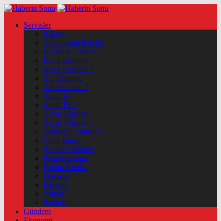
Servisler
Künye
Vizyondaki Filmler
Haftanin Filmleri
Hava Durumu
Hava Durumu 2
Yol Durumu
Yol Durumu 2
Canlı Tv
Canlı Tv 2
Yayın Akışları
Yayın Akışları 2
Nöbetçi Eczaneler
Canlı Borsa
Namaz Vakitleri
Puan Durumu
Kripto Paralar
Dövizler
Hisseler
Altınlar
Pariteler
Gündem
Ekonomi