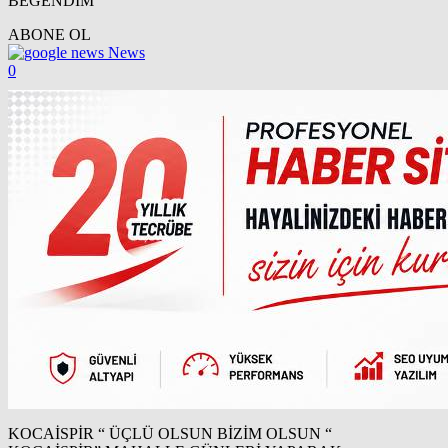
BEĞENDİM
ABONE OL
News
0
KOCAİSPİR “ ÜÇLÜ OLSUN BİZİM OLSUN “