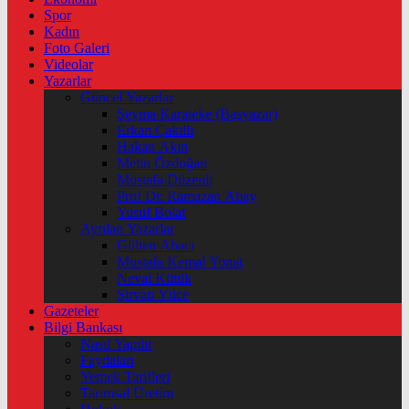
Spor
Kadın
Foto Galeri
Videolar
Yazarlar
Güncel Yazarlar
Şeyma Karateke (Başyazar)
Erkan Çakıllı
Hakan Akın
Metin Özdoğan
Mustafa Düzenli
Prof Dr. Ramazan Abay
Yusuf Bolat
Ayrılan Yazarlar
Gülten Abacı
Mustafa Kemal Yonat
Neval Kütük
Şirvan Yüce
Gazeteler
Bilgi Bankası
Nasıl Yapılır
Faydaları
Yemek Tarifleri
Tarımsal Üretim