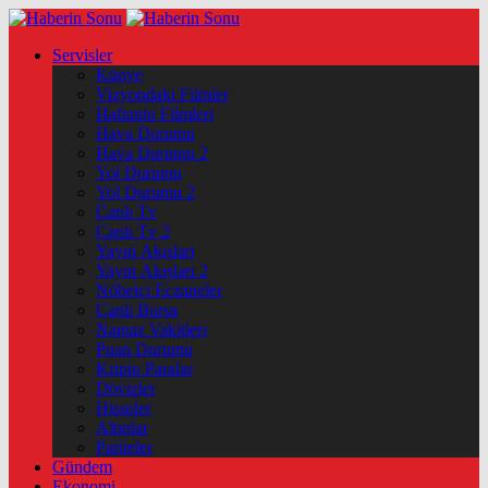
Servisler
Künye
Vizyondaki Filmler
Haftanin Filmleri
Hava Durumu
Hava Durumu 2
Yol Durumu
Yol Durumu 2
Canlı Tv
Canlı Tv 2
Yayın Akışları
Yayın Akışları 2
Nöbetçi Eczaneler
Canlı Borsa
Namaz Vakitleri
Puan Durumu
Kripto Paralar
Dövizler
Hisseler
Altınlar
Pariteler
Gündem
Ekonomi