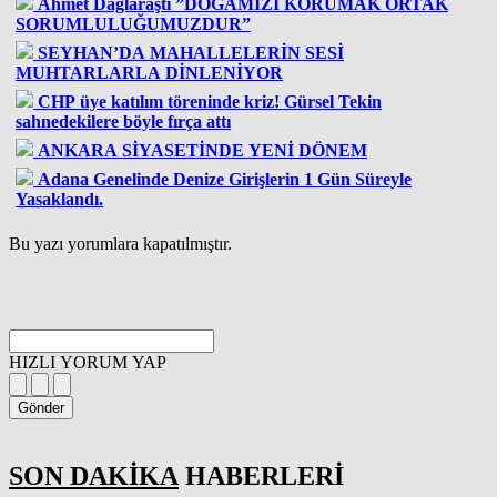
Ahmet Dağlaraştı ”DOĞAMIZI KORUMAK ORTAK
SORUMLULUĞUMUZDUR”
SEYHAN’DA MAHALLELERİN SESİ
MUHTARLARLA DİNLENİYOR
CHP üye katılım töreninde kriz! Gürsel Tekin
sahnedekilere böyle fırça attı
ANKARA SİYASETİNDE YENİ DÖNEM
Adana Genelinde Denize Girişlerin 1 Gün Süreyle
Yasaklandı.
Bu yazı yorumlara kapatılmıştır.
HIZLI YORUM YAP
Gönder
SON DAKİKA
HABERLERİ