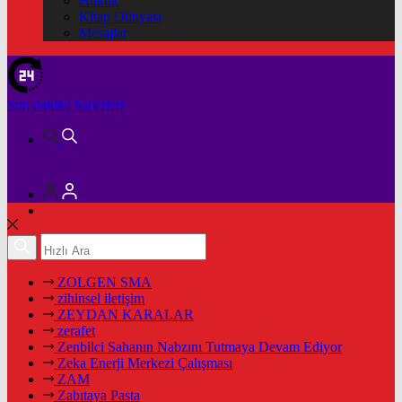
Hukuk
Kitap Dünyası
Mesajlar
Son dakika
haberleri
ZOLGEN SMA
zihinsel iletişim
ZEYDAN KARALAR
zerafet
Zenbilci Sahanın Nabzını Tutmaya Devam Ediyor
Zeka Enerji Merkezi Çalışması
ZAM
Zabıtaya Pasta