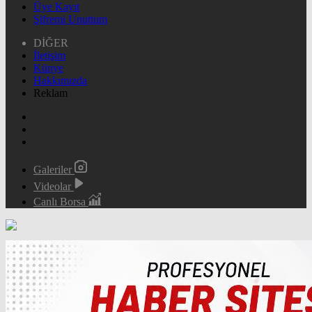
Üye Kayıt
Şifremi Unuttum
DİĞER
İletişim
Künye
Hakkımızda
Reklam
Galeriler
Videolar
Canlı Borsa