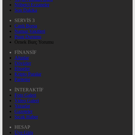
Nöbetçi Eczaneler
Son Dakika
SERVİS 3
Canlı Borsa
Namaz Vakitleri
Puan Durumu
Örnek Burç Yorumu
FİNANSİF
Altınlar
Dövizler
Hisseler
Kripto Paralar
Pariteler
İNTERAKTİF
Foto Galeri
Video Galeri
Yazarlar
Gazeteler
Sıcak Haber
HESAP
Üye Giriş