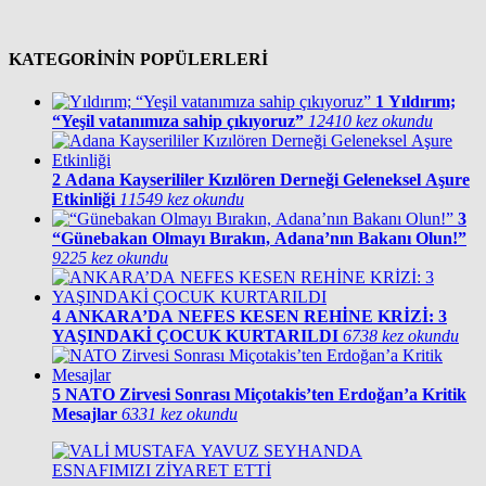
KATEGORİNİN POPÜLERLERİ
1
Yıldırım;
“Yeşil vatanımıza sahip çıkıyoruz”
12410 kez okundu
2
Adana Kayserililer Kızılören Derneği Geleneksel Aşure
Etkinliği
11549 kez okundu
3
“Günebakan Olmayı Bırakın, Adana’nın Bakanı Olun!”
9225 kez okundu
4
ANKARA’DA NEFES KESEN REHİNE KRİZİ: 3
YAŞINDAKİ ÇOCUK KURTARILDI
6738 kez okundu
5
NATO Zirvesi Sonrası Miçotakis’ten Erdoğan’a Kritik
Mesajlar
6331 kez okundu