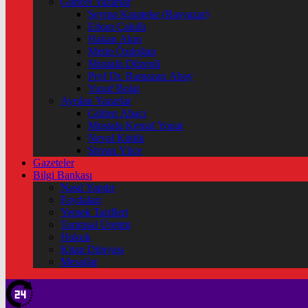
Güncel Yazarlar
Şeyma Karateke (Başyazar)
Erkan Çakıllı
Hakan Akın
Metin Özdoğan
Mustafa Düzenli
Prof Dr. Ramazan Abay
Yusuf Bolat
Ayrılan Yazarlar
Gülten Abacı
Mustafa Kemal Yonat
Neval Kütük
Şirvan Yüce
Gazeteler
Bilgi Bankası
Nasıl Yapılır
Faydaları
Yemek Tarifleri
Tarımsal Üretim
Hukuk
Kitap Dünyası
Mesajlar