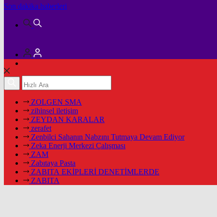
Son dakika
haberleri
ZOLGEN SMA
zihinsel iletişim
ZEYDAN KARALAR
zerafet
Zenbilci Sahanın Nabzını Tutmaya Devam Ediyor
Zeka Enerji Merkezi Çalışması
ZAM
Zabıtaya Pasta
ZABITA EKİPLERİ DENETİMLERDE
ZABITA