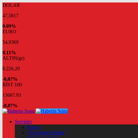
DOLAR
47,5817
0.09%
EURO
54,9369
0.11%
ALTIN(gr)
6.226,20
-0,07%
BİST 100
13687.93
-0,07%
Servisler
Künye
Vizyondaki Filmler