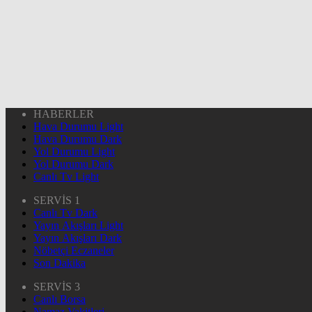
HABERLER
Hava Durumu Light
Hava Durumu Dark
Yol Durumu Light
Yol Durumu Dark
Canlı Tv Light
SERVİS 1
Canlı Tv Dark
Yayın Akışları Light
Yayın Akışları Dark
Nöbetçi Eczaneler
Son Dakika
SERVİS 3
Canlı Borsa
Namaz Vakitleri