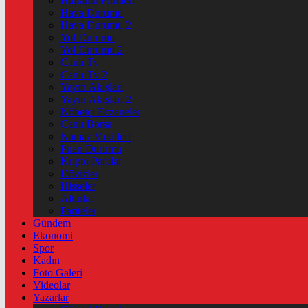
Haftanin Filmleri
Hava Durumu
Hava Durumu 2
Yol Durumu
Yol Durumu 2
Canlı Tv
Canlı Tv 2
Yayın Akışları
Yayın Akışları 2
Nöbetçi Eczaneler
Canlı Borsa
Namaz Vakitleri
Puan Durumu
Kripto Paralar
Dövizler
Hisseler
Altınlar
Pariteler
Gündem
Ekonomi
Spor
Kadın
Foto Galeri
Videolar
Yazarlar