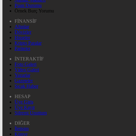
Puan Durumu
Örnek Burç Yorumu
FİNANSİF
Altınlar
Dövizler
Hisseler
Kripto Paralar
Pariteler
İNTERAKTİF
Foto Galeri
Video Galeri
Yazarlar
Gazeteler
Sıcak Haber
HESAP
Üye Giriş
Üye Kayıt
Şifremi Unuttum
DİĞER
İletişim
Künye