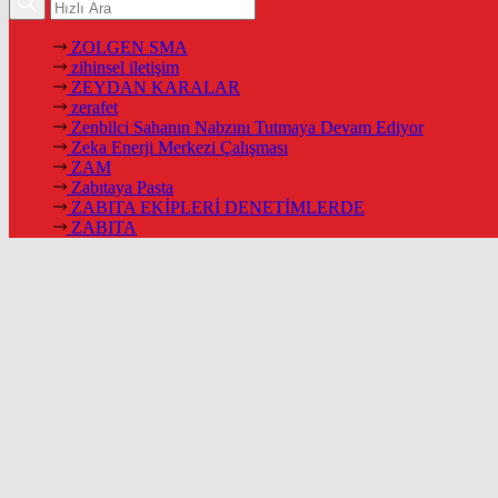
ZOLGEN SMA
zihinsel iletişim
ZEYDAN KARALAR
zerafet
Zenbilci Sahanın Nabzını Tutmaya Devam Ediyor
Zeka Enerji Merkezi Çalışması
ZAM
Zabıtaya Pasta
ZABITA EKİPLERİ DENETİMLERDE
ZABITA