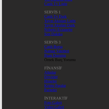
Canlı Tv Light
SERVİS 1
Canlı Tv Dark
Yayın Akışları Light
Yayın Akışları Dark
Nöbetçi Eczaneler
Son Dakika
SERVİS 3
Canlı Borsa
Namaz Vakitleri
Puan Durumu
Örnek Burç Yorumu
FİNANSİF
Altınlar
Dövizler
Hisseler
Kripto Paralar
Pariteler
İNTERAKTİF
Foto Galeri
Video Galeri