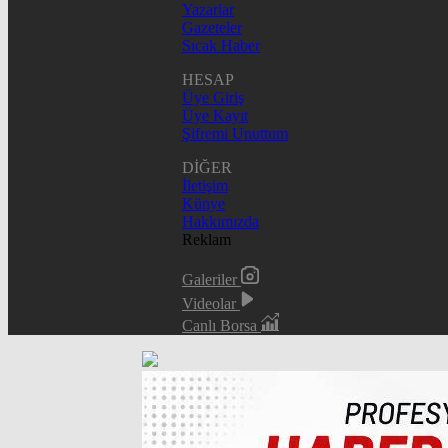
Yazarlar
Gazeteler
Sıcak Haber
HESAP
Üye Giriş
Üye Kayıt
Şifremi Unuttum
DİĞER
İletişim
Künye
Hakkımızda
Reklam
Galeriler
Videolar
Canlı Borsa