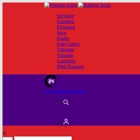
Servisler
Gündem
Ekonomi
Spor
Kadın
Foto Galeri
Videolar
Yazarlar
Gazeteler
Bilgi Bankası
Son dakika
haberleri