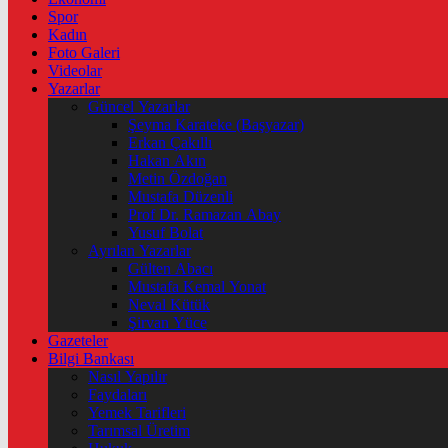
Spor
Kadın
Foto Galeri
Videolar
Yazarlar
Güncel Yazarlar
Şeyma Karateke (Başyazar)
Erkan Çakıllı
Hakan Akın
Metin Özdoğan
Mustafa Düzenli
Prof Dr. Ramazan Abay
Yusuf Bolat
Ayrılan Yazarlar
Gülten Abacı
Mustafa Kemal Yonat
Neval Kütük
Şirvan Yüce
Gazeteler
Bilgi Bankası
Nasıl Yapılır
Faydaları
Yemek Tarifleri
Tarımsal Üretim