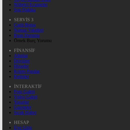
Nöbetçi Eczaneler
Son Dakika
SERVİS 3
Canlı Borsa
Namaz Vakitleri
Puan Durumu
Örnek Burç Yorumu
FİNANSİF
Altınlar
Dövizler
Hisseler
Kripto Paralar
Pariteler
İNTERAKTİF
Foto Galeri
Video Galeri
Yazarlar
Gazeteler
Sıcak Haber
HESAP
Üye Giriş