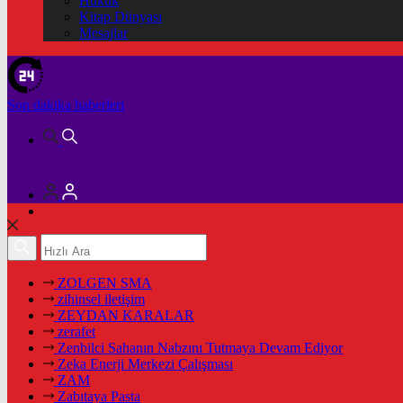
Hukuk
Kitap Dünyası
Mesajlar
Son dakika
haberleri
ZOLGEN SMA
zihinsel iletişim
ZEYDAN KARALAR
zerafet
Zenbilci Sahanın Nabzını Tutmaya Devam Ediyor
Zeka Enerji Merkezi Çalışması
ZAM
Zabıtaya Pasta