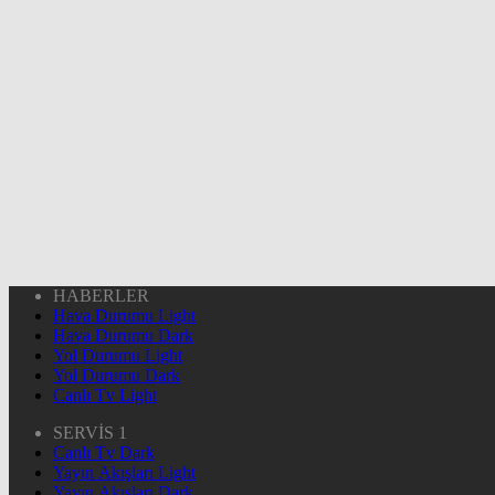
HABERLER
Hava Durumu Light
Hava Durumu Dark
Yol Durumu Light
Yol Durumu Dark
Canlı Tv Light
SERVİS 1
Canlı Tv Dark
Yayın Akışları Light
Yayın Akışları Dark