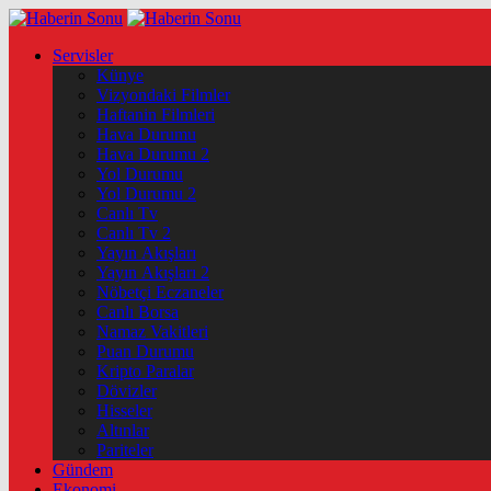
Servisler
Künye
Vizyondaki Filmler
Haftanin Filmleri
Hava Durumu
Hava Durumu 2
Yol Durumu
Yol Durumu 2
Canlı Tv
Canlı Tv 2
Yayın Akışları
Yayın Akışları 2
Nöbetçi Eczaneler
Canlı Borsa
Namaz Vakitleri
Puan Durumu
Kripto Paralar
Dövizler
Hisseler
Altınlar
Pariteler
Gündem
Ekonomi