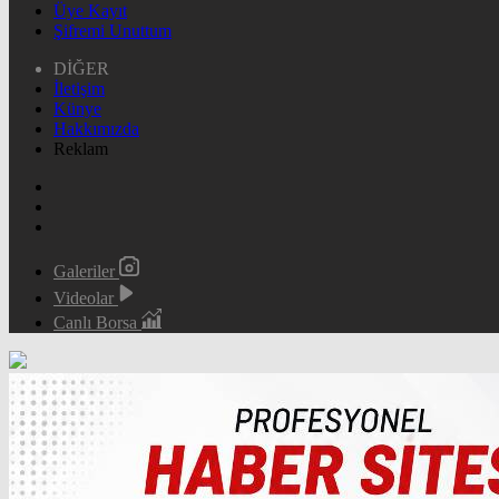
Üye Kayıt
Şifremi Unuttum
DİĞER
İletişim
Künye
Hakkımızda
Reklam
Galeriler
Videolar
Canlı Borsa