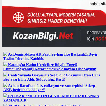
Av.Demierdüzen AK Parti Seyhan İlçe Başkanlığı Devir
Teslim Törenine Katıldık.
Karataş’ta Kadın Üreticilere Büyük Engel!
Cumhurbaşkanlığı Kararnamesi ve Anayasa Hiçe Sayıldı!
Canlı Yayında Gözyaşları Sel Oldu! Göksunlu Ozan Halis
Bey Sazı Eline Aldı, Stüdyo Buz Kesti!
Ayhan Barut’tan faiz, enflasyon ve zam tepkisi “Sebep
AKP, bedeli halk ödüyor”
BALKAR “MİLLETİN GÜNDEMİNE ODAKLANMA
ZAMANIDIR”