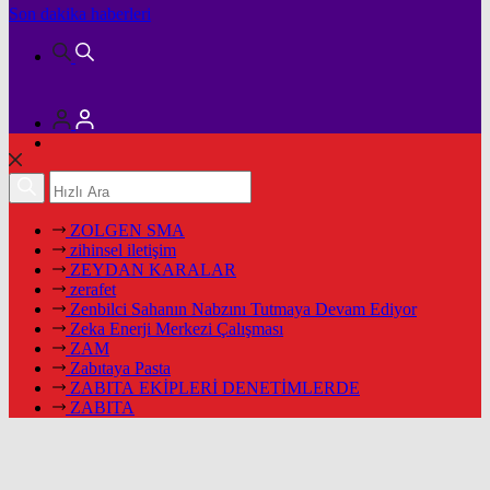
Son dakika
haberleri
ZOLGEN SMA
zihinsel iletişim
ZEYDAN KARALAR
zerafet
Zenbilci Sahanın Nabzını Tutmaya Devam Ediyor
Zeka Enerji Merkezi Çalışması
ZAM
Zabıtaya Pasta
ZABITA EKİPLERİ DENETİMLERDE
ZABITA