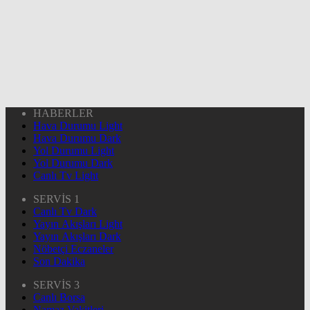
HABERLER
Hava Durumu Light
Hava Durumu Dark
Yol Durumu Light
Yol Durumu Dark
Canlı Tv Light
SERVİS 1
Canlı Tv Dark
Yayın Akışları Light
Yayın Akışları Dark
Nöbetçi Eczaneler
Son Dakika
SERVİS 3
Canlı Borsa
Namaz Vakitleri