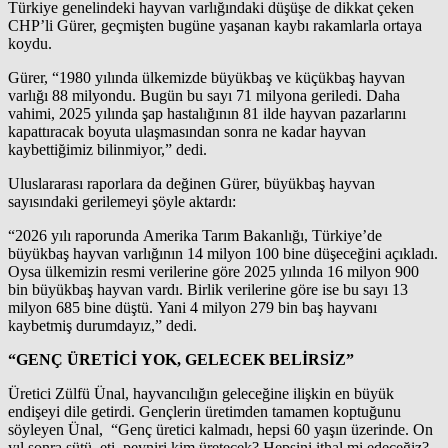
Türkiye genelindeki hayvan varlığındaki düşüşe de dikkat çeken
CHP’li Gürer, geçmişten bugüne yaşanan kaybı rakamlarla ortaya
koydu.
Gürer, “1980 yılında ülkemizde büyükbaş ve küçükbaş hayvan
varlığı 88 milyondu. Bugün bu sayı 71 milyona geriledi. Daha
vahimi, 2025 yılında şap hastalığının 81 ilde hayvan pazarlarını
kapattıracak boyuta ulaşmasından sonra ne kadar hayvan
kaybettiğimiz bilinmiyor,” dedi.
Uluslararası raporlara da değinen Gürer, büyükbaş hayvan
sayısındaki gerilemeyi şöyle aktardı:
“2026 yılı raporunda Amerika Tarım Bakanlığı, Türkiye’de
büyükbaş hayvan varlığının 14 milyon 100 bine düşeceğini açıkladı.
Oysa ülkemizin resmi verilerine göre 2025 yılında 16 milyon 900
bin büyükbaş hayvan vardı. Birlik verilerine göre ise bu sayı 13
milyon 685 bine düştü. Yani 4 milyon 279 bin baş hayvanı
kaybetmiş durumdayız,” dedi.
“GENÇ ÜRETİCİ YOK, GELECEK BELİRSİZ”
Üretici Zülfü Ünal, hayvancılığın geleceğine ilişkin en büyük
endişeyi dile getirdi. Gençlerin üretimden tamamen koptuğunu
söyleyen Ünal, “Genç üretici kalmadı, hepsi 60 yaşın üzerinde. On
yıl sonra sütü, eti, peyniri kim üretecek? Hepsini ithal mi edeceğiz?