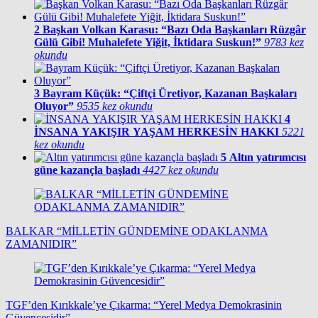
2
Başkan Volkan Karasu: “Bazı Oda Başkanları Rüzgâr
Gülü Gibi! Muhalefete Yiğit, İktidara Suskun!”
9783 kez
okundu
3
Bayram Küçük: “Çiftçi Üretiyor, Kazanan Başkaları
Oluyor”
9535 kez okundu
4
İNSANA YAKIŞIR YAŞAM HERKESİN HAKKI
5221
kez okundu
5
Altın yatırımcısı
güne kazançla başladı
4427 kez okundu
BALKAR “MİLLETİN GÜNDEMİNE ODAKLANMA
ZAMANIDIR”
TGF’den Kırıkkale’ye Çıkarma: “Yerel Medya Demokrasinin
Güvencesidir”