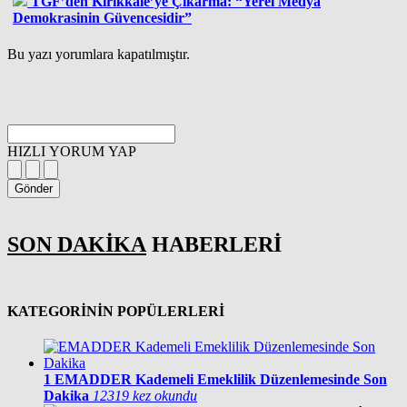
TGF’den Kırıkkale’ye Çıkarma: “Yerel Medya
Demokrasinin Güvencesidir”
Bu yazı yorumlara kapatılmıştır.
HIZLI YORUM YAP
Gönder
SON DAKİKA
HABERLERİ
KATEGORİNİN POPÜLERLERİ
1
EMADDER Kademeli Emeklilik Düzenlemesinde Son
Dakika
12319 kez okundu