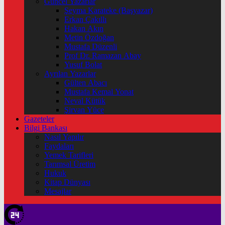
Güncel Yazarlar
Şeyma Karateke (Başyazar)
Erkan Çakıllı
Hakan Akın
Metin Özdoğan
Mustafa Düzenli
Prof Dr. Ramazan Abay
Yusuf Bolat
Ayrılan Yazarlar
Gülten Abacı
Mustafa Kemal Yonat
Neval Kütük
Şirvan Yüce
Gazeteler
Bilgi Bankası
Nasıl Yapılır
Faydaları
Yemek Tarifleri
Tarımsal Üretim
Hukuk
Kitap Dünyası
Mesajlar