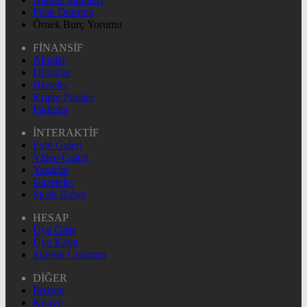
Puan Durumu
Örnek Burç Yorumu
FİNANSİF
Altınlar
Dövizler
Hisseler
Kripto Paralar
Pariteler
İNTERAKTİF
Foto Galeri
Video Galeri
Yazarlar
Gazeteler
Sıcak Haber
HESAP
Üye Giriş
Üye Kayıt
Şifremi Unuttum
DİĞER
İletişim
Künye