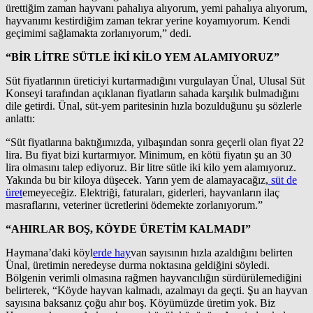
ürettiğim zaman hayvanı pahalıya alıyorum, yemi pahalıya alıyorum,
hayvanımı kestirdiğim zaman tekrar yerine koyamıyorum. Kendi
geçimimi sağlamakta zorlanıyorum,” dedi.
“BİR LİTRE SÜTLE İKİ KİLO YEM ALAMIYORUZ”
Süt fiyatlarının üreticiyi kurtarmadığını vurgulayan Ünal, Ulusal Süt
Konseyi tarafından açıklanan fiyatların sahada karşılık bulmadığını
dile getirdi. Ünal, süt-yem paritesinin hızla bozulduğunu şu sözlerle
anlattı:
“Süt fiyatlarına baktığımızda, yılbaşından sonra geçerli olan fiyat 22
lira. Bu fiyat bizi kurtarmıyor. Minimum, en kötü fiyatın şu an 30
lira olmasını talep ediyoruz. Bir litre sütle iki kilo yem alamıyoruz.
Yakında bu bir kiloya düşecek. Yarın yem de alamayacağız,
süt de
üret
emeyeceğiz. Elektriği, faturaları, giderleri, hayvanların ilaç
masraflarını, veteriner ücretlerini ödemekte zorlanıyorum.”
“AHIRLAR BOŞ, KÖYDE ÜRETİM KALMADI”
Haymana’daki köyl
erde hay
van sayısının hızla azaldığını belirten
Ünal, üretimin neredeyse durma noktasına geldiğini söyledi.
Bölgenin verimli olmasına rağmen hayvancılığın sürdürülemediğini
belirterek, “Köyde hayvan kalmadı, azalmayı da geçti. Şu an hayvan
sayısına baksanız çoğu ahır boş. Köyümüzde üretim yok. Biz