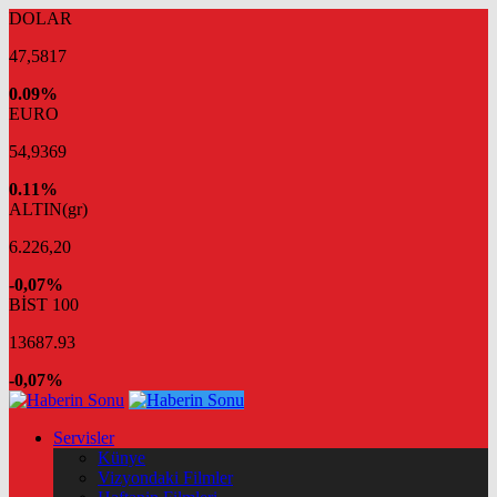
DOLAR
47,5817
0.09%
EURO
54,9369
0.11%
ALTIN(gr)
6.226,20
-0,07%
BİST 100
13687.93
-0,07%
Servisler
Künye
Vizyondaki Filmler