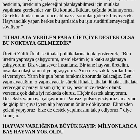
besicinin, üreticinin geleceğini planlayabilmesi için mutlaka
yapılması gerekenler var. Bu konuda iktidara çağrıda bulunuyoruz.
Gerekli adımlar bir an önce atılmazsa sorunlar giderek büyüyecek.
Hayvancılık yapan herkes bu şartlarda bu işin sürdürülemeyeceğini
söylüyor.”
“İTHALATA VERİLEN PARA ÇİFTÇİYE DESTEK OLSA
BU NOKTAYA GELMEZDİK”
Üretici Zülfü Ünal ise ithalat politikalarına tepki göstererek, “Ben
üretim yapmaya çalışıyorum, memleketim için katkı sağlamaya
çalışıyorum. Biz vatansever insanlarız. Bir tane hayvan üretelim,
insanlara ulaştıralım diye uğraşıyoruz. Ama ne yazık ki şartlar buna
el vermiyor. Yarın bir gün bunu bırakmak zorunda kalacağız. Ben
yapmayacağım, o yapmayacak; sürekli ithalat, ithalat, ithalat. İthalata
vereceğiniz parayı bizim çiftçimize, besicimize destek olarak
verseniz çok daha iyi noktada oluruz. Hiçbir destek almıyorum.
Desteksiz yapmaya çalışıyorum. Parasız, pulsuz geziyoruz ama yine
de gidip bir çuval yem alıp hayvanın önüne döküyoruz. Elimizden
geleni yapıyoruz, bize de destek yapılmasını talep ediyoruz,” diye
konuştu.
HAYVAN VARLIĞINDA BÜYÜK KAYIP: MİLYONLARCA
BAŞ HAYVAN YOK OLDU