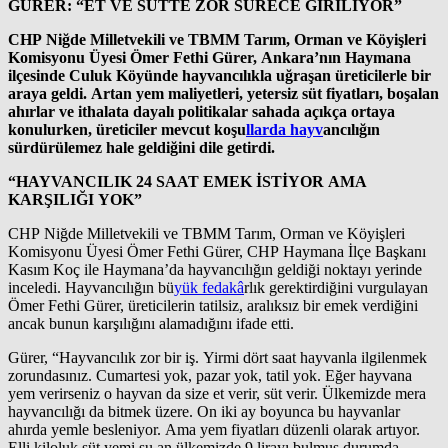
GÜRER: “ET VE SÜTTE ZOR SÜRECE GİRİLİYOR”
CHP Niğde Milletvekili ve TBMM Tarım, Orman ve Köyişleri
Komisyonu Üyesi Ömer Fethi Gürer, Ankara’nın Haymana
ilçesinde Culuk Köyünde hayvancılıkla uğraşan üreticilerle bir
araya geldi. Artan yem maliyetleri, yetersiz süt fiyatları, boşalan
ahırlar ve ithalata dayalı politikalar sahada açıkça ortaya
konulurken, üreticiler mevcut koşu
llarda hayv
ancılığın
sürdürülemez hale geldiğini dile getirdi.
“HAYVANCILIK 24 SAAT EMEK İSTİYOR AMA
KARŞILIĞI YOK”
CHP Niğde Milletvekili ve TBMM Tarım, Orman ve Köyişleri
Komisyonu Üyesi Ömer Fethi Gürer, CHP Haymana İlçe Başkanı
Kasım Koç ile Haymana’da hayvancılığın geldiği noktayı yerinde
inceledi. Hayvancılığın bü
yük fedakâ
rlık gerektirdiğini vurgulayan
Ömer Fethi Gürer, üreticilerin tatilsiz, aralıksız bir emek verdiğini
ancak bunun karşılığını alamadığını ifade etti.
Gürer, “Hayvancılık zor bir iş. Yirmi dört saat hayvanla ilgilenmek
zorundasınız. Cumartesi yok, pazar yok, tatil yok. Eğer hayvana
yem verirseniz o hayvan da size et verir, süt verir. Ülkemizde mera
hayvancılığı da bitmek üzere. On iki ay boyunca bu hayvanlar
ahırda yemle besleniyor. Ama yem fiyatları düzenli olarak artıyor.
Elli kiloluk süt yemi şu an ülkemizde 9 lirayı bulmuş durumda.