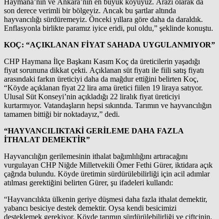
Haymana’nın ve Ankara’nın en büyük köyüyüz. Arazi olarak da
son derece verimli bir bölgeyiz. Ancak bu şartlar altında
hayvancılığı sürdüremeyiz. Önceki yıllara göre daha da daraldık.
Enflasyonla birlikte paramız iyice eridi, pul oldu,” şeklinde konuştu.
KOÇ: “AÇIKLANAN FİYAT SAHADA UYGULANMIYOR”
CHP Haymana İlçe Başkanı Kasım Koç da üreticilerin yaşadığı
fiyat sorununa dikkat çekti. Açıklanan süt fiyatı ile fiili satış fiyatı
arasındaki farkın üreticiyi daha da mağdur ettiğini belirten Koç,
“Köyde açıklanan fiyat 22 lira ama üretici fiilen 19 liraya satıyor.
Ulusal Süt Konseyi’nin açıkladığı 22 liralık fiyat üreticiyi
kurtarmıyor. Vatandaşların hepsi sıkıntıda. Tarımın ve hayvancılığın
tamamen bittiği bir noktadayız,” dedi.
“HAYVANCILIKTAKİ GERİLEME DAHA FAZLA
İTHALAT DEMEKTİR”
Hayvancılığın gerilemesinin ithalat bağımlılığını artıracağını
vurgulayan CHP Niğde Milletvekili Ömer Fethi Gürer, iktidara açık
çağrıda bulundu. Köyde üretimin sürdürülebilirliği için acil adımlar
atılması gerektiğini belirten Gürer, şu ifadeleri kullandı:
“Hayvancılıkta ülkenin geriye düşmesi daha fazla ithalat demektir,
yabancı besiciye destek demektir. Oysa kendi besicimizi
desteklemek gerekiyor. Köyde tarımın sürdürülebilirliği ve çiftçinin,