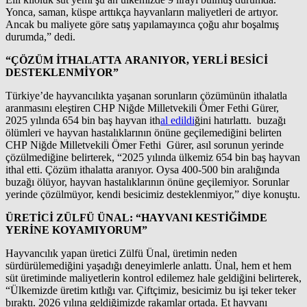
Yonca, saman, küspe arttıkça hayvanların maliyetleri de artıyor.
Ancak bu maliyete göre satış yapılamayınca çoğu ahır boşalmış
durumda,” dedi.
“ÇÖZÜM İTHALATTA ARANIYOR, YERLİ BESİCİ
DESTEKLENMİYOR”
Türkiye’de hayvancılıkta yaşanan sorunların çözümünün ithalatla
aranmasını eleştiren CHP Niğde Milletvekili Ömer Fethi Gürer,
2025 yılında 654 bin baş hayvan ith
al edildi
ğini hatırlattı. buzağı
ölümleri ve hayvan hastalıklarının önüne geçilemediğini belirten
CHP Niğde Milletvekili Ömer Fethi Gürer, asıl sorunun yerinde
çözülmediğine belirterek, “2025 yılında ülkemiz 654 bin baş hayvan
ithal etti. Çözüm ithalatta aranıyor. Oysa 400-500 bin aralığında
buzağı ölüyor, hayvan hastalıklarının önüne geçilemiyor. Sorunlar
yerinde çözülmüyor, kendi besicimiz desteklenmiyor,” diye konuştu.
ÜRETİCİ ZÜLFÜ ÜNAL: “HAYVANI KESTİĞİMDE
YERİNE KOYAMIYORUM”
Hayvancılık yapan üretici Zülfü Ünal, üretimin neden
sürdürülemediğini yaşadığı deneyimlerle anlattı. Ünal, hem et hem
süt üretiminde maliyetlerin kontrol edilemez hale geldiğini belirterek,
“Ülkemizde üretim kıtlığı var. Çiftçimiz, besicimiz bu işi teker teker
bıraktı. 2026 yılına geldiğimizde rakamlar ortada. Et hayvanı