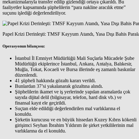
mekanizmalarıyla transfer edilip gizlendiği ortaya çıkarıldı. Bu
faaliyetler kapsamında şüphelilerin “
para nakline aracılık etme
”
suçunu işlediği değerlendiriliyor.
Papel Krizi Derinleşti: TMSF Kayyum Atandı, Yasa Dışı Bahis Paral
Operasyonun bilançosu:
İstanbul İl Emniyet Müdürlüğü Mali Suçlarla Mücadele Şube
Müdürlüğü ekiplerince
İstanbul, Ankara, Antalya, Balıkesir,
Muğla, Tokat, Kocaeli ve Bursa
illerinde eş zamanlı baskınlar
düzenlendi.
41 şüpheli
hakkında gözaltı kararı verildi.
Bunlardan
37’si
yakalanarak gözaltına alındı.
Şüphelilerin ikamet ve iş yerlerinde yapılan aramalarda çok
sayıda
dijital delil
(bilgisayar, telefon, hard disk vb.) ve
finansal kayıt
ele geçirildi.
Suçtan elde edildiği değerlendirilen
mal varlıklarına
el
konuldu.
Şirketin kurucusu ve en büyük hissedarı
Kuzey Kıbrıs kökenli
girişimci Seyhan İbrahim Yıldırım
ile şirket yetkililerinin mal
varlıklarına da el konuldu.