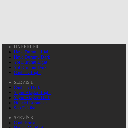
HABERLER
Hava Durumu Light
Hava Durumu Dark
Yol Durumu Light
Yol Durumu Dark
Canlı Tv Light
SERVİS 1
Canlı Tv Dark
Yayın Akışları Light
Yayın Akışları Dark
Nöbetçi Eczaneler
Son Dakika
SERVİS 3
Canlı Borsa
Namaz Vakitleri