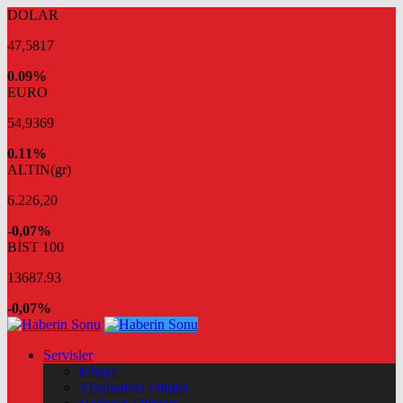
DOLAR
47,5817
0.09%
EURO
54,9369
0.11%
ALTIN(gr)
6.226,20
-0,07%
BİST 100
13687.93
-0,07%
Servisler
Künye
Vizyondaki Filmler