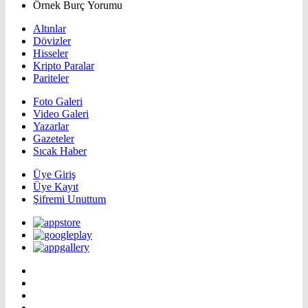
Örnek Burç Yorumu
Altınlar
Dövizler
Hisseler
Kripto Paralar
Pariteler
Foto Galeri
Video Galeri
Yazarlar
Gazeteler
Sıcak Haber
Üye Giriş
Üye Kayıt
Şifremi Unuttum