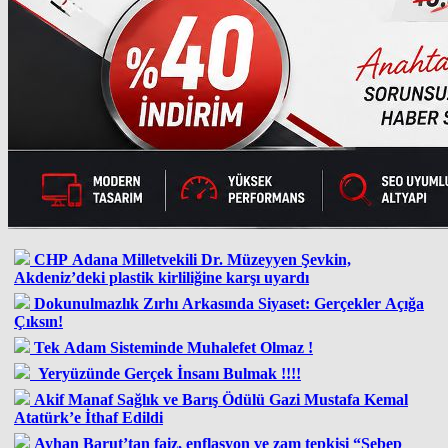
CHP Adana Milletvekili Dr. Müzeyyen Şevkin,
Akdeniz’deki plastik kirliliğine karşı uyardı
Dokunulmazlık Zırhı Arkasında Siyaset: Gerçekler Açığa
Çıksın!
Tek Adam Sisteminde Muhalefet Olmaz !
Yeryüzünde Gerçek İnsanı Bulmak !!!!
Akif Manaf Sağlık ve Barış Ödülü Gazi Mustafa Kemal
Atatürk’e İthaf Edildi
Ayhan Barut’tan faiz, enflasyon ve zam tepkisi “Sebep