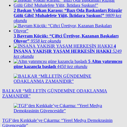
2
Başkan Volkan Karasu: “Bazı Oda Başkanları Rüzgâr
Gülü Gibi! Muhalefete Yiğit, İktidara Suskun!”
9809 kez
okundu
3
Bayram Küçük: “Çiftçi Üretiyor, Kazanan Başkaları
Oluyor”
9558 kez okundu
4
İNSANA YAKIŞIR YAŞAM HERKESİN HAKKI
5249
kez okundu
5
Altın yatırımcısı
güne kazançla başladı
4450 kez okundu
BALKAR “MİLLETİN GÜNDEMİNE ODAKLANMA
ZAMANIDIR”
TGF’den Kırıkkale’ye Çıkarma: “Yerel Medya Demokrasinin
Güvencesidir”