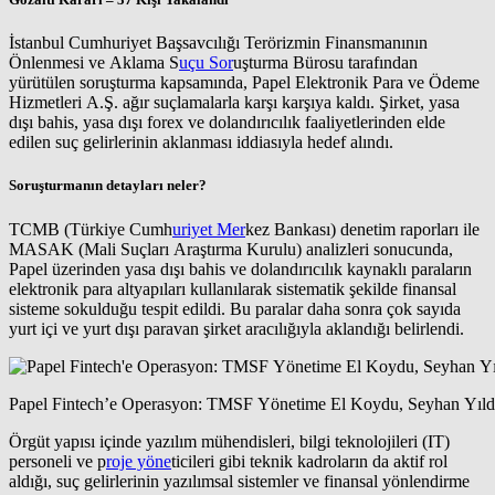
İstanbul Cumhuriyet Başsavcılığı Terörizmin Finansmanının
Önlenmesi ve Aklama S
uçu Sor
uşturma Bürosu tarafından
yürütülen soruşturma kapsamında,
Papel Elektronik Para ve Ödeme
Hizmetleri A.Ş.
ağır suçlamalarla karşı karşıya kaldı. Şirket,
yasa
dışı bahis
,
yasa dışı forex
ve
dolandırıcılık
faaliyetlerinden elde
edilen suç gelirlerinin aklanması iddiasıyla hedef alındı.
Soruşturmanın detayları neler?
TCMB (Türkiye Cumh
uriyet Mer
kez Bankası) denetim raporları ile
MASAK (Mali Suçları Araştırma Kurulu) analizleri sonucunda,
Papel üzerinden yasa dışı bahis ve dolandırıcılık kaynaklı paraların
elektronik para altyapıları kullanılarak sistematik şekilde finansal
sisteme sokulduğu tespit edildi. Bu paralar daha sonra çok sayıda
yurt içi ve yurt dışı paravan şirket
aracılığıyla aklandığı belirlendi.
Papel Fintech’e Operasyon: TMSF Yönetime El Koydu, Seyhan Yıldırı
Örgüt yapısı içinde
yazılım mühendisleri
,
bilgi teknolojileri (IT)
personeli
ve
p
roje yöne
ticileri
gibi teknik kadroların da aktif rol
aldığı, suç gelirlerinin yazılımsal sistemler ve finansal yönlendirme