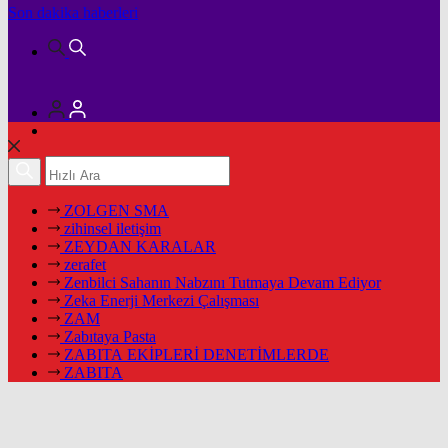
Son dakika
haberleri
ZOLGEN SMA
zihinsel iletişim
ZEYDAN KARALAR
zerafet
Zenbilci Sahanın Nabzını Tutmaya Devam Ediyor
Zeka Enerji Merkezi Çalışması
ZAM
Zabıtaya Pasta
ZABITA EKİPLERİ DENETİMLERDE
ZABITA