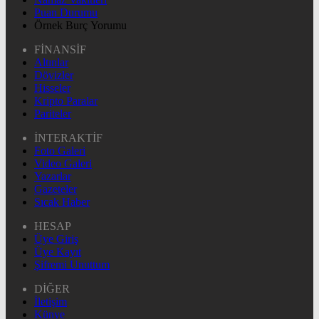
Puan Durumu
Örnek Burç Yorumu
FİNANSİF
Altınlar
Dövizler
Hisseler
Kripto Paralar
Pariteler
İNTERAKTİF
Foto Galeri
Video Galeri
Yazarlar
Gazeteler
Sıcak Haber
HESAP
Üye Giriş
Üye Kayıt
Şifremi Unuttum
DİĞER
İletişim
Künye