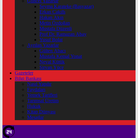
Güncel Yazarlar
Şeyma Karateke (Başyazar)
Erkan Çakıllı
Hakan Akın
Metin Özdoğan
Mustafa Düzenli
Prof Dr. Ramazan Abay
Yusuf Bolat
Ayrılan Yazarlar
Gülten Abacı
Mustafa Kemal Yonat
Neval Kütük
Şirvan Yüce
Gazeteler
Bilgi Bankası
Nasıl Yapılır
Faydaları
Yemek Tarifleri
Tarımsal Üretim
Hukuk
Kitap Dünyası
Mesajlar