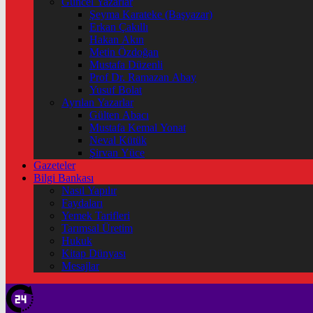
Güncel Yazarlar
Şeyma Karateke (Başyazar)
Erkan Çakıllı
Hakan Akın
Metin Özdoğan
Mustafa Düzenli
Prof Dr. Ramazan Abay
Yusuf Bolat
Ayrılan Yazarlar
Gülten Abacı
Mustafa Kemal Yonat
Neval Kütük
Şirvan Yüce
Gazeteler
Bilgi Bankası
Nasıl Yapılır
Faydaları
Yemek Tarifleri
Tarımsal Üretim
Hukuk
Kitap Dünyası
Mesajlar