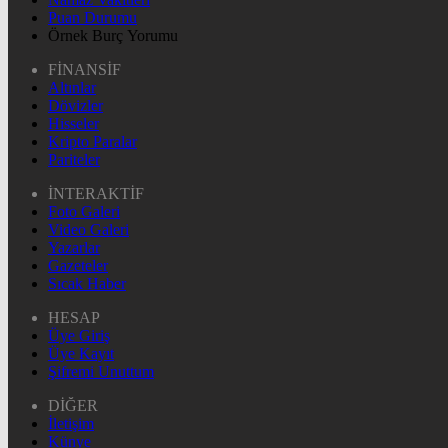
Puan Durumu
Örnek Burç Yorumu
FİNANSİF
Altınlar
Dövizler
Hisseler
Kripto Paralar
Pariteler
İNTERAKTİF
Foto Galeri
Video Galeri
Yazarlar
Gazeteler
Sıcak Haber
HESAP
Üye Giriş
Üye Kayıt
Şifremi Unuttum
DİĞER
İletişim
Künye