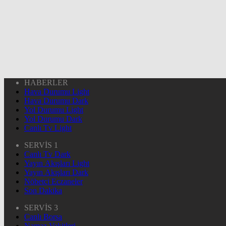
HABERLER
Hava Durumu Light
Hava Durumu Dark
Yol Durumu Light
Yol Durumu Dark
Canlı Tv Light
SERVİS 1
Canlı Tv Dark
Yayın Akışları Light
Yayın Akışları Dark
Nöbetçi Eczaneler
Son Dakika
SERVİS 3
Canlı Borsa
Namaz Vakitleri