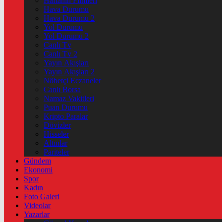
Haftanin Filmleri
Hava Durumu
Hava Durumu 2
Yol Durumu
Yol Durumu 2
Canlı Tv
Canlı Tv 2
Yayın Akışları
Yayın Akışları 2
Nöbetçi Eczaneler
Canlı Borsa
Namaz Vakitleri
Puan Durumu
Kripto Paralar
Dövizler
Hisseler
Altınlar
Pariteler
Gündem
Ekonomi
Spor
Kadın
Foto Galeri
Videolar
Yazarlar