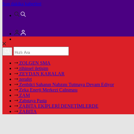
Son dakika
haberleri
ZOLGEN SMA
zihinsel iletişim
ZEYDAN KARALAR
zerafet
Zenbilci Sahanın Nabzını Tutmaya Devam Ediyor
Zeka Enerji Merkezi Çalışması
ZAM
Zabıtaya Pasta
ZABITA EKİPLERİ DENETİMLERDE
ZABITA