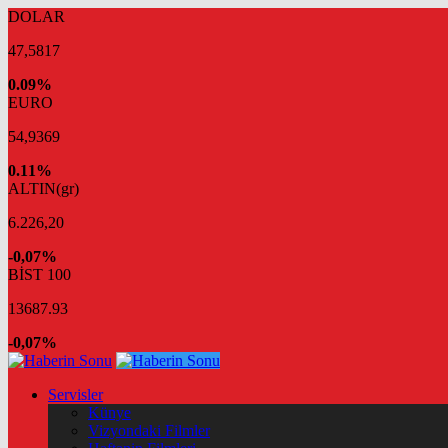
DOLAR
47,5817
0.09%
EURO
54,9369
0.11%
ALTIN(gr)
6.226,20
-0,07%
BİST 100
13687.93
-0,07%
Servisler
Künye
Vizyondaki Filmler