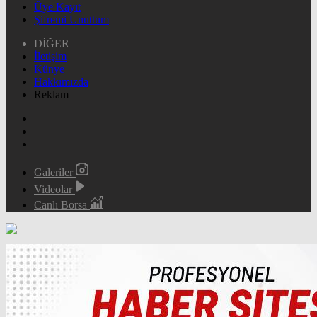
Üye Kayıt
Şifremi Unuttum
DİĞER
İletişim
Künye
Hakkımızda
Reklam
Galeriler
Videolar
Canlı Borsa