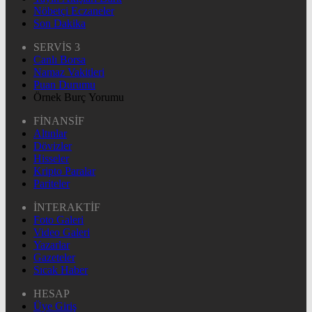
Nöbetçi Eczaneler
Son Dakika
SERVİS 3
Canlı Borsa
Namaz Vakitleri
Puan Durumu
Örnek Burç Yorumu
FİNANSİF
Altınlar
Dövizler
Hisseler
Kripto Paralar
Pariteler
İNTERAKTİF
Foto Galeri
Video Galeri
Yazarlar
Gazeteler
Sıcak Haber
HESAP
Üye Giriş