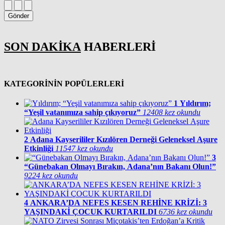
Gönder
SON DAKİKA
HABERLERİ
KATEGORİNİN POPÜLERLERİ
1
Yıldırım;
“Yeşil vatanımıza sahip çıkıyoruz”
12408 kez okundu
2
Adana Kayserililer Kızılören Derneği Geleneksel Aşure
Etkinliği
11547 kez okundu
3
“Günebakan Olmayı Bırakın, Adana’nın Bakanı Olun!”
9224 kez okundu
4
ANKARA’DA NEFES KESEN REHİNE KRİZİ: 3
YAŞINDAKİ ÇOCUK KURTARILDI
6736 kez okundu