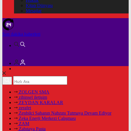
Hukuk
Kitap Dünyası
Mesajlar
Son dakika
haberleri
ZOLGEN SMA
zihinsel iletişim
ZEYDAN KARALAR
zerafet
Zenbilci Sahanın Nabzını Tutmaya Devam Ediyor
Zeka Enerji Merkezi Çalışması
ZAM
Zabıtaya Pasta