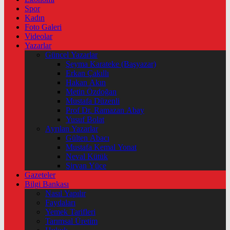
Spor
Kadın
Foto Galeri
Videolar
Yazarlar
Güncel Yazarlar
Şeyma Karateke (Başyazar)
Erkan Çakıllı
Hakan Akın
Metin Özdoğan
Mustafa Düzenli
Prof Dr. Ramazan Abay
Yusuf Bolat
Ayrılan Yazarlar
Gülten Abacı
Mustafa Kemal Yonat
Neval Kütük
Şirvan Yüce
Gazeteler
Bilgi Bankası
Nasıl Yapılır
Faydaları
Yemek Tarifleri
Tarımsal Üretim