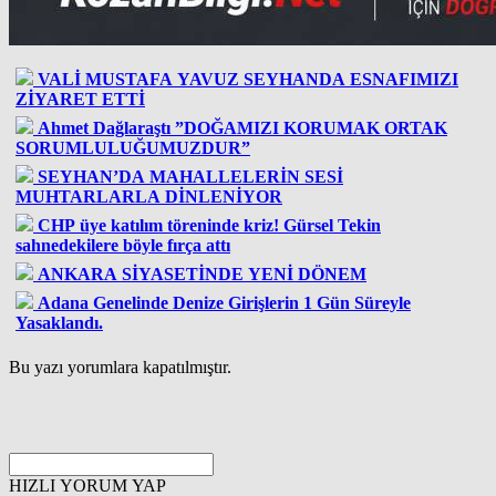
VALİ MUSTAFA YAVUZ SEYHANDA ESNAFIMIZI
ZİYARET ETTİ
Ahmet Dağlaraştı ”DOĞAMIZI KORUMAK ORTAK
SORUMLULUĞUMUZDUR”
SEYHAN’DA MAHALLELERİN SESİ
MUHTARLARLA DİNLENİYOR
CHP üye katılım töreninde kriz! Gürsel Tekin
sahnedekilere böyle fırça attı
ANKARA SİYASETİNDE YENİ DÖNEM
Adana Genelinde Denize Girişlerin 1 Gün Süreyle
Yasaklandı.
Bu yazı yorumlara kapatılmıştır.
HIZLI YORUM YAP