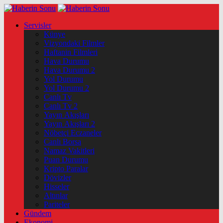
Servisler
Künye
Vizyondaki Filmler
Haftanin Filmleri
Hava Durumu
Hava Durumu 2
Yol Durumu
Yol Durumu 2
Canlı Tv
Canlı Tv 2
Yayın Akışları
Yayın Akışları 2
Nöbetçi Eczaneler
Canlı Borsa
Namaz Vakitleri
Puan Durumu
Kripto Paralar
Dövizler
Hisseler
Altınlar
Pariteler
Gündem
Ekonomi