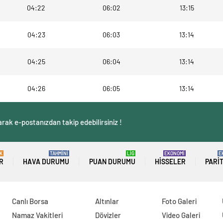
04:22
06:02
13:15
04:23
06:03
13:14
04:25
06:04
13:14
04:26
06:05
13:14
rak e-postanızdan takip edebilirsiniz !
K
TAHMİNİ
LİG
EKONOMİ
E
R
HAVA DURUMU
PUAN DURUMU
HISSELER
PARI
Canlı Borsa
Altınlar
Foto Galeri
Namaz Vakitleri
Dövizler
Video Galeri