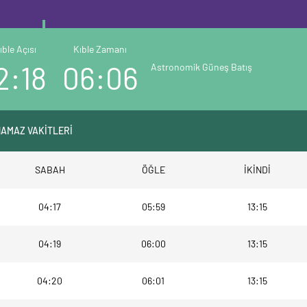
ıble Açısı
Kıble Zamanı
2:18
06:06
Astronomik Güneş Batış
NAMAZ VAKİTLERİ
SABAH
ÖĞLE
İKİNDİ
04:17
05:59
13:15
04:19
06:00
13:15
04:20
06:01
13:15