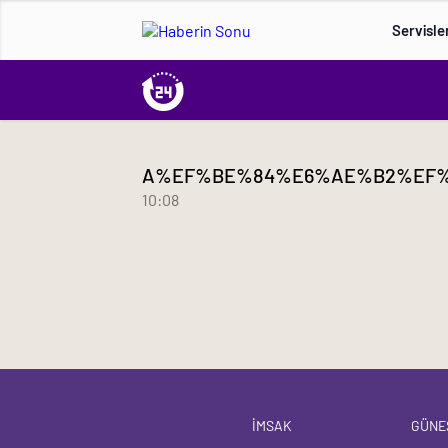
Servisle
A%EF%BE%84%E6%AE%B2%EF%
10:08
İMSAK
GÜNE