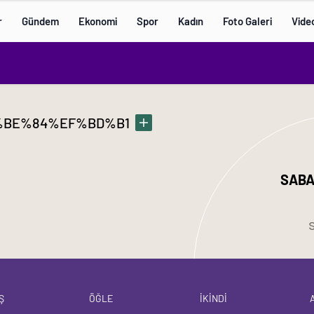
r
Gündem
Ekonomi
Spor
Kadın
Foto Galeri
Vide
BE%84%EF%BD%B1
SABA
Ş
ÖĞLE
İKİNDİ