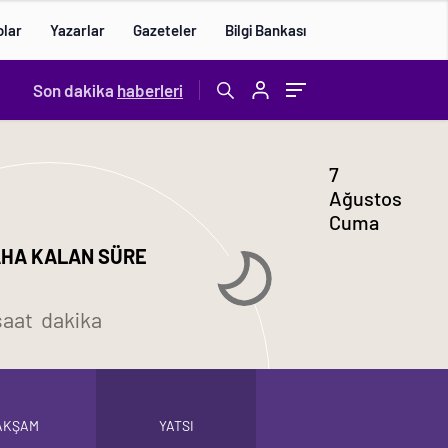
olar
Yazarlar
Gazeteler
Bilgi Bankası
Son dakika
haberleri
7
Ağustos
Cuma
HA KALAN SÜRE
saat
dakika
AKŞAM
YATSI