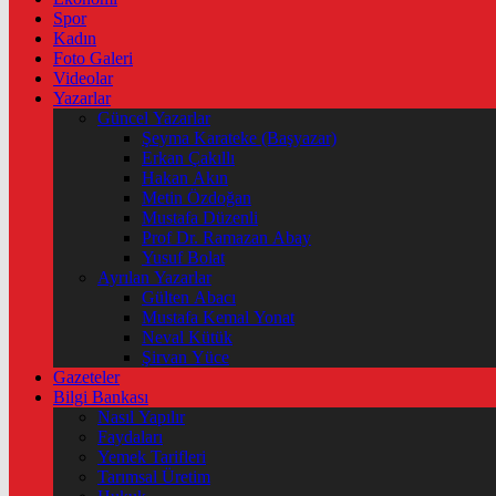
Spor
Kadın
Foto Galeri
Videolar
Yazarlar
Güncel Yazarlar
Şeyma Karateke (Başyazar)
Erkan Çakıllı
Hakan Akın
Metin Özdoğan
Mustafa Düzenli
Prof Dr. Ramazan Abay
Yusuf Bolat
Ayrılan Yazarlar
Gülten Abacı
Mustafa Kemal Yonat
Neval Kütük
Şirvan Yüce
Gazeteler
Bilgi Bankası
Nasıl Yapılır
Faydaları
Yemek Tarifleri
Tarımsal Üretim