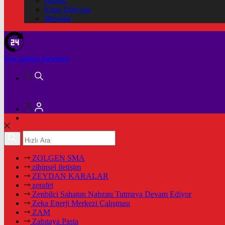
Hukuk
Kitap Dünyası
Mesajlar
Son dakika
haberleri
ZOLGEN SMA
zihinsel iletişim
ZEYDAN KARALAR
zerafet
Zenbilci Sahanın Nabzını Tutmaya Devam Ediyor
Zeka Enerji Merkezi Çalışması
ZAM
Zabıtaya Pasta