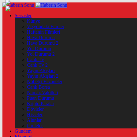
Servisler
Künye
Vizyondaki Filmler
Haftanin Filmleri
Hava Durumu
Hava Durumu 2
Yol Durumu
Yol Durumu 2
Canlı Tv
Canlı Tv 2
Yayın Akışları
Yayın Akışları 2
Nöbetçi Eczaneler
Canlı Borsa
Namaz Vakitleri
Puan Durumu
Kripto Paralar
Dövizler
Hisseler
Altınlar
Pariteler
Gündem
Ekonomi