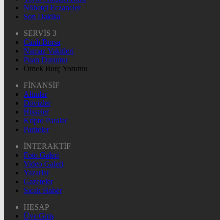
Nöbetçi Eczaneler
Son Dakika
SERVİS 3
Canlı Borsa
Namaz Vakitleri
Puan Durumu
Örnek Burç Yorumu
FİNANSİF
Altınlar
Dövizler
Hisseler
Kripto Paralar
Pariteler
İNTERAKTİF
Foto Galeri
Video Galeri
Yazarlar
Gazeteler
Sıcak Haber
HESAP
Üye Giriş