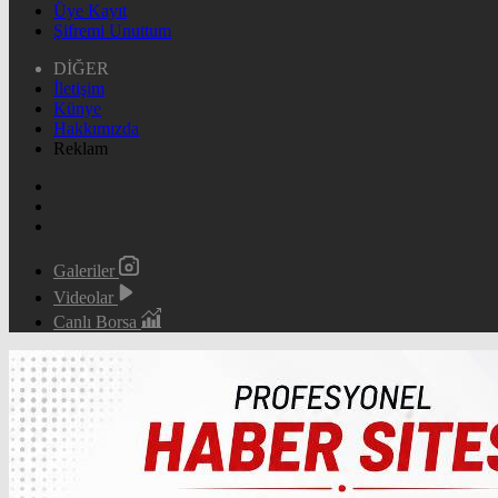
Üye Kayıt
Şifremi Unuttum
DİĞER
İletişim
Künye
Hakkımızda
Reklam
Galeriler
Videolar
Canlı Borsa