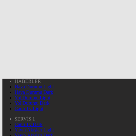
HABERLER
Hava Durumu Light
Hava Durumu Dark
Yol Durumu Light
Yol Durumu Dark
Canlı Tv Light
SERVİS 1
Canlı Tv Dark
Yayın Akışları Light
Yayın Akışları Dark