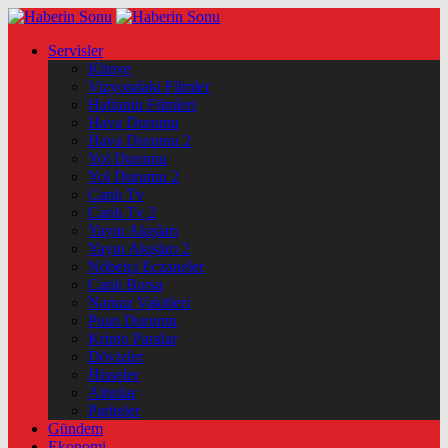
Servisler
Künye
Vizyondaki Filmler
Haftanin Filmleri
Hava Durumu
Hava Durumu 2
Yol Durumu
Yol Durumu 2
Canlı Tv
Canlı Tv 2
Yayın Akışları
Yayın Akışları 2
Nöbetçi Eczaneler
Canlı Borsa
Namaz Vakitleri
Puan Durumu
Kripto Paralar
Dövizler
Hisseler
Altınlar
Pariteler
Gündem
Ekonomi