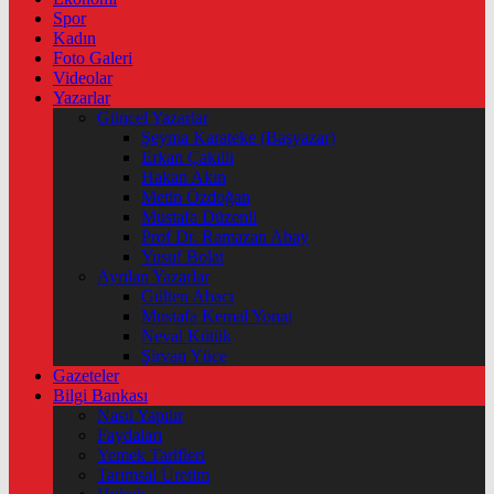
Spor
Kadın
Foto Galeri
Videolar
Yazarlar
Güncel Yazarlar
Şeyma Karateke (Başyazar)
Erkan Çakıllı
Hakan Akın
Metin Özdoğan
Mustafa Düzenli
Prof Dr. Ramazan Abay
Yusuf Bolat
Ayrılan Yazarlar
Gülten Abacı
Mustafa Kemal Yonat
Neval Kütük
Şirvan Yüce
Gazeteler
Bilgi Bankası
Nasıl Yapılır
Faydaları
Yemek Tarifleri
Tarımsal Üretim