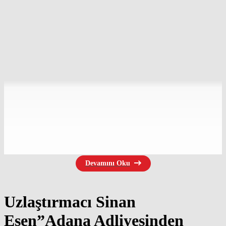
Devamını Oku
2
Uzlaştırmacı Sinan
BEĞENDİM
Esen”Adana Adliyesinden
ABONE OL