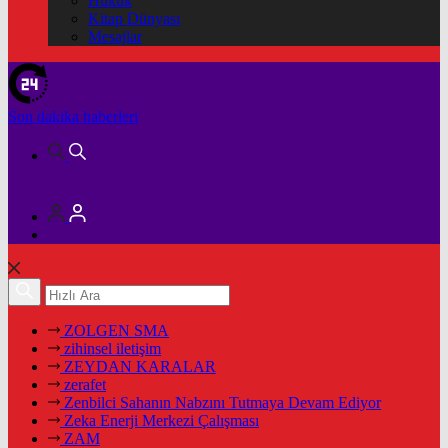
Hukuk
Kitap Dünyası
Mesajlar
Son dakika
haberleri
ZOLGEN SMA
zihinsel iletişim
ZEYDAN KARALAR
zerafet
Zenbilci Sahanın Nabzını Tutmaya Devam Ediyor
Zeka Enerji Merkezi Çalışması
ZAM