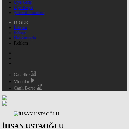
Üye Giriş
Üye Kayıt
Şifremi Unuttum
DİĞER
İletişim
Künye
Hakkımızda
Reklam
Galeriler
Videolar
Canlı Borsa
İHSAN USTAOĞLU