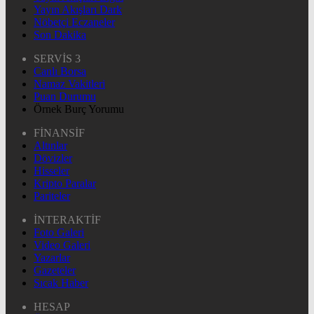
Yayın Akışları Dark
Nöbetçi Eczaneler
Son Dakika
SERVİS 3
Canlı Borsa
Namaz Vakitleri
Puan Durumu
Örnek Burç Yorumu
FİNANSİF
Altınlar
Dövizler
Hisseler
Kripto Paralar
Pariteler
İNTERAKTİF
Foto Galeri
Video Galeri
Yazarlar
Gazeteler
Sıcak Haber
HESAP