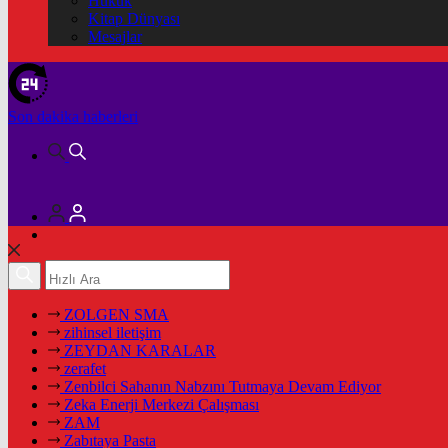
Hukuk
Kitap Dünyası
Mesajlar
Son dakika
haberleri
ZOLGEN SMA
zihinsel iletişim
ZEYDAN KARALAR
zerafet
Zenbilci Sahanın Nabzını Tutmaya Devam Ediyor
Zeka Enerji Merkezi Çalışması
ZAM
Zabıtaya Pasta