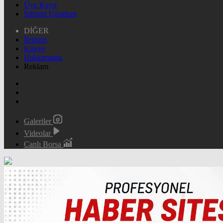
Üye Kayıt
Şifremi Unuttum
DİĞER
İletişim
Künye
Hakkımızda
Reklam
Galeriler
Videolar
Canlı Borsa