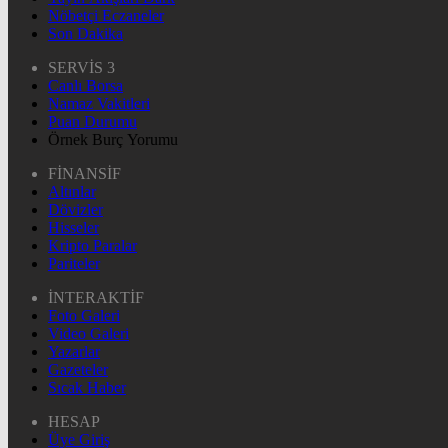
Nöbetçi Eczaneler
Son Dakika
SERVİS 3
Canlı Borsa
Namaz Vakitleri
Puan Durumu
Örnek Burç Yorumu
FİNANSİF
Altınlar
Dövizler
Hisseler
Kripto Paralar
Pariteler
İNTERAKTİF
Foto Galeri
Video Galeri
Yazarlar
Gazeteler
Sıcak Haber
HESAP
Üye Giriş