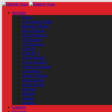
Servisler
Künye
Vizyondaki Filmler
Haftanin Filmleri
Hava Durumu
Hava Durumu 2
Yol Durumu
Yol Durumu 2
Canlı Tv
Canlı Tv 2
Yayın Akışları
Yayın Akışları 2
Nöbetçi Eczaneler
Canlı Borsa
Namaz Vakitleri
Puan Durumu
Kripto Paralar
Dövizler
Hisseler
Altınlar
Pariteler
Gündem
Ekonomi