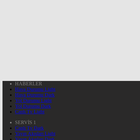
HABERLER
Hava Durumu Light
Hava Durumu Dark
Yol Durumu Light
Yol Durumu Dark
Canlı Tv Light
SERVİS 1
Canlı Tv Dark
Yayın Akışları Light
Yayın Akışları Dark