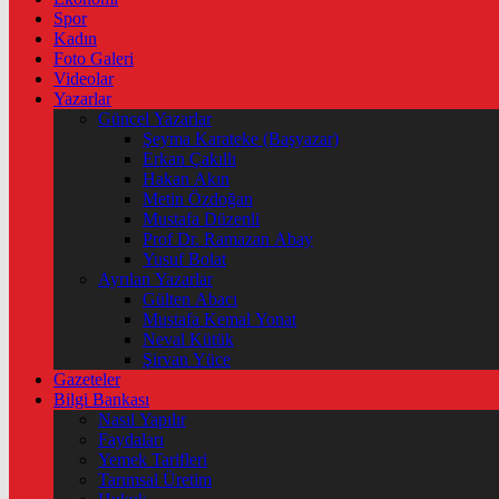
Spor
Kadın
Foto Galeri
Videolar
Yazarlar
Güncel Yazarlar
Şeyma Karateke (Başyazar)
Erkan Çakıllı
Hakan Akın
Metin Özdoğan
Mustafa Düzenli
Prof Dr. Ramazan Abay
Yusuf Bolat
Ayrılan Yazarlar
Gülten Abacı
Mustafa Kemal Yonat
Neval Kütük
Şirvan Yüce
Gazeteler
Bilgi Bankası
Nasıl Yapılır
Faydaları
Yemek Tarifleri
Tarımsal Üretim