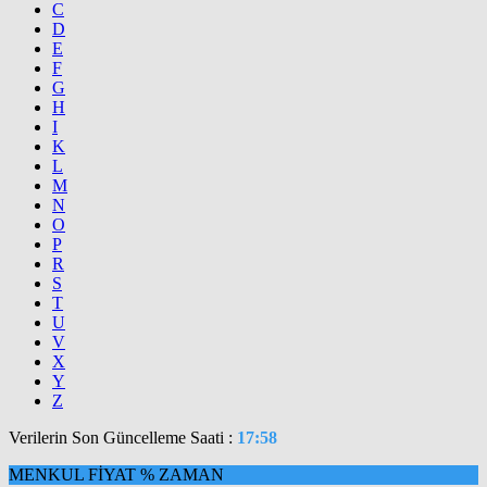
C
D
E
F
G
H
I
K
L
M
N
O
P
R
S
T
U
V
X
Y
Z
Verilerin Son Güncelleme Saati :
17:58
MENKUL
FİYAT
%
ZAMAN