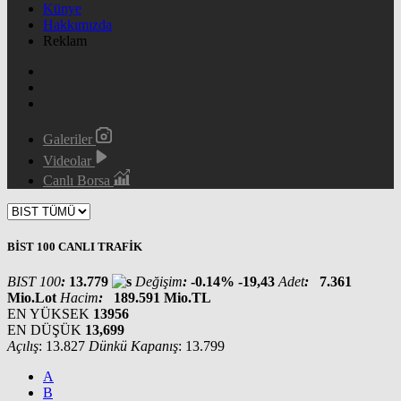
Künye
Hakkımızda
Reklam
Galeriler
Videolar
Canlı Borsa
BİST 100 CANLI TRAFİK
BIST 100
:
13.779
Değişim
:
-0.14%
-19,43
Adet
:
7.361
Mio.Lot
Hacim
:
189.591
Mio.TL
EN YÜKSEK
13956
EN DÜŞÜK
13,699
Açılış
: 13.827
Dünkü Kapanış
: 13.799
A
B