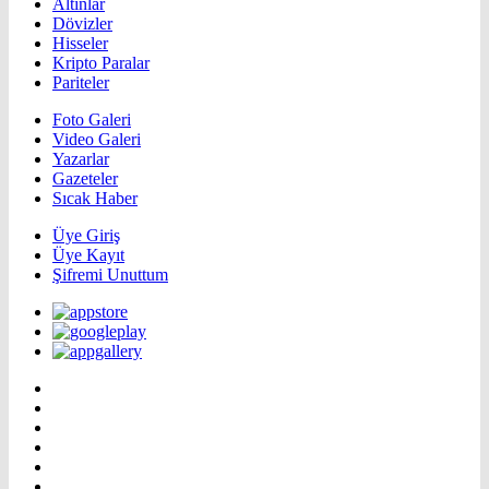
Altınlar
Dövizler
Hisseler
Kripto Paralar
Pariteler
Foto Galeri
Video Galeri
Yazarlar
Gazeteler
Sıcak Haber
Üye Giriş
Üye Kayıt
Şifremi Unuttum