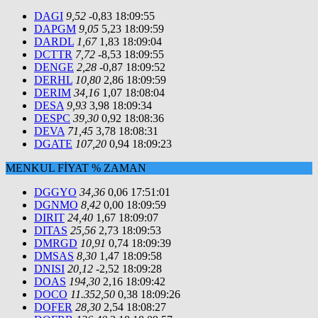
DAGI
9,52
-0,83
18:09:55
DAPGM
9,05
5,23
18:09:59
DARDL
1,67
1,83
18:09:04
DCTTR
7,72
-8,53
18:09:55
DENGE
2,28
-0,87
18:09:52
DERHL
10,80
2,86
18:09:59
DERIM
34,16
1,07
18:08:04
DESA
9,93
3,98
18:09:34
DESPC
39,30
0,92
18:08:36
DEVA
71,45
3,78
18:08:31
DGATE
107,20
0,94
18:09:23
MENKUL
FİYAT
%
ZAMAN
DGGYO
34,36
0,06
17:51:01
DGNMO
8,42
0,00
18:09:59
DIRIT
24,40
1,67
18:09:07
DITAS
25,56
2,73
18:09:53
DMRGD
10,91
0,74
18:09:39
DMSAS
8,30
1,47
18:09:58
DNISI
20,12
-2,52
18:09:28
DOAS
194,30
2,16
18:09:42
DOCO
11.352,50
0,38
18:09:26
DOFER
28,30
2,54
18:08:27