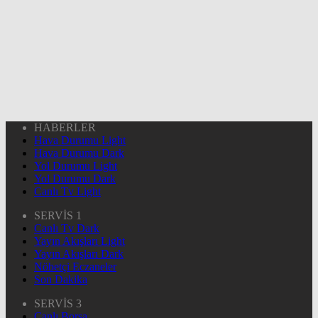
HABERLER
Hava Durumu Light
Hava Durumu Dark
Yol Durumu Light
Yol Durumu Dark
Canlı Tv Light
SERVİS 1
Canlı Tv Dark
Yayın Akışları Light
Yayın Akışları Dark
Nöbetçi Eczaneler
Son Dakika
SERVİS 3
Canlı Borsa