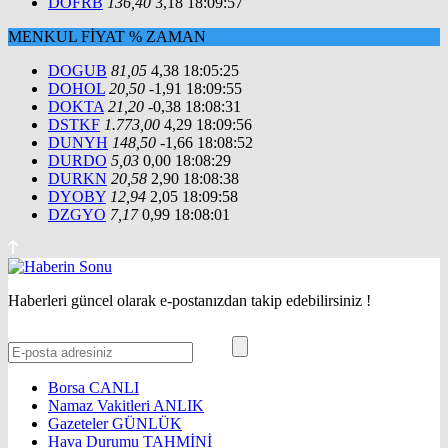
DOFRB
136,40
3,18
18:09:57
MENKUL
FİYAT
%
ZAMAN
DOGUB
81,05
4,38
18:05:25
DOHOL
20,50
-1,91
18:09:55
DOKTA
21,20
-0,38
18:08:31
DSTKF
1.773,00
4,29
18:09:56
DUNYH
148,50
-1,66
18:08:52
DURDO
5,03
0,00
18:08:29
DURKN
20,58
2,90
18:08:38
DYOBY
12,94
2,05
18:09:58
DZGYO
7,17
0,99
18:08:01
Haberleri güncel olarak e-postanızdan takip edebilirsiniz !
Borsa
CANLI
Namaz Vakitleri
ANLIK
Gazeteler
GÜNLÜK
Hava Durumu
TAHMİNİ