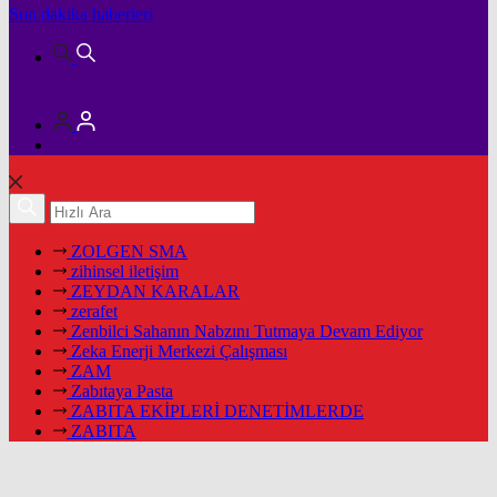
Son dakika
haberleri
ZOLGEN SMA
zihinsel iletişim
ZEYDAN KARALAR
zerafet
Zenbilci Sahanın Nabzını Tutmaya Devam Ediyor
Zeka Enerji Merkezi Çalışması
ZAM
Zabıtaya Pasta
ZABITA EKİPLERİ DENETİMLERDE
ZABITA