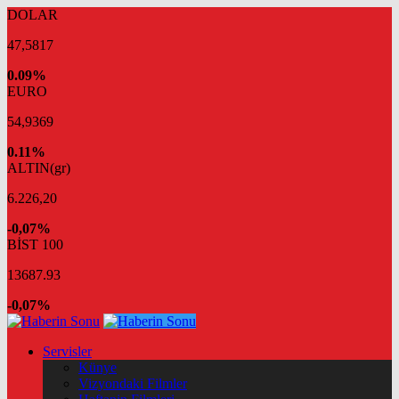
DOLAR
47,5817
0.09%
EURO
54,9369
0.11%
ALTIN(gr)
6.226,20
-0,07%
BİST 100
13687.93
-0,07%
Servisler
Künye
Vizyondaki Filmler