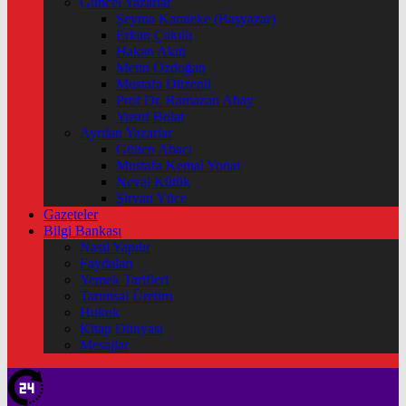
Güncel Yazarlar
Şeyma Karateke (Başyazar)
Erkan Çakıllı
Hakan Akın
Metin Özdoğan
Mustafa Düzenli
Prof Dr. Ramazan Abay
Yusuf Bolat
Ayrılan Yazarlar
Gülten Abacı
Mustafa Kemal Yonat
Neval Kütük
Şirvan Yüce
Gazeteler
Bilgi Bankası
Nasıl Yapılır
Faydaları
Yemek Tarifleri
Tarımsal Üretim
Hukuk
Kitap Dünyası
Mesajlar