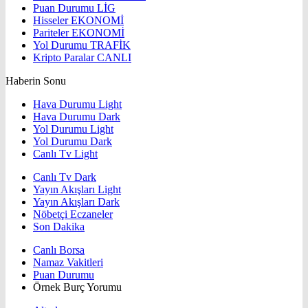
Puan Durumu
LİG
Hisseler
EKONOMİ
Pariteler
EKONOMİ
Yol Durumu
TRAFİK
Kripto Paralar
CANLI
Haberin Sonu
Hava Durumu Light
Hava Durumu Dark
Yol Durumu Light
Yol Durumu Dark
Canlı Tv Light
Canlı Tv Dark
Yayın Akışları Light
Yayın Akışları Dark
Nöbetçi Eczaneler
Son Dakika
Canlı Borsa
Namaz Vakitleri
Puan Durumu
Örnek Burç Yorumu