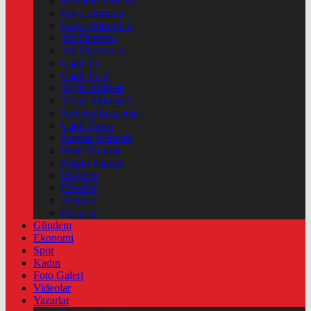
Haftanin Filmleri
Hava Durumu
Hava Durumu 2
Yol Durumu
Yol Durumu 2
Canlı Tv
Canlı Tv 2
Yayın Akışları
Yayın Akışları 2
Nöbetçi Eczaneler
Canlı Borsa
Namaz Vakitleri
Puan Durumu
Kripto Paralar
Dövizler
Hisseler
Altınlar
Pariteler
Gündem
Ekonomi
Spor
Kadın
Foto Galeri
Videolar
Yazarlar