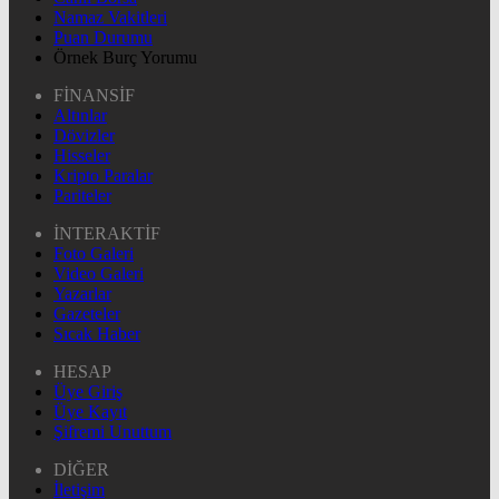
Namaz Vakitleri
Puan Durumu
Örnek Burç Yorumu
FİNANSİF
Altınlar
Dövizler
Hisseler
Kripto Paralar
Pariteler
İNTERAKTİF
Foto Galeri
Video Galeri
Yazarlar
Gazeteler
Sıcak Haber
HESAP
Üye Giriş
Üye Kayıt
Şifremi Unuttum
DİĞER
İletişim