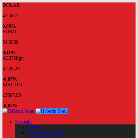
DOLAR
47,5817
0.09%
EURO
54,9369
0.11%
ALTIN(gr)
6.226,20
-0,07%
BİST 100
13687.93
-0,07%
Servisler
Künye
Vizyondaki Filmler