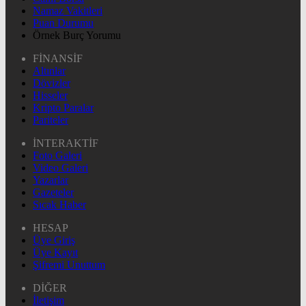
Namaz Vakitleri
Puan Durumu
Örnek Burç Yorumu
FİNANSİF
Altınlar
Dövizler
Hisseler
Kripto Paralar
Pariteler
İNTERAKTİF
Foto Galeri
Video Galeri
Yazarlar
Gazeteler
Sıcak Haber
HESAP
Üye Giriş
Üye Kayıt
Şifremi Unuttum
DİĞER
İletişim