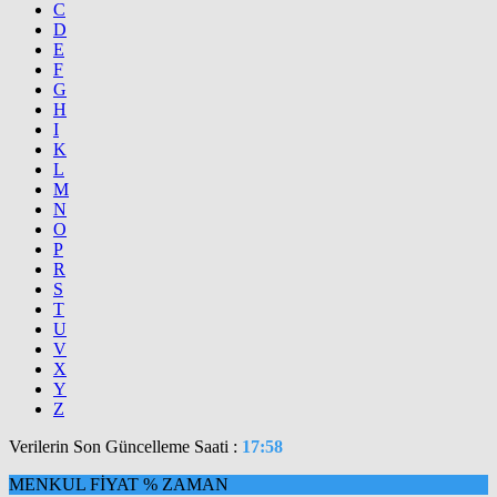
C
D
E
F
G
H
I
K
L
M
N
O
P
R
S
T
U
V
X
Y
Z
Verilerin Son Güncelleme Saati :
17:58
MENKUL
FİYAT
%
ZAMAN