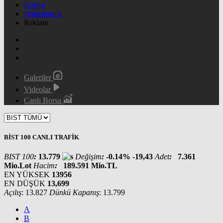
Künye
Hakkımızda
Reklam
Galeriler
Videolar
Canlı Borsa
BİST 100 CANLI TRAFİK
BIST 100
:
13.779
Değişim
:
-0.14%
-19,43
Adet
:
7.361
Mio.Lot
Hacim
:
189.591
Mio.TL
EN YÜKSEK
13956
EN DÜŞÜK
13,699
Açılış
: 13.827
Dünkü Kapanış
: 13.799
A
B