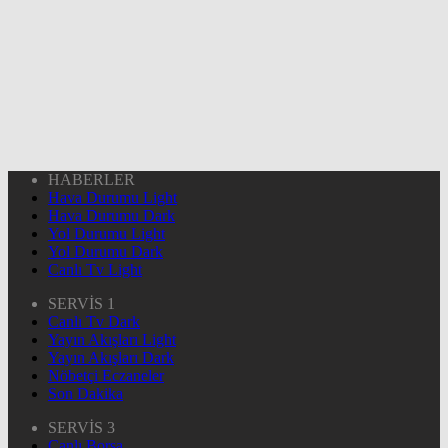
HABERLER
Hava Durumu Light
Hava Durumu Dark
Yol Durumu Light
Yol Durumu Dark
Canlı Tv Light
SERVİS 1
Canlı Tv Dark
Yayın Akışları Light
Yayın Akışları Dark
Nöbetçi Eczaneler
Son Dakika
SERVİS 3
Canlı Borsa