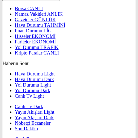
Borsa
CANLI
Namaz Vakitleri
ANLIK
Gazeteler
GÜNLÜK
Hava Durumu
TAHMİNİ
Puan Durumu
LİG
Hisseler
EKONOMİ
Pariteler
EKONOMİ
Yol Durumu
TRAFİK
Kripto Paralar
CANLI
Haberin Sonu
Hava Durumu Light
Hava Durumu Dark
Yol Durumu Light
Yol Durumu Dark
Canlı Tv Light
Canlı Tv Dark
Yayın Akışları Light
Yayın Akışları Dark
Nöbetçi Eczaneler
Son Dakika