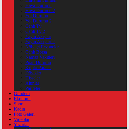
Haftanin Filmleri
Hava Durumu
Hava Durumu 2
Yol Durumu
Yol Durumu 2
Canlı Tv
Canlı Tv 2
Yayın Akışları
Yayın Akışları 2
Nöbetçi Eczaneler
Canlı Borsa
Namaz Vakitleri
Puan Durumu
Kripto Paralar
Dövizler
Hisseler
Altınlar
Pariteler
Gündem
Ekonomi
Spor
Kadın
Foto Galeri
Videolar
Yazarlar