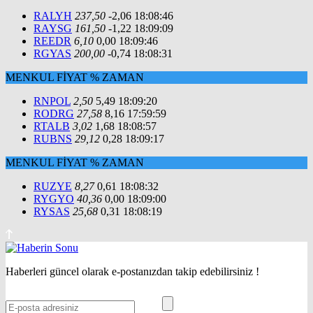
RALYH
237,50
-2,06
18:08:46
RAYSG
161,50
-1,22
18:09:09
REEDR
6,10
0,00
18:09:46
RGYAS
200,00
-0,74
18:08:31
MENKUL
FİYAT
%
ZAMAN
RNPOL
2,50
5,49
18:09:20
RODRG
27,58
8,16
17:59:59
RTALB
3,02
1,68
18:08:57
RUBNS
29,12
0,28
18:09:17
MENKUL
FİYAT
%
ZAMAN
RUZYE
8,27
0,61
18:08:32
RYGYO
40,36
0,00
18:09:00
RYSAS
25,68
0,31
18:08:19
Haberleri güncel olarak e-postanızdan takip edebilirsiniz !