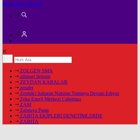
Son dakika
haberleri
ZOLGEN SMA
zihinsel iletişim
ZEYDAN KARALAR
zerafet
Zenbilci Sahanın Nabzını Tutmaya Devam Ediyor
Zeka Enerji Merkezi Çalışması
ZAM
Zabıtaya Pasta
ZABITA EKİPLERİ DENETİMLERDE
ZABITA