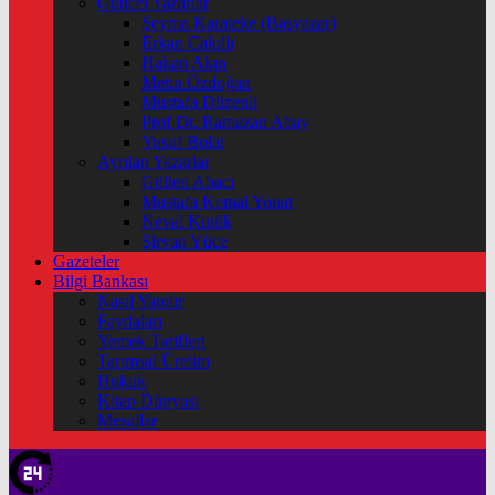
Güncel Yazarlar
Şeyma Karateke (Başyazar)
Erkan Çakıllı
Hakan Akın
Metin Özdoğan
Mustafa Düzenli
Prof Dr. Ramazan Abay
Yusuf Bolat
Ayrılan Yazarlar
Gülten Abacı
Mustafa Kemal Yonat
Neval Kütük
Şirvan Yüce
Gazeteler
Bilgi Bankası
Nasıl Yapılır
Faydaları
Yemek Tarifleri
Tarımsal Üretim
Hukuk
Kitap Dünyası
Mesajlar