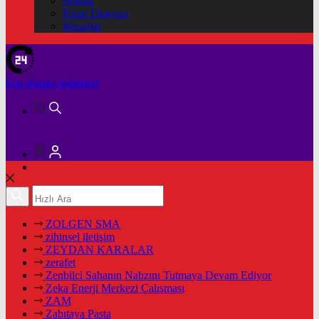
Hukuk
Kitap Dünyası
Mesajlar
Son dakika
haberleri
ZOLGEN SMA
zihinsel iletişim
ZEYDAN KARALAR
zerafet
Zenbilci Sahanın Nabzını Tutmaya Devam Ediyor
Zeka Enerji Merkezi Çalışması
ZAM
Zabıtaya Pasta