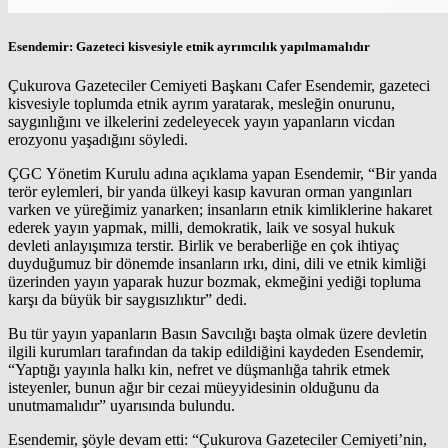
Esendemir: Gazeteci kisvesiyle etnik ayrımcılık yapılmamalıdır
Çukurova Gazeteciler Cemiyeti Başkanı Cafer Esendemir, gazeteci
kisvesiyle toplumda etnik ayrım yaratarak, mesleğin onurunu,
saygınlığını ve ilkelerini zedeleyecek yayın yapanların vicdan
erozyonu yaşadığını söyledi.
ÇGC Yönetim Kurulu adına açıklama yapan Esendemir, “Bir yanda
terör eylemleri, bir yanda ülkeyi kasıp kavuran orman yangınları
varken ve yüreğimiz yanarken; insanların etnik kimliklerine hakaret
ederek yayın yapmak, milli, demokratik, laik ve sosyal hukuk
devleti anlayışımıza terstir. Birlik ve beraberliğe en çok ihtiyaç
duyduğumuz bir dönemde insanların ırkı, dini, dili ve etnik kimliği
üzerinden yayın yaparak huzur bozmak, ekmeğini yediği topluma
karşı da büyük bir saygısızlıktır” dedi.
Bu tür yayın yapanların Basın Savcılığı başta olmak üzere devletin
ilgili kurumları tarafından da takip edildiğini kaydeden Esendemir,
“Yaptığı yayınla halkı kin, nefret ve düşmanlığa tahrik etmek
isteyenler, bunun ağır bir cezai müeyyidesinin olduğunu da
unutmamalıdır” uyarısında bulundu.
Esendemir, şöyle devam etti: “Çukurova Gazeteciler Cemiyeti’nin,