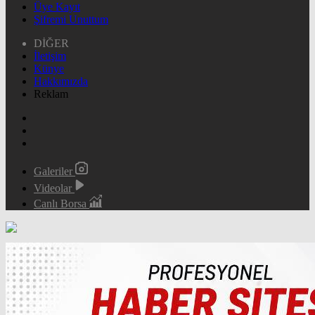
Üye Kayıt
Şifremi Unuttum
DİĞER
İletişim
Künye
Hakkımızda
Reklam
Galeriler
Videolar
Canlı Borsa