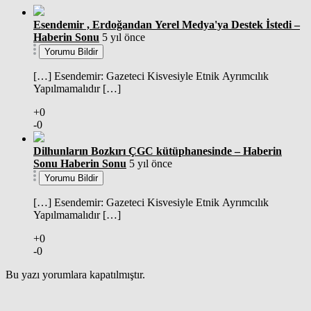
Esendemir , Erdoğandan Yerel Medya'ya Destek İstedi –
Haberin Sonu
5 yıl önce
Yorumu Bildir
[…] Esendemir: Gazeteci Kisvesiyle Etnik Ayrımcılık
Yapılmamalıdır […]
+0
-0
Dilhunların Bozkırı ÇGC kütüphanesinde – Haberin
Sonu Haberin Sonu
5 yıl önce
Yorumu Bildir
[…] Esendemir: Gazeteci Kisvesiyle Etnik Ayrımcılık
Yapılmamalıdır […]
+0
-0
Bu yazı yorumlara kapatılmıştır.