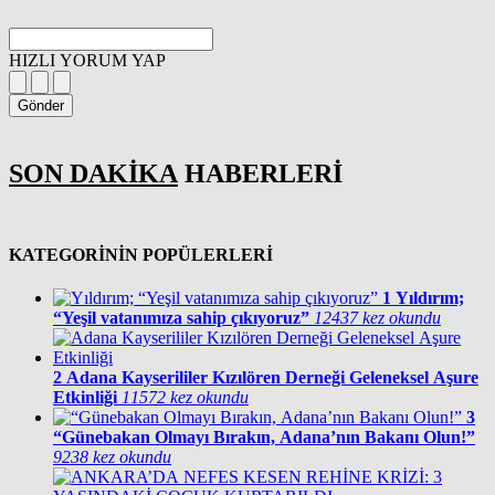
HIZLI YORUM YAP
Gönder
SON DAKİKA
HABERLERİ
KATEGORİNİN POPÜLERLERİ
1
Yıldırım;
“Yeşil vatanımıza sahip çıkıyoruz”
12437 kez okundu
2
Adana Kayserililer Kızılören Derneği Geleneksel Aşure
Etkinliği
11572 kez okundu
3
“Günebakan Olmayı Bırakın, Adana’nın Bakanı Olun!”
9238 kez okundu