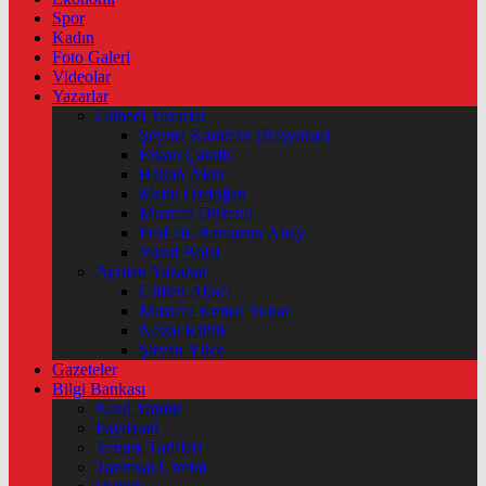
Spor
Kadın
Foto Galeri
Videolar
Yazarlar
Güncel Yazarlar
Şeyma Karateke (Başyazar)
Erkan Çakıllı
Hakan Akın
Metin Özdoğan
Mustafa Düzenli
Prof Dr. Ramazan Abay
Yusuf Bolat
Ayrılan Yazarlar
Gülten Abacı
Mustafa Kemal Yonat
Neval Kütük
Şirvan Yüce
Gazeteler
Bilgi Bankası
Nasıl Yapılır
Faydaları
Yemek Tarifleri
Tarımsal Üretim