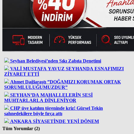
Seyhan Belediyesi’nden Sıkı Zabıta Denetimi
VALİ MUSTAFA YAVUZ SEYHANDA ESNAFIMIZI
ZİYARET ETTİ
Ahmet Dağlaraştı ”DOĞAMIZI KORUMAK ORTAK
SORUMLULUĞUMUZDUR”
SEYHAN’DA MAHALLELERİN SESİ
MUHTARLARLA DİNLENİYOR
CHP üye katılım töreninde kriz! Gürsel Tekin
sahnedekilere böyle fırça attı
ANKARA SİYASETİNDE YENİ DÖNEM
Tüm Yorumlar (2)