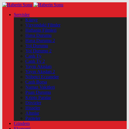
Servisler
Künye
Vizyondaki Filmler
Haftanin Filmleri
Hava Durumu
Hava Durumu 2
Yol Durumu
Yol Durumu 2
Canlı Tv
Canlı Tv 2
Yayın Akışları
Yayın Akışları 2
Nöbetçi Eczaneler
Canlı Borsa
Namaz Vakitleri
Puan Durumu
Kripto Paralar
Dövizler
Hisseler
Altınlar
Pariteler
Gündem
Ekonomi