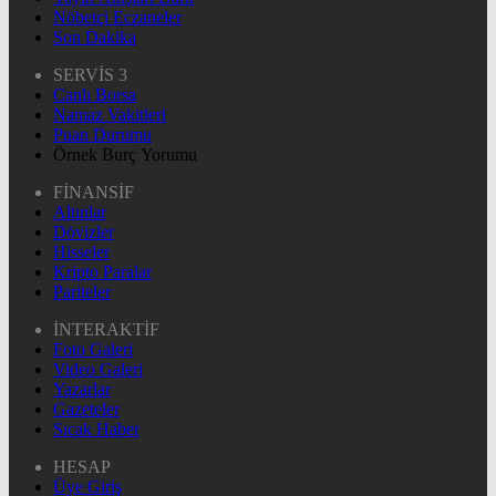
Nöbetçi Eczaneler
Son Dakika
SERVİS 3
Canlı Borsa
Namaz Vakitleri
Puan Durumu
Örnek Burç Yorumu
FİNANSİF
Altınlar
Dövizler
Hisseler
Kripto Paralar
Pariteler
İNTERAKTİF
Foto Galeri
Video Galeri
Yazarlar
Gazeteler
Sıcak Haber
HESAP
Üye Giriş