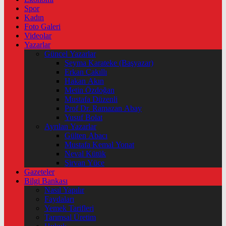
Spor
Kadın
Foto Galeri
Videolar
Yazarlar
Güncel Yazarlar
Şeyma Karateke (Başyazar)
Erkan Çakıllı
Hakan Akın
Metin Özdoğan
Mustafa Düzenli
Prof Dr. Ramazan Abay
Yusuf Bolat
Ayrılan Yazarlar
Gülten Abacı
Mustafa Kemal Yonat
Neval Kütük
Şirvan Yüce
Gazeteler
Bilgi Bankası
Nasıl Yapılır
Faydaları
Yemek Tarifleri
Tarımsal Üretim