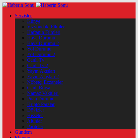
Servisler
Künye
Vizyondaki Filmler
Haftanin Filmleri
Hava Durumu
Hava Durumu 2
Yol Durumu
Yol Durumu 2
Canlı Tv
Canlı Tv 2
Yayın Akışları
Yayın Akışları 2
Nöbetçi Eczaneler
Canlı Borsa
Namaz Vakitleri
Puan Durumu
Kripto Paralar
Dövizler
Hisseler
Altınlar
Pariteler
Gündem
Ekonomi