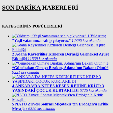
SON DAKİKA
HABERLERİ
KATEGORİNİN POPÜLERLERİ
1
Yıldırım;
“Yeşil vatanımıza sahip çıkıyoruz”
12396 kez okundu
2
Adana Kayserililer Kızılören Derneği Geleneksel Aşure
Etkinliği
11539 kez okundu
3
“Günebakan Olmayı Bırakın, Adana’nın Bakanı Olun!”
9221 kez okundu
4
ANKARA’DA NEFES KESEN REHİNE KRİZİ: 3
YAŞINDAKİ ÇOCUK KURTARILDI
6726 kez okundu
5
NATO Zirvesi Sonrası Miçotakis’ten Erdoğan’a Kritik
Mesajlar
6320 kez okundu