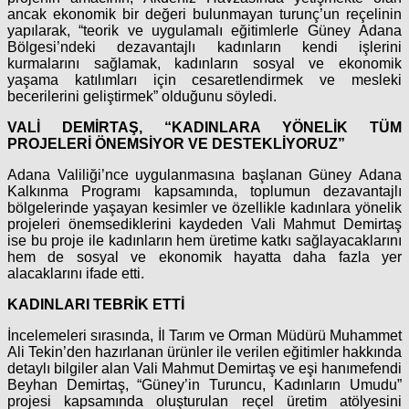
ancak ekonomik bir değeri bulunmayan turunç’un reçelinin
yapılarak, “teorik ve uygulamalı eğitimlerle Güney Adana
Bölgesi’ndeki dezavantajlı kadınların kendi işlerini
kurmalarını sağlamak, kadınların sosyal ve ekonomik
yaşama katılımları için cesaretlendirmek ve mesleki
becerilerini geliştirmek” olduğunu söyledi.
VALİ DEMİRTAŞ, “KADINLARA YÖNELİK TÜM
PROJELERİ ÖNEMSİYOR VE DESTEKLİYORUZ”
Adana Valiliği’nce uygulanmasına başlanan Güney Adana
Kalkınma Programı kapsamında, toplumun dezavantajlı
bölgelerinde yaşayan kesimler ve özellikle kadınlara yönelik
projeleri önemsediklerini kaydeden Vali Mahmut Demirtaş
ise bu proje ile kadınların hem üretime katkı sağlayacaklarını
hem de sosyal ve ekonomik hayatta daha fazla yer
alacaklarını ifade etti.
KADINLARI TEBRİK ETTİ
İncelemeleri sırasında, İl Tarım ve Orman Müdürü Muhammet
Ali Tekin’den hazırlanan ürünler ile verilen eğitimler hakkında
detaylı bilgiler alan Vali Mahmut Demirtaş ve eşi hanımefendi
Beyhan Demirtaş, “Güney’in Turuncu, Kadınların Umudu”
projesi kapsamında oluşturulan reçel üretim atölyesini