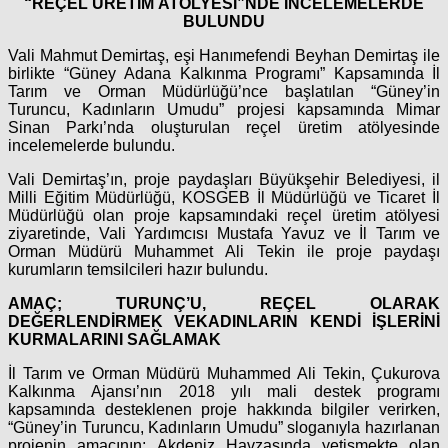
“REÇEL ÜRETİM ATÖLYESİ”NDE İNCELEMELERDE
BULUNDU
Vali Mahmut Demirtaş, eşi Hanımefendi Beyhan Demirtaş ile
birlikte “Güney Adana Kalkınma Programı” Kapsamında İl
Tarım ve Orman Müdürlüğü’nce başlatılan “Güney’in
Turuncu, Kadınların Umudu” projesi kapsamında Mimar
Sinan Parkı’nda oluşturulan reçel üretim atölyesinde
incelemelerde bulundu.
Vali Demirtaş’ın, proje paydaşları Büyükşehir Belediyesi, il
Milli Eğitim Müdürlüğü, KOSGEB İl Müdürlüğü ve Ticaret İl
Müdürlüğü olan proje kapsamındaki reçel üretim atölyesi
ziyaretinde, Vali Yardımcısı Mustafa Yavuz ve İl Tarım ve
Orman Müdürü Muhammet Ali Tekin ile proje paydaşı
kurumların temsilcileri hazır bulundu.
AMAÇ; TURUNÇ’U, REÇEL OLARAK
DEĞERLENDİRMEK VE
KADINLARIN KENDİ İŞLERİNİ
KURMALARINI SAĞLAMAK
İl Tarım ve Orman Müdürü Muhammed Ali Tekin, Çukurova
Kalkınma Ajansı’nın 2018 yılı mali destek programı
kapsamında desteklenen proje hakkında bilgiler verirken,
“Güney’in Turuncu, Kadınların Umudu” sloganıyla hazırlanan
projenin amacının; Akdeniz Havzasında yetişmekte olan