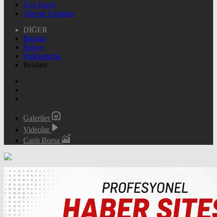
Üye Kayıt
Şifremi Unuttum
DİĞER
İletişim
Künye
Hakkımızda
Reklam
Galeriler
Videolar
Canlı Borsa