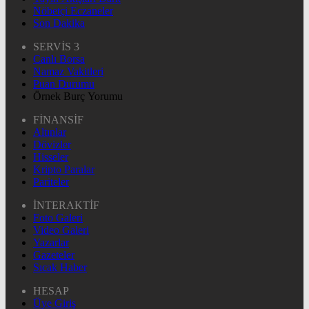
Nöbetçi Eczaneler
Son Dakika
SERVİS 3
Canlı Borsa
Namaz Vakitleri
Puan Durumu
Örnek Burç Yorumu
FİNANSİF
Altınlar
Dövizler
Hisseler
Kripto Paralar
Pariteler
İNTERAKTİF
Foto Galeri
Video Galeri
Yazarlar
Gazeteler
Sıcak Haber
HESAP
Üye Giriş