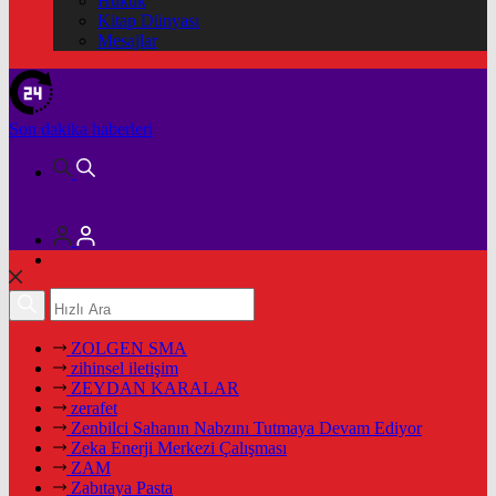
Hukuk
Kitap Dünyası
Mesajlar
Son dakika
haberleri
ZOLGEN SMA
zihinsel iletişim
ZEYDAN KARALAR
zerafet
Zenbilci Sahanın Nabzını Tutmaya Devam Ediyor
Zeka Enerji Merkezi Çalışması
ZAM
Zabıtaya Pasta