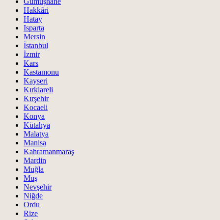
Gümüşhane
Hakkâri
Hatay
Isparta
Mersin
İstanbul
İzmir
Kars
Kastamonu
Kayseri
Kırklareli
Kırşehir
Kocaeli
Konya
Kütahya
Malatya
Manisa
Kahramanmaraş
Mardin
Muğla
Muş
Nevşehir
Niğde
Ordu
Rize