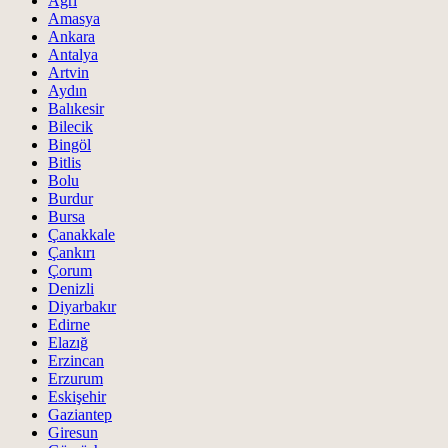
Ağrı
Amasya
Ankara
Antalya
Artvin
Aydın
Balıkesir
Bilecik
Bingöl
Bitlis
Bolu
Burdur
Bursa
Çanakkale
Çankırı
Çorum
Denizli
Diyarbakır
Edirne
Elazığ
Erzincan
Erzurum
Eskişehir
Gaziantep
Giresun