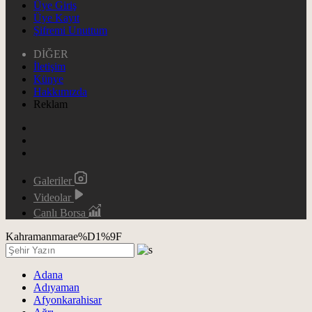
Üye Giriş
Üye Kayıt
Şifremi Unuttum
DİĞER
İletişim
Künye
Hakkımızda
Reklam
Galeriler
Videolar
Canlı Borsa
Kahramanmarae%D1%9F
Adana
Adıyaman
Afyonkarahisar