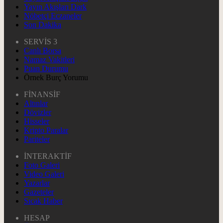
Yayın Akışları Dark
Nöbetçi Eczaneler
Son Dakika
SERVİS 3
Canlı Borsa
Namaz Vakitleri
Puan Durumu
Örnek Burç Yorumu
FİNANSİF
Altınlar
Dövizler
Hisseler
Kripto Paralar
Pariteler
İNTERAKTİF
Foto Galeri
Video Galeri
Yazarlar
Gazeteler
Sıcak Haber
HESAP