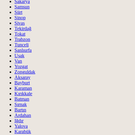
Sakarya
Samsun
Siirt
Sinop
Sivas
Tekirdağ
Tokat
Trabzon
Tunceli
Şanlıurfa
Uşak
Van
Yozgat
Zonguldak
Aksaray
Bayburt
Karaman
Kırıkkale
Batman
Şırnak
Bartın
Ardahan
Iğdır
Yalova
Karabük