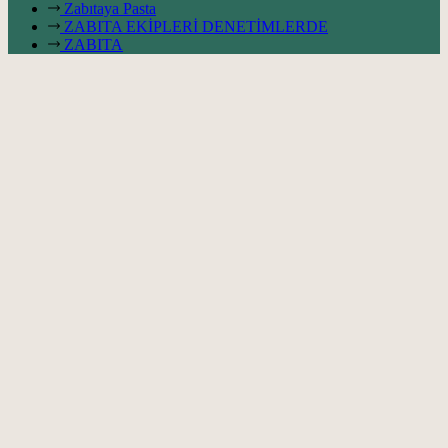
Zabıtaya Pasta
ZABITA EKİPLERİ DENETİMLERDE
ZABITA