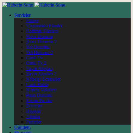
Servisler
Künye
Vizyondaki Filmler
Haftanin Filmleri
Hava Durumu
Hava Durumu 2
Yol Durumu
Yol Durumu 2
Canlı Tv
Canlı Tv 2
Yayın Akışları
Yayın Akışları 2
Nöbetçi Eczaneler
Canlı Borsa
Namaz Vakitleri
Puan Durumu
Kripto Paralar
Dövizler
Hisseler
Altınlar
Pariteler
Gündem
Ekonomi