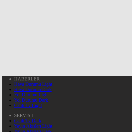
HABERLER
Hava Durumu Light
Hava Durumu Dark
Yol Durumu Light
Yol Durumu Dark
Canlı Tv Light
SERVİS 1
Canlı Tv Dark
Yayın Akışları Light
Yayın Akışları Dark