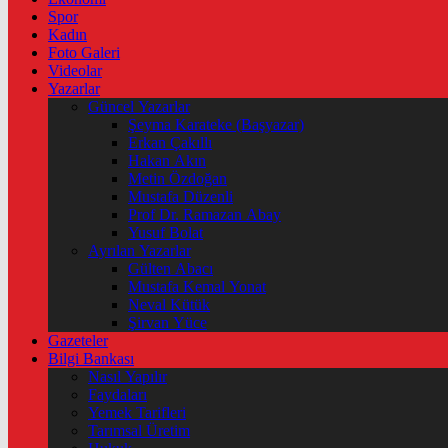
Spor
Kadın
Foto Galeri
Videolar
Yazarlar
Güncel Yazarlar
Şeyma Karateke (Başyazar)
Erkan Çakıllı
Hakan Akın
Metin Özdoğan
Mustafa Düzenli
Prof Dr. Ramazan Abay
Yusuf Bolat
Ayrılan Yazarlar
Gülten Abacı
Mustafa Kemal Yonat
Neval Kütük
Şirvan Yüce
Gazeteler
Bilgi Bankası
Nasıl Yapılır
Faydaları
Yemek Tarifleri
Tarımsal Üretim