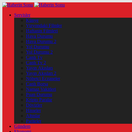
Servisler
Künye
Vizyondaki Filmler
Haftanin Filmleri
Hava Durumu
Hava Durumu 2
Yol Durumu
Yol Durumu 2
Canlı Tv
Canlı Tv 2
Yayın Akışları
Yayın Akışları 2
Nöbetçi Eczaneler
Canlı Borsa
Namaz Vakitleri
Puan Durumu
Kripto Paralar
Dövizler
Hisseler
Altınlar
Pariteler
Gündem
Ekonomi