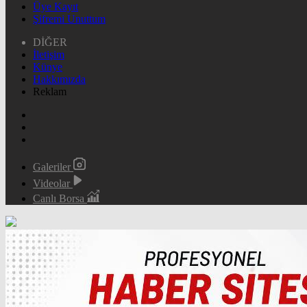
Üye Kayıt
Şifremi Unuttum
DİĞER
İletişim
Künye
Hakkımızda
Reklam
Galeriler
Videolar
Canlı Borsa