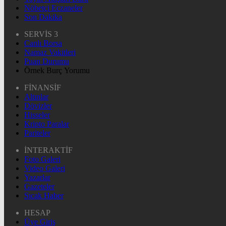
Nöbetçi Eczaneler
Son Dakika
SERVİS 3
Canlı Borsa
Namaz Vakitleri
Puan Durumu
Örnek Burç Yorumu
FİNANSİF
Altınlar
Dövizler
Hisseler
Kripto Paralar
Pariteler
İNTERAKTİF
Foto Galeri
Video Galeri
Yazarlar
Gazeteler
Sıcak Haber
HESAP
Üye Giriş