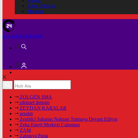
Hukuk
Kitap Dünyası
Mesajlar
Son dakika
haberleri
ZOLGEN SMA
zihinsel iletişim
ZEYDAN KARALAR
zerafet
Zenbilci Sahanın Nabzını Tutmaya Devam Ediyor
Zeka Enerji Merkezi Çalışması
ZAM
Zabıtaya Pasta