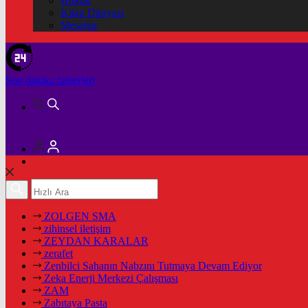
Hukuk
Kitap Dünyası
Mesajlar
Son dakika
haberleri
ZOLGEN SMA
zihinsel iletişim
ZEYDAN KARALAR
zerafet
Zenbilci Sahanın Nabzını Tutmaya Devam Ediyor
Zeka Enerji Merkezi Çalışması
ZAM
Zabıtaya Pasta