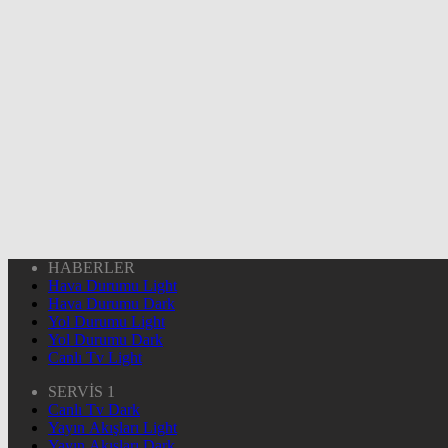
HABERLER
Hava Durumu Light
Hava Durumu Dark
Yol Durumu Light
Yol Durumu Dark
Canlı Tv Light
SERVİS 1
Canlı Tv Dark
Yayın Akışları Light
Yayın Akışları Dark