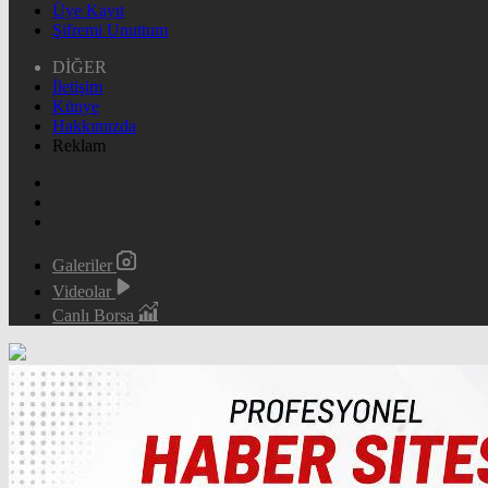
Üye Kayıt
Şifremi Unuttum
DİĞER
İletişim
Künye
Hakkımızda
Reklam
Galeriler
Videolar
Canlı Borsa