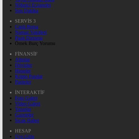
Nöbetçi Eczaneler
Son Dakika
SERVİS 3
Canlı Borsa
Namaz Vakitleri
Puan Durumu
Örnek Burç Yorumu
FİNANSİF
Altınlar
Dövizler
Hisseler
Kripto Paralar
Pariteler
İNTERAKTİF
Foto Galeri
Video Galeri
Yazarlar
Gazeteler
Sıcak Haber
HESAP
Üye Giriş