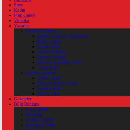
Spor
Kadın
Foto Galeri
Videolar
Yazarlar
Güncel Yazarlar
Şeyma Karateke (Başyazar)
Erkan Çakıllı
Hakan Akın
Metin Özdoğan
Mustafa Düzenli
Prof Dr. Ramazan Abay
Yusuf Bolat
Ayrılan Yazarlar
Gülten Abacı
Mustafa Kemal Yonat
Neval Kütük
Şirvan Yüce
Gazeteler
Bilgi Bankası
Nasıl Yapılır
Faydaları
Yemek Tarifleri
Tarımsal Üretim