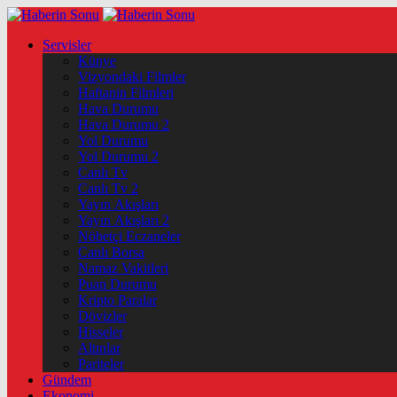
Servisler
Künye
Vizyondaki Filmler
Haftanin Filmleri
Hava Durumu
Hava Durumu 2
Yol Durumu
Yol Durumu 2
Canlı Tv
Canlı Tv 2
Yayın Akışları
Yayın Akışları 2
Nöbetçi Eczaneler
Canlı Borsa
Namaz Vakitleri
Puan Durumu
Kripto Paralar
Dövizler
Hisseler
Altınlar
Pariteler
Gündem
Ekonomi