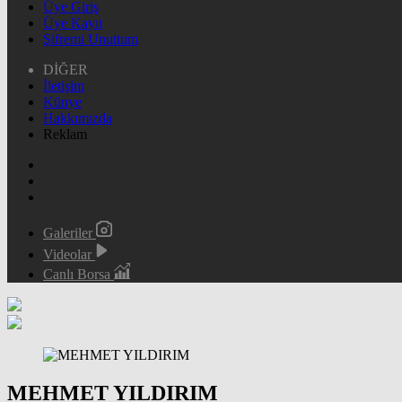
Üye Giriş
Üye Kayıt
Şifremi Unuttum
DİĞER
İletişim
Künye
Hakkımızda
Reklam
Galeriler
Videolar
Canlı Borsa
MEHMET YILDIRIM