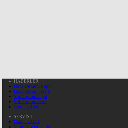
HABERLER
Hava Durumu Light
Hava Durumu Dark
Yol Durumu Light
Yol Durumu Dark
Canlı Tv Light
SERVİS 1
Canlı Tv Dark
Yayın Akışları Light