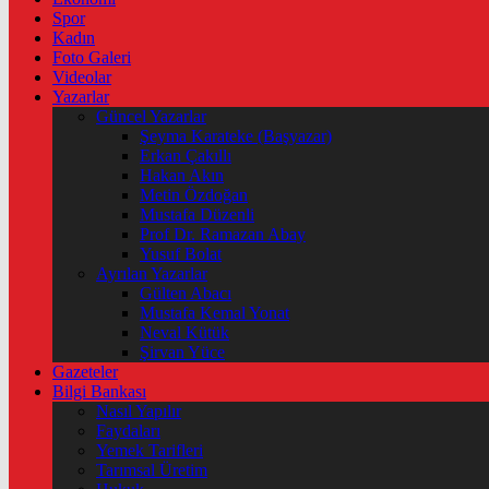
Spor
Kadın
Foto Galeri
Videolar
Yazarlar
Güncel Yazarlar
Şeyma Karateke (Başyazar)
Erkan Çakıllı
Hakan Akın
Metin Özdoğan
Mustafa Düzenli
Prof Dr. Ramazan Abay
Yusuf Bolat
Ayrılan Yazarlar
Gülten Abacı
Mustafa Kemal Yonat
Neval Kütük
Şirvan Yüce
Gazeteler
Bilgi Bankası
Nasıl Yapılır
Faydaları
Yemek Tarifleri
Tarımsal Üretim