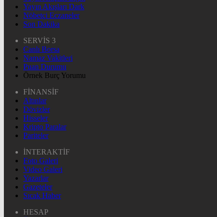
Yayın Akışları Dark
Nöbetçi Eczaneler
Son Dakika
SERVİS 3
Canlı Borsa
Namaz Vakitleri
Puan Durumu
Örnek Burç Yorumu
FİNANSİF
Altınlar
Dövizler
Hisseler
Kripto Paralar
Pariteler
İNTERAKTİF
Foto Galeri
Video Galeri
Yazarlar
Gazeteler
Sıcak Haber
HESAP