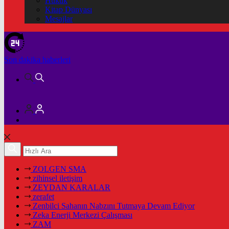
Hukuk
Kitap Dünyası
Mesajlar
Son dakika
haberleri
ZOLGEN SMA
zihinsel iletişim
ZEYDAN KARALAR
zerafet
Zenbilci Sahanın Nabzını Tutmaya Devam Ediyor
Zeka Enerji Merkezi Çalışması
ZAM