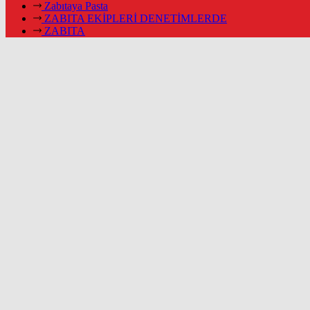
Zabıtaya Pasta
ZABITA EKİPLERİ DENETİMLERDE
ZABITA