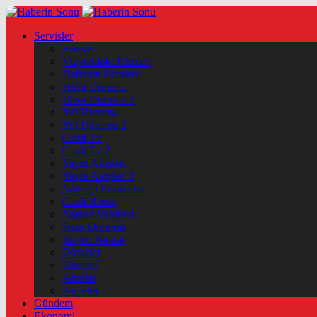
Servisler
Künye
Vizyondaki Filmler
Haftanin Filmleri
Hava Durumu
Hava Durumu 2
Yol Durumu
Yol Durumu 2
Canlı Tv
Canlı Tv 2
Yayın Akışları
Yayın Akışları 2
Nöbetçi Eczaneler
Canlı Borsa
Namaz Vakitleri
Puan Durumu
Kripto Paralar
Dövizler
Hisseler
Altınlar
Pariteler
Gündem
Ekonomi